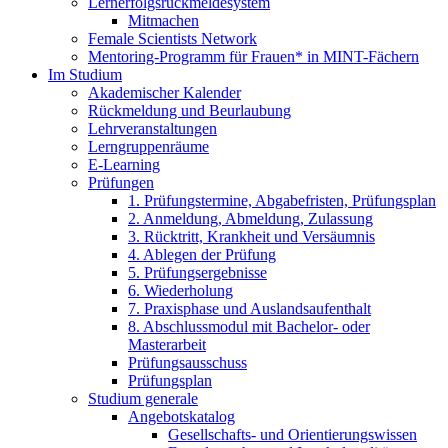
Lernerfolgsrückmeldesystem
Mitmachen
Female Scientists Network
Mentoring-Programm für Frauen* in MINT-Fächern
Im Studium
Akademischer Kalender
Rückmeldung und Beurlaubung
Lehrveranstaltungen
Lerngruppenräume
E-Learning
Prüfungen
1. Prüfungstermine, Abgabefristen, Prüfungsplan
2. Anmeldung, Abmeldung, Zulassung
3. Rücktritt, Krankheit und Versäumnis
4. Ablegen der Prüfung
5. Prüfungsergebnisse
6. Wiederholung
7. Praxisphase und Auslandsaufenthalt
8. Abschlussmodul mit Bachelor- oder
Masterarbeit
Prüfungsausschuss
Prüfungsplan
Studium generale
Angebotskatalog
Gesellschafts- und Orientierungswissen