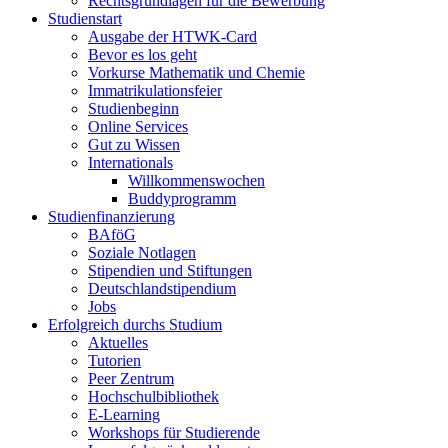
Rechtsgrundlagen für die Bewerbung
Studienstart
Ausgabe der HTWK-Card
Bevor es los geht
Vorkurse Mathematik und Chemie
Immatrikulationsfeier
Studienbeginn
Online Services
Gut zu Wissen
Internationals
Willkommenswochen
Buddyprogramm
Studienfinanzierung
BAföG
Soziale Notlagen
Stipendien und Stiftungen
Deutschlandstipendium
Jobs
Erfolgreich durchs Studium
Aktuelles
Tutorien
Peer Zentrum
Hochschulbibliothek
E-Learning
Workshops für Studierende