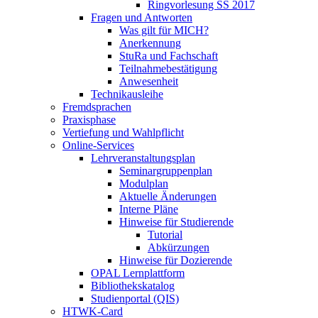
Ringvorlesung SS 2017
Fragen und Antworten
Was gilt für MICH?
Anerkennung
StuRa und Fachschaft
Teilnahmebestätigung
Anwesenheit
Technikausleihe
Fremdsprachen
Praxisphase
Vertiefung und Wahlpflicht
Online-Services
Lehrveranstaltungsplan
Seminargruppenplan
Modulplan
Aktuelle Änderungen
Interne Pläne
Hinweise für Studierende
Tutorial
Abkürzungen
Hinweise für Dozierende
OPAL Lernplattform
Bibliothekskatalog
Studienportal (QIS)
HTWK-Card