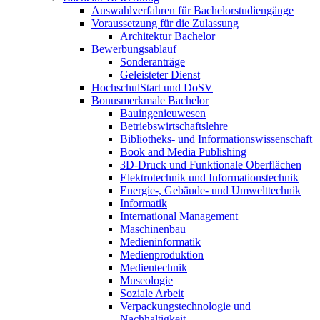
Auswahlverfahren für Bachelorstudiengänge
Voraussetzung für die Zulassung
Architektur Bachelor
Bewerbungsablauf
Sonderanträge
Geleisteter Dienst
HochschulStart und DoSV
Bonusmerkmale Bachelor
Bauingenieuwesen
Betriebswirtschaftslehre
Bibliotheks- und Informationswissenschaft
Book and Media Publishing
3D-Druck und Funktionale Oberflächen
Elektrotechnik und Informationstechnik
Energie-, Gebäude- und Umwelttechnik
Informatik
International Management
Maschinenbau
Medieninformatik
Medienproduktion
Medientechnik
Museologie
Soziale Arbeit
Verpackungstechnologie und
Nachhaltigkeit