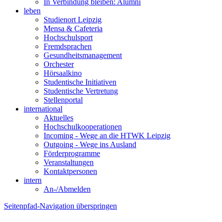
In Verbindung bleiben: Alumni
leben
Studienort Leipzig
Mensa & Cafeteria
Hochschulsport
Fremdsprachen
Gesundheitsmanagement
Orchester
Hörsaalkino
Studentische Initiativen
Studentische Vertretung
Stellenportal
international
Aktuelles
Hochschulkooperationen
Incoming - Wege an die HTWK Leipzig
Outgoing - Wege ins Ausland
Förderprogramme
Veranstaltungen
Kontaktpersonen
intern
An-/Abmelden
Seitenpfad-Navigation überspringen