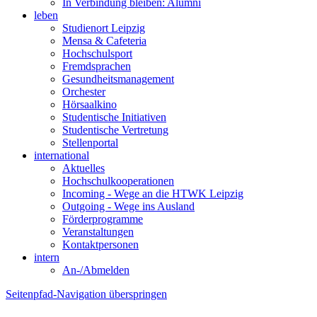
In Verbindung bleiben: Alumni
leben
Studienort Leipzig
Mensa & Cafeteria
Hochschulsport
Fremdsprachen
Gesundheitsmanagement
Orchester
Hörsaalkino
Studentische Initiativen
Studentische Vertretung
Stellenportal
international
Aktuelles
Hochschulkooperationen
Incoming - Wege an die HTWK Leipzig
Outgoing - Wege ins Ausland
Förderprogramme
Veranstaltungen
Kontaktpersonen
intern
An-/Abmelden
Seitenpfad-Navigation überspringen