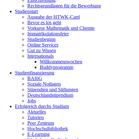
Einschreibung
Rechtsgrundlagen für die Bewerbung
Studienstart
Ausgabe der HTWK-Card
Bevor es los geht
Vorkurse Mathematik und Chemie
Immatrikulationsfeier
Studienbeginn
Online Services
Gut zu Wissen
Internationals
Willkommenswochen
Buddyprogramm
Studienfinanzierung
BAföG
Soziale Notlagen
Stipendien und Stiftungen
Deutschlandstipendium
Jobs
Erfolgreich durchs Studium
Aktuelles
Tutorien
Peer Zentrum
Hochschulbibliothek
E-Learning