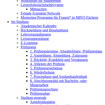
Workshops für Studierende
Lernerfolgsrückmeldesystem
Mitmachen
Female Scientists Network
Mentoring-Programm für Frauen* in MINT-Fächern
Im Studium
Akademischer Kalender
Rückmeldung und Beurlaubung
Lehrveranstaltungen
Lerngruppenräume
E-Learning
Prüfungen
1. Prüfungstermine, Abgabefristen, Prüfungsplan
2. Anmeldung, Abmeldung, Zulassung
3. Rücktritt, Krankheit und Versäumnis
4. Ablegen der Prüfung
5. Prüfungsergebnisse
6. Wiederholung
7. Praxisphase und Auslandsaufenthalt
8. Abschlussmodul mit Bachelor- oder
Masterarbeit
Prüfungsausschuss
Prüfungsplan
Studium generale
Angebotskatalog