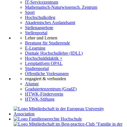
IT-Servicezentrum
Mathematisch-Naturwissensch. Zentrum
Sport
Hochschulkolleg
Akademisches Auslandsamt
Stellenangebote
Stellenportal
Lehre und Lernen
Beratung für Studierende
E-Learning
Digitale Hochschullehre (IDLL)
Hochschuldidaktik +
Lernplattform OPAL
Studienportal
Öffentliche Vorlesungen
engagiert & verbunden
Alumni
Graduiertenzentrum (GradZ)
HTWK-Förderverein
HTWK-Stiftung