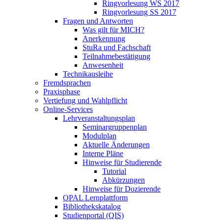
Ringvorlesung WS 2017
Ringvorlesung SS 2017
Fragen und Antworten
Was gilt für MICH?
Anerkennung
StuRa und Fachschaft
Teilnahmebestätigung
Anwesenheit
Technikausleihe
Fremdsprachen
Praxisphase
Vertiefung und Wahlpflicht
Online-Services
Lehrveranstaltungsplan
Seminargruppenplan
Modulplan
Aktuelle Änderungen
Interne Pläne
Hinweise für Studierende
Tutorial
Abkürzungen
Hinweise für Dozierende
OPAL Lernplattform
Bibliothekskatalog
Studienportal (QIS)