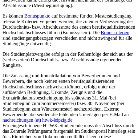
Abschlussnote (Meistbegünstigung).
Es können
Bonuspunkte
auf bestimmte für den Masterstudiengang
relevante Kriterien vergeben werden, die zu einer Verbesserung der
Durchschnitts- bzw. Abschlussnote des ersten berufsqualifizierenden
Hochschulabschlusses führen (Bonussystem). Die
Bonuskriterien
sind studiengangsbezogen verschieden und nicht zwingend für alle
Studiengänge notwendig.
Die Studienplatzvergabe erfolgt in der Reihenfolge der sich aus der
(verbesserten) Durchschnitts- bzw. Abschlussnote ergebenden
Rangliste.
Die Zulassung und Immatrikulation von Bewerberinnen und
Bewerbern, die noch keinen ersten berufsqualifizierenden
Hochschulabschluss nachweisen können, erfolgt unter der
auflösenden Bedingung, Urkunde, Zeugnis und die
Exmatrikulationsbescheinigung bis spätestens 31. Mai (bei
Studienbeginn zum Sommersemester) bzw. 30. November (bei
Studienbeginn zum Wintersemester) nachzureichen. Externe
Bewerbende übersenden die fehlenden Unterlagen per E-Mail an
nachreichungen (at) htwk-leipzig.de
.
Für eingeschriebene HTWK-Studierende muss der Abschluss durch
das Zentrale Prüfungsamt fristgemäß im Studienportal hinterlegt sein
(das Einreichen von Dokumenten entfällt). Liegen diese