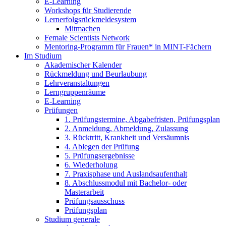
E-Learning
Workshops für Studierende
Lernerfolgsrückmeldesystem
Mitmachen
Female Scientists Network
Mentoring-Programm für Frauen* in MINT-Fächern
Im Studium
Akademischer Kalender
Rückmeldung und Beurlaubung
Lehrveranstaltungen
Lerngruppenräume
E-Learning
Prüfungen
1. Prüfungstermine, Abgabefristen, Prüfungsplan
2. Anmeldung, Abmeldung, Zulassung
3. Rücktritt, Krankheit und Versäumnis
4. Ablegen der Prüfung
5. Prüfungsergebnisse
6. Wiederholung
7. Praxisphase und Auslandsaufenthalt
8. Abschlussmodul mit Bachelor- oder
Masterarbeit
Prüfungsausschuss
Prüfungsplan
Studium generale