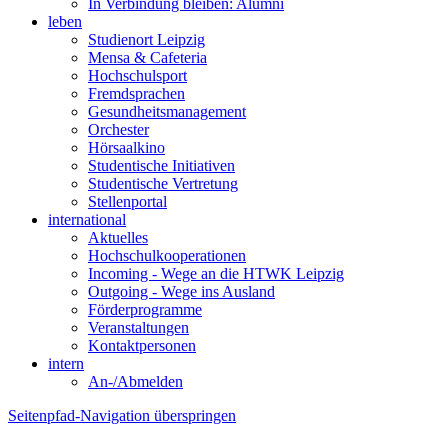
In Verbindung bleiben: Alumni
leben
Studienort Leipzig
Mensa & Cafeteria
Hochschulsport
Fremdsprachen
Gesundheitsmanagement
Orchester
Hörsaalkino
Studentische Initiativen
Studentische Vertretung
Stellenportal
international
Aktuelles
Hochschulkooperationen
Incoming - Wege an die HTWK Leipzig
Outgoing - Wege ins Ausland
Förderprogramme
Veranstaltungen
Kontaktpersonen
intern
An-/Abmelden
Seitenpfad-Navigation überspringen