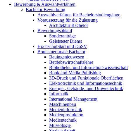
Bewerbung & Auswahlverfahren
Bachelor Bewerbung
Auswahlverfahren für Bachelorstudiengänge
Voraussetzung für die Zulassung
Architektur Bachelor
Bewerbungsablauf
Sonderanträge
Geleisteter Dienst
HochschulStart und DoSV
Bonusmerkmale Bachelor
Bauingenieuwesen
Betriebswirtschaftslehre
Bibliotheks- und Informationswissenschaft
Book and Media Publishing
3D-Druck und Funktionale Oberflächen
Elektrotechnik und Informationstechnik
Energie-, Gebäude- und Umwelttechnik
Informatik
International Management
Maschinenbau
Medieninformatik
Medienproduktion
Medientechnik
Museologie
Soziale Arbeit