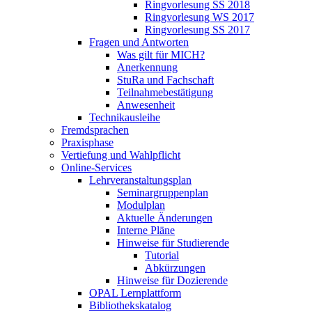
Ringvorlesung SS 2018
Ringvorlesung WS 2017
Ringvorlesung SS 2017
Fragen und Antworten
Was gilt für MICH?
Anerkennung
StuRa und Fachschaft
Teilnahmebestätigung
Anwesenheit
Technikausleihe
Fremdsprachen
Praxisphase
Vertiefung und Wahlpflicht
Online-Services
Lehrveranstaltungsplan
Seminargruppenplan
Modulplan
Aktuelle Änderungen
Interne Pläne
Hinweise für Studierende
Tutorial
Abkürzungen
Hinweise für Dozierende
OPAL Lernplattform
Bibliothekskatalog