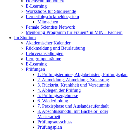
Hochschulbibliothek
E-Learning
Workshops für Studierende
Lernerfolgsrückmeldesystem
Mitmachen
Female Scientists Network
Mentoring-Programm für Frauen* in MINT-Fächern
Im Studium
Akademischer Kalender
Rückmeldung und Beurlaubung
Lehrveranstaltungen
Lerngruppenräume
E-Learning
Prüfungen
1. Prüfungstermine, Abgabefristen, Prüfungsplan
2. Anmeldung, Abmeldung, Zulassung
3. Rücktritt, Krankheit und Versäumnis
4. Ablegen der Prüfung
5. Prüfungsergebnisse
6. Wiederholung
7. Praxisphase und Auslandsaufenthalt
8. Abschlussmodul mit Bachelor- oder
Masterarbeit
Prüfungsausschuss
Prüfungsplan