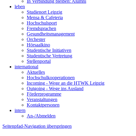
In Verbindung bleiben: Alumni
leben
Studienort Leipzig
Mensa & Cafeteria
Hochschulsport
Fremdsprachen
Gesundheitsmanagement
Orchester
Hörsaalkino
Studentische Initiativen
Studentische Vertretung
Stellenportal
international
Aktuelles
Hochschulkooperationen
Incoming - Wege an die HTWK Leipzig
Outgoing - Wege ins Ausland
Förderprogramme
Veranstaltungen
Kontaktpersonen
intern
An-/Abmelden
Seitenpfad-Navigation überspringen