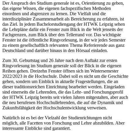
Der Anspruch des Studium generale ist es, Orientierung zu geben,
das eigene Wissen, die eigenen fachspezifischen Methoden
einordnen und abgrenzen zu lernen. Die Vielfalt und die
interdisziplinäre Zusammenarbeit als Bereicherung zu erfahren, ist
das Ziel. In jedem Bachelorstudiengang der HTWK Leipzig sehen
die Lehrpläne dafür ein Fenster zum Blick in die Welt jenseits der
Fachgrenzen, zum Blick über den Tellerrand vor. Das wichtigste
Fenster ist die öffentliche Ringvorlesung, in der wir jedes Semester
zu einem gesellschaftlich relevanten Thema Referierende aus ganz
Deutschland und darüber hinaus in den Hörsaal einladen.
Zum 30. Geburtstag und 26 Jahre nach dem Auftakt zur ersten
Ringvorlesung im Studium generale soll der Blick in die eigenen
Reihen gehen. Dreizehn Fenster öffnen sich im Wintersemester
2022/2023
in
die Hochschule. Dabei soll es nicht um die Geschichte
gehen, sondern um Einblick in aktuelle Fragestellungen, die an
dieser traditionsreichen Einrichtung bearbeitet werden. Eingeladen
sind einerseits die Lehrenden, die das Lehr- und Forschungsprofil
der HTWK Leipzig bereits seit vielen Jahren mitgestalten, aber auch
die neu berufenen Hochschullehrenden, die auf die Dynamik und
Zukunftsfähigkeit der Hochschulentwicklung verweisen.
Natürlich ist es bei der Vielzahl der Studienrichtungen nicht
möglich, alle Facetten von Forschung und Lehre abzubilden. Aber
interessante Einblicke sind garantiert.