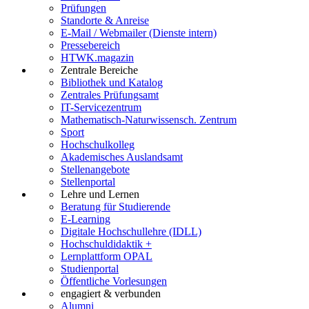
Prüfungen
Standorte & Anreise
E-Mail / Webmailer (Dienste intern)
Pressebereich
HTWK.magazin
Zentrale Bereiche
Bibliothek und Katalog
Zentrales Prüfungsamt
IT-Servicezentrum
Mathematisch-Naturwissensch. Zentrum
Sport
Hochschulkolleg
Akademisches Auslandsamt
Stellenangebote
Stellenportal
Lehre und Lernen
Beratung für Studierende
E-Learning
Digitale Hochschullehre (IDLL)
Hochschuldidaktik +
Lernplattform OPAL
Studienportal
Öffentliche Vorlesungen
engagiert & verbunden
Alumni