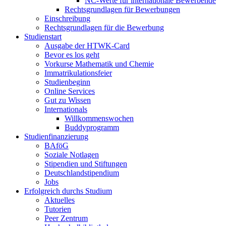
NC-Werte für internationale Bewerbende
Rechtsgrundlagen für Bewerbungen
Einschreibung
Rechtsgrundlagen für die Bewerbung
Studienstart
Ausgabe der HTWK-Card
Bevor es los geht
Vorkurse Mathematik und Chemie
Immatrikulationsfeier
Studienbeginn
Online Services
Gut zu Wissen
Internationals
Willkommenswochen
Buddyprogramm
Studienfinanzierung
BAföG
Soziale Notlagen
Stipendien und Stiftungen
Deutschlandstipendium
Jobs
Erfolgreich durchs Studium
Aktuelles
Tutorien
Peer Zentrum