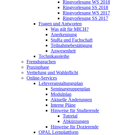
Ringvorlesung WS 2018
Ringvorlesung SS 2018
Ringvorlesung WS 2017
Ringvorlesung SS 2017
Fragen und Antworten
Was gilt für MICH?
Anerkennung
StuRa und Fachschaft
Teilnahmebestätigung
Anwesenheit
Technikausleihe
Fremdsprachen
Praxisphase
Vertiefung und Wahlpflicht
Online-Services
Lehrveranstaltungsplan
Seminargruppenplan
Modulplan
Aktuelle Änderungen
Interne Pläne
Hinweise für Studierende
Tutorial
Abkürzungen
Hinweise für Dozierende
OPAL Lernplattform