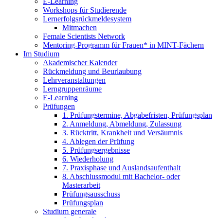
E-Learning
Workshops für Studierende
Lernerfolgsrückmeldesystem
Mitmachen
Female Scientists Network
Mentoring-Programm für Frauen* in MINT-Fächern
Im Studium
Akademischer Kalender
Rückmeldung und Beurlaubung
Lehrveranstaltungen
Lerngruppenräume
E-Learning
Prüfungen
1. Prüfungstermine, Abgabefristen, Prüfungsplan
2. Anmeldung, Abmeldung, Zulassung
3. Rücktritt, Krankheit und Versäumnis
4. Ablegen der Prüfung
5. Prüfungsergebnisse
6. Wiederholung
7. Praxisphase und Auslandsaufenthalt
8. Abschlussmodul mit Bachelor- oder
Masterarbeit
Prüfungsausschuss
Prüfungsplan
Studium generale