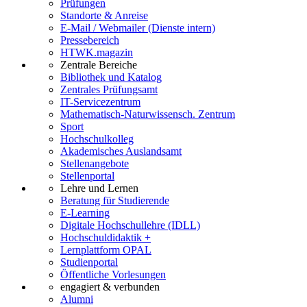
Prüfungen
Standorte & Anreise
E-Mail / Webmailer (Dienste intern)
Pressebereich
HTWK.magazin
Zentrale Bereiche
Bibliothek und Katalog
Zentrales Prüfungsamt
IT-Servicezentrum
Mathematisch-Naturwissensch. Zentrum
Sport
Hochschulkolleg
Akademisches Auslandsamt
Stellenangebote
Stellenportal
Lehre und Lernen
Beratung für Studierende
E-Learning
Digitale Hochschullehre (IDLL)
Hochschuldidaktik +
Lernplattform OPAL
Studienportal
Öffentliche Vorlesungen
engagiert & verbunden
Alumni