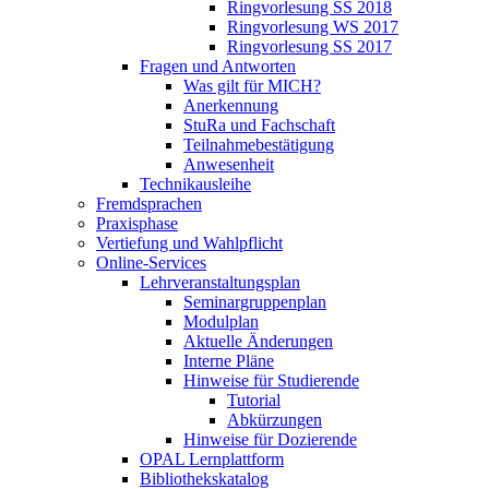
Ringvorlesung SS 2018
Ringvorlesung WS 2017
Ringvorlesung SS 2017
Fragen und Antworten
Was gilt für MICH?
Anerkennung
StuRa und Fachschaft
Teilnahmebestätigung
Anwesenheit
Technikausleihe
Fremdsprachen
Praxisphase
Vertiefung und Wahlpflicht
Online-Services
Lehrveranstaltungsplan
Seminargruppenplan
Modulplan
Aktuelle Änderungen
Interne Pläne
Hinweise für Studierende
Tutorial
Abkürzungen
Hinweise für Dozierende
OPAL Lernplattform
Bibliothekskatalog