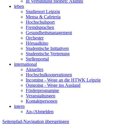
In Verbindung bleiben: Alumni
leben
Studienort Leipzig
Mensa & Cafeteria
Hochschulsport
Fremdsprachen
Gesundheitsmanagement
Orchester
Hörsaalkino
Studentische Initiativen
Studentische Vertretung
Stellenportal
international
Aktuelles
Hochschulkooperationen
Incoming - Wege an die HTWK Leipzig
Outgoing - Wege ins Ausland
Förderprogramme
Veranstaltungen
Kontaktpersonen
intern
An-/Abmelden
Seitenpfad-Navigation überspringen