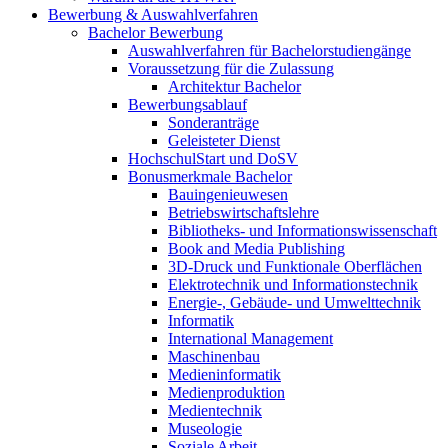
Bewerbung & Auswahlverfahren
Bachelor Bewerbung
Auswahlverfahren für Bachelorstudiengänge
Voraussetzung für die Zulassung
Architektur Bachelor
Bewerbungsablauf
Sonderanträge
Geleisteter Dienst
HochschulStart und DoSV
Bonusmerkmale Bachelor
Bauingenieuwesen
Betriebswirtschaftslehre
Bibliotheks- und Informationswissenschaft
Book and Media Publishing
3D-Druck und Funktionale Oberflächen
Elektrotechnik und Informationstechnik
Energie-, Gebäude- und Umwelttechnik
Informatik
International Management
Maschinenbau
Medieninformatik
Medienproduktion
Medientechnik
Museologie
Soziale Arbeit