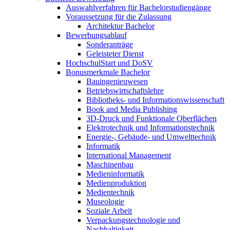
Auswahlverfahren für Bachelorstudiengänge
Voraussetzung für die Zulassung
Architektur Bachelor
Bewerbungsablauf
Sonderanträge
Geleisteter Dienst
HochschulStart und DoSV
Bonusmerkmale Bachelor
Bauingenieuwesen
Betriebswirtschaftslehre
Bibliotheks- und Informationswissenschaft
Book and Media Publishing
3D-Druck und Funktionale Oberflächen
Elektrotechnik und Informationstechnik
Energie-, Gebäude- und Umwelttechnik
Informatik
International Management
Maschinenbau
Medieninformatik
Medienproduktion
Medientechnik
Museologie
Soziale Arbeit
Verpackungstechnologie und
Nachhaltigkeit