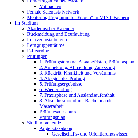
Lernerfolgsrückmeldesystem
Mitmachen
Female Scientists Network
Mentoring-Programm für Frauen* in MINT-Fächern
Im Studium
Akademischer Kalender
Rückmeldung und Beurlaubung
Lehrveranstaltungen
Lerngruppenräume
E-Learning
Prüfungen
1. Prüfungstermine, Abgabefristen, Prüfungsplan
2. Anmeldung, Abmeldung, Zulassung
3. Rücktritt, Krankheit und Versäumnis
4. Ablegen der Prüfung
5. Prüfungsergebnisse
6. Wiederholung
7. Praxisphase und Auslandsaufenthalt
8. Abschlussmodul mit Bachelor- oder
Masterarbeit
Prüfungsausschuss
Prüfungsplan
Studium generale
Angebotskatalog
Gesellschafts- und Orientierungswissen