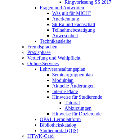
Ringvorlesung SS 2017
Fragen und Antworten
Was gilt für MICH?
Anerkennung
StuRa und Fachschaft
Teilnahmebestätigung
Anwesenheit
Technikausleihe
Fremdsprachen
Praxisphase
Vertiefung und Wahlpflicht
Online-Services
Lehrveranstaltungsplan
Seminargruppenplan
Modulplan
Aktuelle Änderungen
Interne Pläne
Hinweise für Studierende
Tutorial
Abkürzungen
Hinweise für Dozierende
OPAL Lernplattform
Bibliothekskatalog
Studienportal (QIS)
HTWK-Card