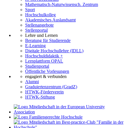
Mathematisch-Naturwissensch. Zentrum
Sport
Hochschulkolleg
Akademisches Auslandsamt
Stellenangebote
Stellenportal
Lehre und Lernen
Beratung für Studierende
E-Learning
Digitale Hochschullehre (IDLL)
Hochschuldidaktik +
Lernplattform OPAL
Studienportal
Öffentliche Vorlesungen
engagiert & verbunden
Alumni
Graduiertenzentrum (GradZ)
HTWK-Förderverein
HTWK-Stiftung