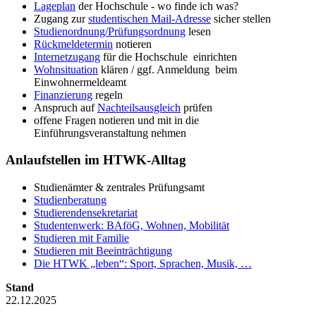
Lageplan
der Hochschule - wo finde ich was?
Zugang zur
studentischen Mail-Adresse
sicher stellen
Studienordnung/Prüfungsordnung
lesen
Rückmeldetermin
notieren
Internetzugang
für die Hochschule einrichten
Wohnsituation
klären / ggf. Anmeldung beim
Einwohnermeldeamt
Finanzierung
regeln
Anspruch auf
Nachteilsausgleich
prüfen
offene Fragen notieren und mit in die
Einführungsveranstaltung nehmen
Anlaufstellen im HTWK-Alltag
Studienämter & zentrales Prüfungsamt
Studienberatung
Studierendensekretariat
Studentenwerk: BAföG, Wohnen, Mobilität
Studieren mit Familie
Studieren mit Beeinträchtigung
Die HTWK „leben“: Sport, Sprachen, Musik, …
Stand
22.12.2025