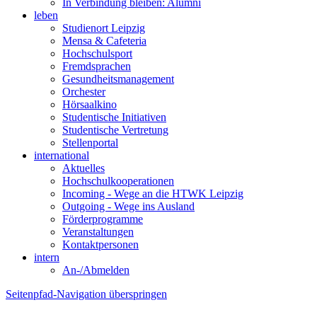
In Verbindung bleiben: Alumni
leben
Studienort Leipzig
Mensa & Cafeteria
Hochschulsport
Fremdsprachen
Gesundheitsmanagement
Orchester
Hörsaalkino
Studentische Initiativen
Studentische Vertretung
Stellenportal
international
Aktuelles
Hochschulkooperationen
Incoming - Wege an die HTWK Leipzig
Outgoing - Wege ins Ausland
Förderprogramme
Veranstaltungen
Kontaktpersonen
intern
An-/Abmelden
Seitenpfad-Navigation überspringen