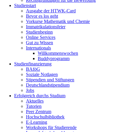
Rechtsgrundlagen für die Bewerbung
Studienstart
Ausgabe der HTWK-Card
Bevor es los geht
Vorkurse Mathematik und Chemie
Immatrikulationsfeier
Studienbeginn
Online Services
Gut zu Wissen
Internationals
Willkommenswochen
Buddyprogramm
Studienfinanzierung
BAföG
Soziale Notlagen
Stipendien und Stiftungen
Deutschlandstipendium
Jobs
Erfolgreich durchs Studium
Aktuelles
Tutorien
Peer Zentrum
Hochschulbibliothek
E-Learning
Workshops für Studierende