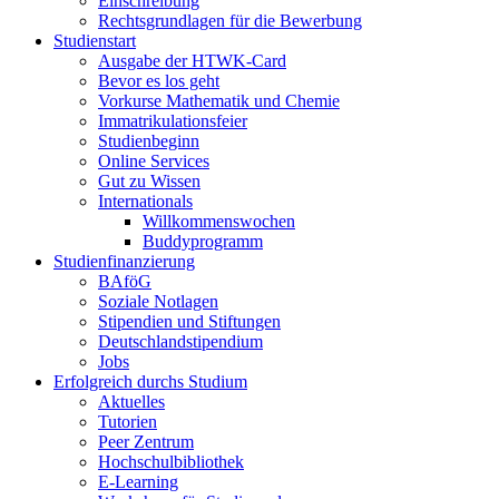
Einschreibung
Rechtsgrundlagen für die Bewerbung
Studienstart
Ausgabe der HTWK-Card
Bevor es los geht
Vorkurse Mathematik und Chemie
Immatrikulationsfeier
Studienbeginn
Online Services
Gut zu Wissen
Internationals
Willkommenswochen
Buddyprogramm
Studienfinanzierung
BAföG
Soziale Notlagen
Stipendien und Stiftungen
Deutschlandstipendium
Jobs
Erfolgreich durchs Studium
Aktuelles
Tutorien
Peer Zentrum
Hochschulbibliothek
E-Learning