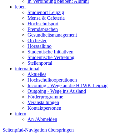
In Verbindung bleiben: Alumni
leben
Studienort Leipzig
Mensa & Cafeteria
Hochschulsport
Fremdsprachen
Gesundheitsmanagement
Orchester
Hörsaalkino
Studentische Initiativen
Studentische Vertretung
Stellenportal
international
Aktuelles
Hochschulkooperationen
Incoming - Wege an die HTWK Leipzig
Outgoing - Wege ins Ausland
Förderprogramme
Veranstaltungen
Kontaktpersonen
intern
An-/Abmelden
Seitenpfad-Navigation überspringen