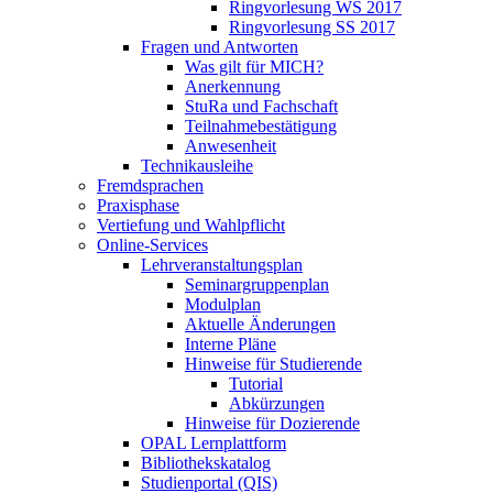
Ringvorlesung WS 2017
Ringvorlesung SS 2017
Fragen und Antworten
Was gilt für MICH?
Anerkennung
StuRa und Fachschaft
Teilnahmebestätigung
Anwesenheit
Technikausleihe
Fremdsprachen
Praxisphase
Vertiefung und Wahlpflicht
Online-Services
Lehrveranstaltungsplan
Seminargruppenplan
Modulplan
Aktuelle Änderungen
Interne Pläne
Hinweise für Studierende
Tutorial
Abkürzungen
Hinweise für Dozierende
OPAL Lernplattform
Bibliothekskatalog
Studienportal (QIS)