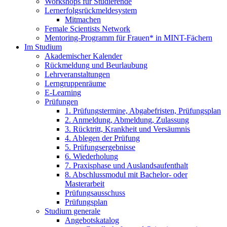
Workshops für Studierende
Lernerfolgsrückmeldesystem
Mitmachen
Female Scientists Network
Mentoring-Programm für Frauen* in MINT-Fächern
Im Studium
Akademischer Kalender
Rückmeldung und Beurlaubung
Lehrveranstaltungen
Lerngruppenräume
E-Learning
Prüfungen
1. Prüfungstermine, Abgabefristen, Prüfungsplan
2. Anmeldung, Abmeldung, Zulassung
3. Rücktritt, Krankheit und Versäumnis
4. Ablegen der Prüfung
5. Prüfungsergebnisse
6. Wiederholung
7. Praxisphase und Auslandsaufenthalt
8. Abschlussmodul mit Bachelor- oder
Masterarbeit
Prüfungsausschuss
Prüfungsplan
Studium generale
Angebotskatalog