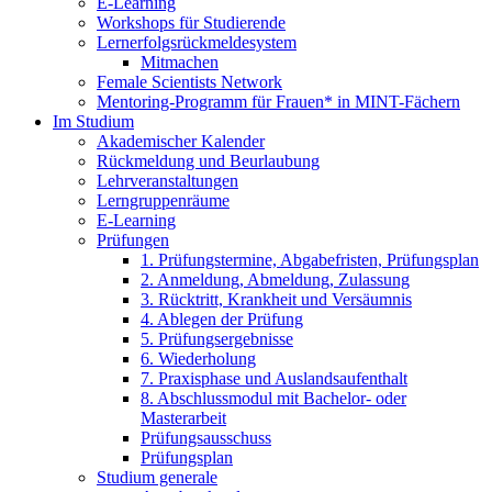
E-Learning
Workshops für Studierende
Lernerfolgsrückmeldesystem
Mitmachen
Female Scientists Network
Mentoring-Programm für Frauen* in MINT-Fächern
Im Studium
Akademischer Kalender
Rückmeldung und Beurlaubung
Lehrveranstaltungen
Lerngruppenräume
E-Learning
Prüfungen
1. Prüfungstermine, Abgabefristen, Prüfungsplan
2. Anmeldung, Abmeldung, Zulassung
3. Rücktritt, Krankheit und Versäumnis
4. Ablegen der Prüfung
5. Prüfungsergebnisse
6. Wiederholung
7. Praxisphase und Auslandsaufenthalt
8. Abschlussmodul mit Bachelor- oder
Masterarbeit
Prüfungsausschuss
Prüfungsplan
Studium generale