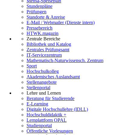
Mensa-Speiseplan
Stundenpläne
Prüfungen
Standorte & Anreise
E-Mail / Webmailer (Dienste intern)
Pressebereich
HTWK.magazin
Zentrale Bereiche
Bibliothek und Katalog
Zentrales Prüfungsamt
IT-Servicezentrum
Mathematisch-Naturwissensch. Zentrum
Sport
Hochschulkolleg
Akademisches Auslandsamt
Stellenangebote
Stellenportal
Lehre und Lernen
Beratung für Studierende
E-Learning
Digitale Hochschullehre (IDLL)
Hochschuldidaktik +
Lernplattform OPAL
Studienportal
Öffentliche Vorlesungen