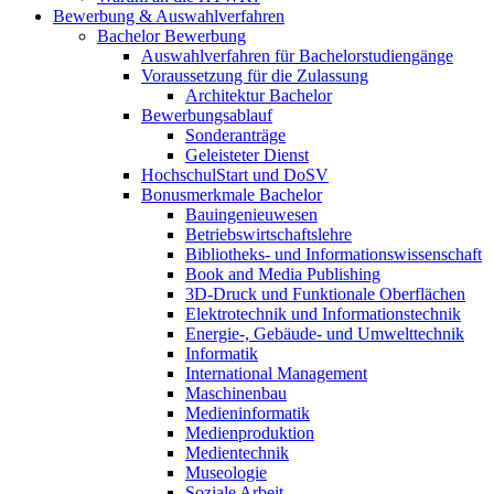
Bewerbung & Auswahlverfahren
Bachelor Bewerbung
Auswahlverfahren für Bachelorstudiengänge
Voraussetzung für die Zulassung
Architektur Bachelor
Bewerbungsablauf
Sonderanträge
Geleisteter Dienst
HochschulStart und DoSV
Bonusmerkmale Bachelor
Bauingenieuwesen
Betriebswirtschaftslehre
Bibliotheks- und Informationswissenschaft
Book and Media Publishing
3D-Druck und Funktionale Oberflächen
Elektrotechnik und Informationstechnik
Energie-, Gebäude- und Umwelttechnik
Informatik
International Management
Maschinenbau
Medieninformatik
Medienproduktion
Medientechnik
Museologie
Soziale Arbeit