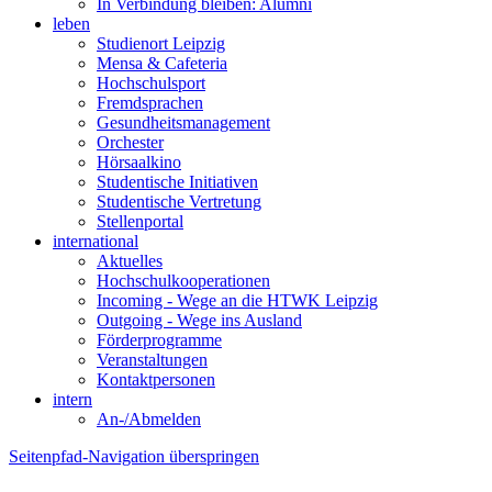
In Verbindung bleiben: Alumni
leben
Studienort Leipzig
Mensa & Cafeteria
Hochschulsport
Fremdsprachen
Gesundheitsmanagement
Orchester
Hörsaalkino
Studentische Initiativen
Studentische Vertretung
Stellenportal
international
Aktuelles
Hochschulkooperationen
Incoming - Wege an die HTWK Leipzig
Outgoing - Wege ins Ausland
Förderprogramme
Veranstaltungen
Kontaktpersonen
intern
An-/Abmelden
Seitenpfad-Navigation überspringen