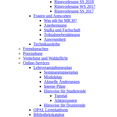
Ringvorlesung SS 2018
Ringvorlesung WS 2017
Ringvorlesung SS 2017
Fragen und Antworten
Was gilt für MICH?
Anerkennung
StuRa und Fachschaft
Teilnahmebestätigung
Anwesenheit
Technikausleihe
Fremdsprachen
Praxisphase
Vertiefung und Wahlpflicht
Online-Services
Lehrveranstaltungsplan
Seminargruppenplan
Modulplan
Aktuelle Änderungen
Interne Pläne
Hinweise für Studierende
Tutorial
Abkürzungen
Hinweise für Dozierende
OPAL Lernplattform
Bibliothekskatalog