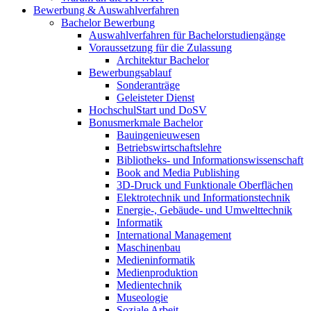
Bewerbung & Auswahlverfahren
Bachelor Bewerbung
Auswahlverfahren für Bachelorstudiengänge
Voraussetzung für die Zulassung
Architektur Bachelor
Bewerbungsablauf
Sonderanträge
Geleisteter Dienst
HochschulStart und DoSV
Bonusmerkmale Bachelor
Bauingenieuwesen
Betriebswirtschaftslehre
Bibliotheks- und Informationswissenschaft
Book and Media Publishing
3D-Druck und Funktionale Oberflächen
Elektrotechnik und Informationstechnik
Energie-, Gebäude- und Umwelttechnik
Informatik
International Management
Maschinenbau
Medieninformatik
Medienproduktion
Medientechnik
Museologie
Soziale Arbeit