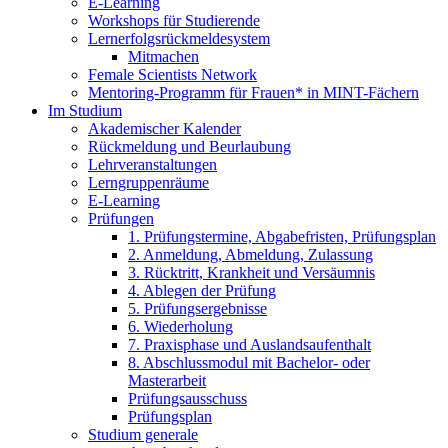
E-Learning
Workshops für Studierende
Lernerfolgsrückmeldesystem
Mitmachen
Female Scientists Network
Mentoring-Programm für Frauen* in MINT-Fächern
Im Studium
Akademischer Kalender
Rückmeldung und Beurlaubung
Lehrveranstaltungen
Lerngruppenräume
E-Learning
Prüfungen
1. Prüfungstermine, Abgabefristen, Prüfungsplan
2. Anmeldung, Abmeldung, Zulassung
3. Rücktritt, Krankheit und Versäumnis
4. Ablegen der Prüfung
5. Prüfungsergebnisse
6. Wiederholung
7. Praxisphase und Auslandsaufenthalt
8. Abschlussmodul mit Bachelor- oder
Masterarbeit
Prüfungsausschuss
Prüfungsplan
Studium generale