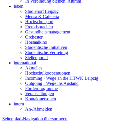
In Verbindung bleiben: Alumni
leben
Studienort Leipzig
Mensa & Cafeteria
Hochschulsport
Fremdsprachen
Gesundheitsmanagement
Orchester
Hörsaalkino
Studentische Initiativen
Studentische Vertretung
Stellenportal
international
Aktuelles
Hochschulkooperationen
Incoming - Wege an die HTWK Leipzig
Outgoing - Wege ins Ausland
Förderprogramme
Veranstaltungen
Kontaktpersonen
intern
An-/Abmelden
Seitenpfad-Navigation überspringen