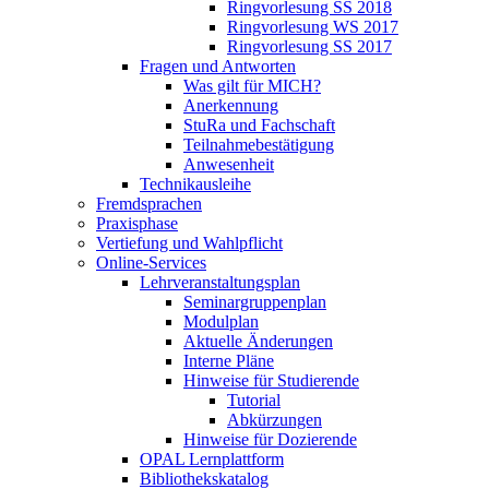
Ringvorlesung SS 2018
Ringvorlesung WS 2017
Ringvorlesung SS 2017
Fragen und Antworten
Was gilt für MICH?
Anerkennung
StuRa und Fachschaft
Teilnahmebestätigung
Anwesenheit
Technikausleihe
Fremdsprachen
Praxisphase
Vertiefung und Wahlpflicht
Online-Services
Lehrveranstaltungsplan
Seminargruppenplan
Modulplan
Aktuelle Änderungen
Interne Pläne
Hinweise für Studierende
Tutorial
Abkürzungen
Hinweise für Dozierende
OPAL Lernplattform
Bibliothekskatalog