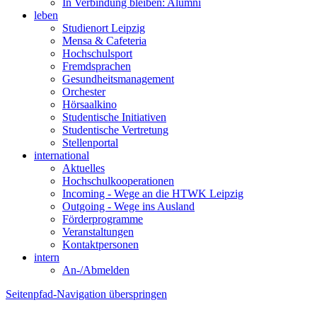
In Verbindung bleiben: Alumni
leben
Studienort Leipzig
Mensa & Cafeteria
Hochschulsport
Fremdsprachen
Gesundheitsmanagement
Orchester
Hörsaalkino
Studentische Initiativen
Studentische Vertretung
Stellenportal
international
Aktuelles
Hochschulkooperationen
Incoming - Wege an die HTWK Leipzig
Outgoing - Wege ins Ausland
Förderprogramme
Veranstaltungen
Kontaktpersonen
intern
An-/Abmelden
Seitenpfad-Navigation überspringen