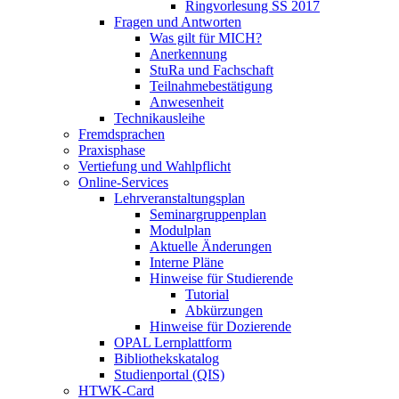
Ringvorlesung SS 2017
Fragen und Antworten
Was gilt für MICH?
Anerkennung
StuRa und Fachschaft
Teilnahmebestätigung
Anwesenheit
Technikausleihe
Fremdsprachen
Praxisphase
Vertiefung und Wahlpflicht
Online-Services
Lehrveranstaltungsplan
Seminargruppenplan
Modulplan
Aktuelle Änderungen
Interne Pläne
Hinweise für Studierende
Tutorial
Abkürzungen
Hinweise für Dozierende
OPAL Lernplattform
Bibliothekskatalog
Studienportal (QIS)
HTWK-Card