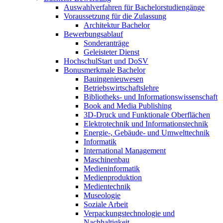
Auswahlverfahren für Bachelorstudiengänge
Voraussetzung für die Zulassung
Architektur Bachelor
Bewerbungsablauf
Sonderanträge
Geleisteter Dienst
HochschulStart und DoSV
Bonusmerkmale Bachelor
Bauingenieuwesen
Betriebswirtschaftslehre
Bibliotheks- und Informationswissenschaft
Book and Media Publishing
3D-Druck und Funktionale Oberflächen
Elektrotechnik und Informationstechnik
Energie-, Gebäude- und Umwelttechnik
Informatik
International Management
Maschinenbau
Medieninformatik
Medienproduktion
Medientechnik
Museologie
Soziale Arbeit
Verpackungstechnologie und
Nachhaltigkeit