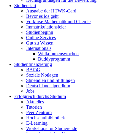
Rechtsgrundlagen für die Bewerbung
Studienstart
Ausgabe der HTWK-Card
Bevor es los geht
Vorkurse Mathematik und Chemie
Immatrikulationsfeier
Studienbeginn
Online Services
Gut zu Wissen
Internationals
Willkommenswochen
Buddyprogramm
Studienfinanzierung
BAföG
Soziale Notlagen
Stipendien und Stiftungen
Deutschlandstipendium
Jobs
Erfolgreich durchs Studium
Aktuelles
Tutorien
Peer Zentrum
Hochschulbibliothek
E-Learning
Workshops für Studierende