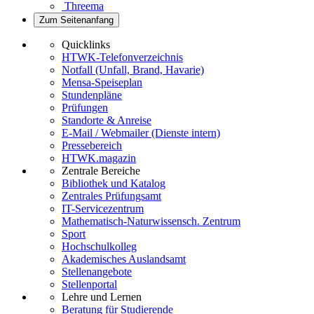
Threema
Zum Seitenanfang
Quicklinks
HTWK-Telefonverzeichnis
Notfall (Unfall, Brand, Havarie)
Mensa-Speiseplan
Stundenpläne
Prüfungen
Standorte & Anreise
E-Mail / Webmailer (Dienste intern)
Pressebereich
HTWK.magazin
Zentrale Bereiche
Bibliothek und Katalog
Zentrales Prüfungsamt
IT-Servicezentrum
Mathematisch-Naturwissensch. Zentrum
Sport
Hochschulkolleg
Akademisches Auslandsamt
Stellenangebote
Stellenportal
Lehre und Lernen
Beratung für Studierende