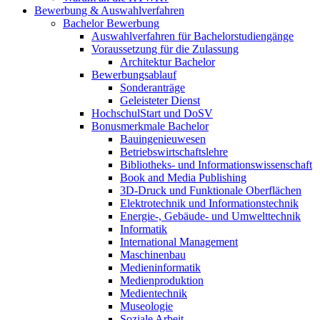
Bewerbung & Auswahlverfahren
Bachelor Bewerbung
Auswahlverfahren für Bachelorstudiengänge
Voraussetzung für die Zulassung
Architektur Bachelor
Bewerbungsablauf
Sonderanträge
Geleisteter Dienst
HochschulStart und DoSV
Bonusmerkmale Bachelor
Bauingenieuwesen
Betriebswirtschaftslehre
Bibliotheks- und Informationswissenschaft
Book and Media Publishing
3D-Druck und Funktionale Oberflächen
Elektrotechnik und Informationstechnik
Energie-, Gebäude- und Umwelttechnik
Informatik
International Management
Maschinenbau
Medieninformatik
Medienproduktion
Medientechnik
Museologie
Soziale Arbeit