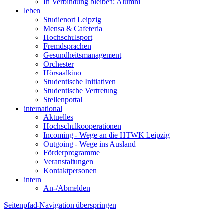
In Verbindung bleiben: Alumni
leben
Studienort Leipzig
Mensa & Cafeteria
Hochschulsport
Fremdsprachen
Gesundheitsmanagement
Orchester
Hörsaalkino
Studentische Initiativen
Studentische Vertretung
Stellenportal
international
Aktuelles
Hochschulkooperationen
Incoming - Wege an die HTWK Leipzig
Outgoing - Wege ins Ausland
Förderprogramme
Veranstaltungen
Kontaktpersonen
intern
An-/Abmelden
Seitenpfad-Navigation überspringen