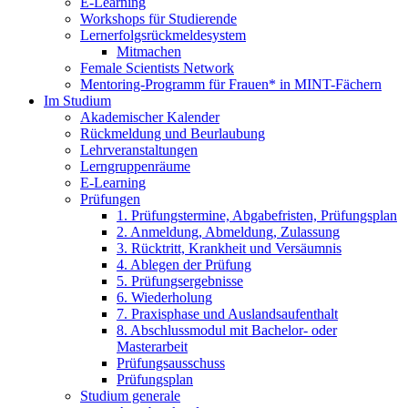
E-Learning
Workshops für Studierende
Lernerfolgsrückmeldesystem
Mitmachen
Female Scientists Network
Mentoring-Programm für Frauen* in MINT-Fächern
Im Studium
Akademischer Kalender
Rückmeldung und Beurlaubung
Lehrveranstaltungen
Lerngruppenräume
E-Learning
Prüfungen
1. Prüfungstermine, Abgabefristen, Prüfungsplan
2. Anmeldung, Abmeldung, Zulassung
3. Rücktritt, Krankheit und Versäumnis
4. Ablegen der Prüfung
5. Prüfungsergebnisse
6. Wiederholung
7. Praxisphase und Auslandsaufenthalt
8. Abschlussmodul mit Bachelor- oder
Masterarbeit
Prüfungsausschuss
Prüfungsplan
Studium generale