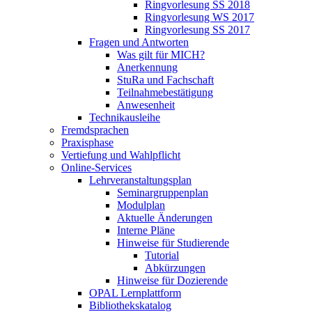
Ringvorlesung SS 2018
Ringvorlesung WS 2017
Ringvorlesung SS 2017
Fragen und Antworten
Was gilt für MICH?
Anerkennung
StuRa und Fachschaft
Teilnahmebestätigung
Anwesenheit
Technikausleihe
Fremdsprachen
Praxisphase
Vertiefung und Wahlpflicht
Online-Services
Lehrveranstaltungsplan
Seminargruppenplan
Modulplan
Aktuelle Änderungen
Interne Pläne
Hinweise für Studierende
Tutorial
Abkürzungen
Hinweise für Dozierende
OPAL Lernplattform
Bibliothekskatalog