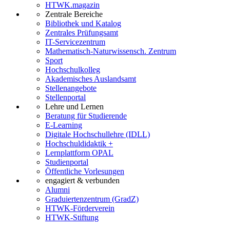
HTWK.magazin
Zentrale Bereiche
Bibliothek und Katalog
Zentrales Prüfungsamt
IT-Servicezentrum
Mathematisch-Naturwissensch. Zentrum
Sport
Hochschulkolleg
Akademisches Auslandsamt
Stellenangebote
Stellenportal
Lehre und Lernen
Beratung für Studierende
E-Learning
Digitale Hochschullehre (IDLL)
Hochschuldidaktik +
Lernplattform OPAL
Studienportal
Öffentliche Vorlesungen
engagiert & verbunden
Alumni
Graduiertenzentrum (GradZ)
HTWK-Förderverein
HTWK-Stiftung