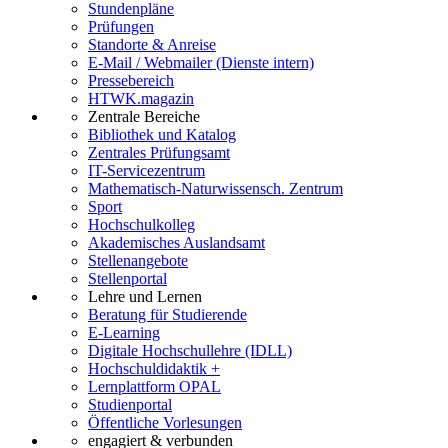
Stundenpläne
Prüfungen
Standorte & Anreise
E-Mail / Webmailer (Dienste intern)
Pressebereich
HTWK.magazin
Zentrale Bereiche
Bibliothek und Katalog
Zentrales Prüfungsamt
IT-Servicezentrum
Mathematisch-Naturwissensch. Zentrum
Sport
Hochschulkolleg
Akademisches Auslandsamt
Stellenangebote
Stellenportal
Lehre und Lernen
Beratung für Studierende
E-Learning
Digitale Hochschullehre (IDLL)
Hochschuldidaktik +
Lernplattform OPAL
Studienportal
Öffentliche Vorlesungen
engagiert & verbunden