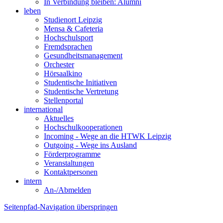
In Verbindung bleiben: Alumni
leben
Studienort Leipzig
Mensa & Cafeteria
Hochschulsport
Fremdsprachen
Gesundheitsmanagement
Orchester
Hörsaalkino
Studentische Initiativen
Studentische Vertretung
Stellenportal
international
Aktuelles
Hochschulkooperationen
Incoming - Wege an die HTWK Leipzig
Outgoing - Wege ins Ausland
Förderprogramme
Veranstaltungen
Kontaktpersonen
intern
An-/Abmelden
Seitenpfad-Navigation überspringen