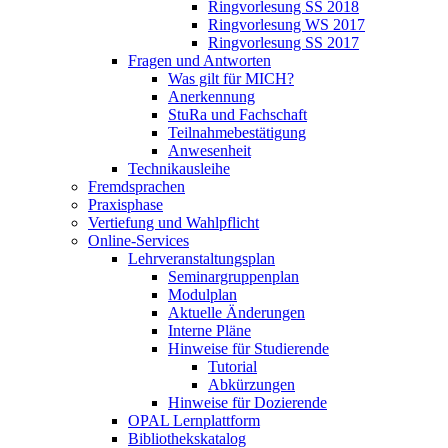
Ringvorlesung SS 2018
Ringvorlesung WS 2017
Ringvorlesung SS 2017
Fragen und Antworten
Was gilt für MICH?
Anerkennung
StuRa und Fachschaft
Teilnahmebestätigung
Anwesenheit
Technikausleihe
Fremdsprachen
Praxisphase
Vertiefung und Wahlpflicht
Online-Services
Lehrveranstaltungsplan
Seminargruppenplan
Modulplan
Aktuelle Änderungen
Interne Pläne
Hinweise für Studierende
Tutorial
Abkürzungen
Hinweise für Dozierende
OPAL Lernplattform
Bibliothekskatalog