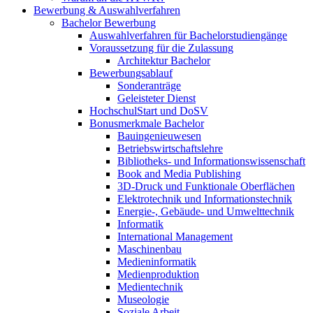
Bewerbung & Auswahlverfahren
Bachelor Bewerbung
Auswahlverfahren für Bachelorstudiengänge
Voraussetzung für die Zulassung
Architektur Bachelor
Bewerbungsablauf
Sonderanträge
Geleisteter Dienst
HochschulStart und DoSV
Bonusmerkmale Bachelor
Bauingenieuwesen
Betriebswirtschaftslehre
Bibliotheks- und Informationswissenschaft
Book and Media Publishing
3D-Druck und Funktionale Oberflächen
Elektrotechnik und Informationstechnik
Energie-, Gebäude- und Umwelttechnik
Informatik
International Management
Maschinenbau
Medieninformatik
Medienproduktion
Medientechnik
Museologie
Soziale Arbeit