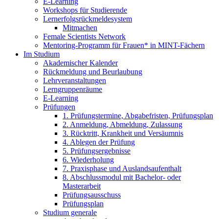
E-Learning
Workshops für Studierende
Lernerfolgsrückmeldesystem
Mitmachen
Female Scientists Network
Mentoring-Programm für Frauen* in MINT-Fächern
Im Studium
Akademischer Kalender
Rückmeldung und Beurlaubung
Lehrveranstaltungen
Lerngruppenräume
E-Learning
Prüfungen
1. Prüfungstermine, Abgabefristen, Prüfungsplan
2. Anmeldung, Abmeldung, Zulassung
3. Rücktritt, Krankheit und Versäumnis
4. Ablegen der Prüfung
5. Prüfungsergebnisse
6. Wiederholung
7. Praxisphase und Auslandsaufenthalt
8. Abschlussmodul mit Bachelor- oder
Masterarbeit
Prüfungsausschuss
Prüfungsplan
Studium generale