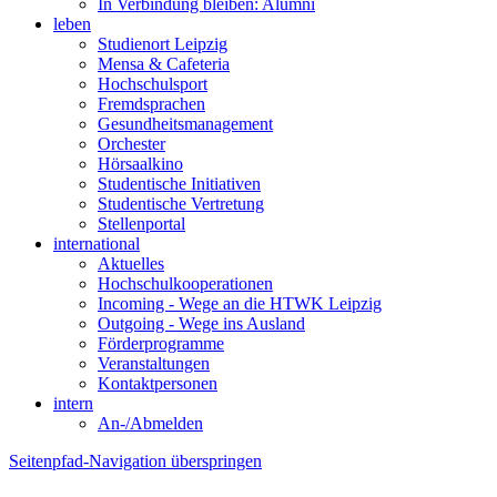
In Verbindung bleiben: Alumni
leben
Studienort Leipzig
Mensa & Cafeteria
Hochschulsport
Fremdsprachen
Gesundheitsmanagement
Orchester
Hörsaalkino
Studentische Initiativen
Studentische Vertretung
Stellenportal
international
Aktuelles
Hochschulkooperationen
Incoming - Wege an die HTWK Leipzig
Outgoing - Wege ins Ausland
Förderprogramme
Veranstaltungen
Kontaktpersonen
intern
An-/Abmelden
Seitenpfad-Navigation überspringen