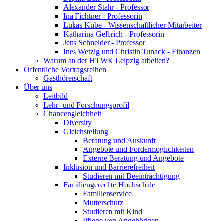
Alexander Stahr - Professor
Ina Fichtner - Professorin
Lukas Kube - Wissenschaftlicher Mitarbeiter
Katharina Gelbrich - Professorin
Jens Schneider - Professor
Ines Wetzig und Christin Tunack - Finanzen
Warum an der HTWK Leipzig arbeiten?
Öffentliche Vortragsreihen
Gasthörerschaft
Über uns
Leitbild
Lehr- und Forschungsprofil
Chancengleichheit
Diversity
Gleichstellung
Beratung und Auskunft
Angebote und Fördermöglichkeiten
Externe Beratung und Angebote
Inklusion und Barrierefreiheit
Studieren mit Beeinträchtigung
Familiengerechte Hochschule
Familienservice
Mutterschutz
Studieren mit Kind
Pflege von Angehörigen