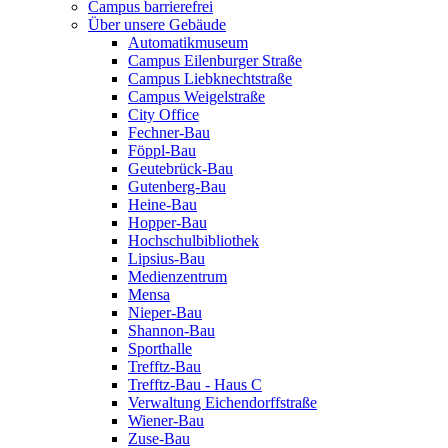
Campus barrierefrei
Über unsere Gebäude
Automatikmuseum
Campus Eilenburger Straße
Campus Liebknechtstraße
Campus Weigelstraße
City Office
Fechner-Bau
Föppl-Bau
Geutebrück-Bau
Gutenberg-Bau
Heine-Bau
Hopper-Bau
Hochschulbibliothek
Lipsius-Bau
Medienzentrum
Mensa
Nieper-Bau
Shannon-Bau
Sporthalle
Trefftz-Bau
Trefftz-Bau - Haus C
Verwaltung Eichendorffstraße
Wiener-Bau
Zuse-Bau