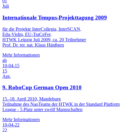
01
Juli
Internationale Tempus-Projekttagung 2009
für die Projekte InterCollegia, InterSCAN,
Edu-VisIm, EU-TraCeFer,
HTWK Leipzig Juli 2009, ca. 20 Teilnehmer
Prof. Dr. rer. nat. Klaus Hänßgen
Mehr Informationen
ab
10-04-15
15
Apr.
9. RoboCup German Open 2010
15.-18. April 2010, Magdeburg
Teilnahme des NaoTeams der HTWK in der Standard Platform
League - 5.Platz unter zwölf Mannschaften
Mehr Informationen
10-04-22
22