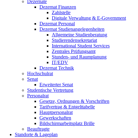
Dezernate
Dezernat Finanzen
Zahlstelle
Digitale Verwaltung & E-Government
Dezernat Personal
Dezernat Studienangelegenheiten
Allgemeine Studienberatung
Studierendensekretariat
International Student Services
Zentrales Prüfungsamt
Stunden- und Raumplanung
IT/EDV
Dezernat Technik
Hochschulrat
Senat
Erweiterter Senat
Studentische Vertretung
Personalrat
Gesetze, Ordnungen & Vorschriften
Tarifvertrag & Entgelttabelle
Hauptpersonalrat
Gewerkschaften
Bildschirmarbeitsplatz Brille
Beauftragte
Standorte & Lageplan