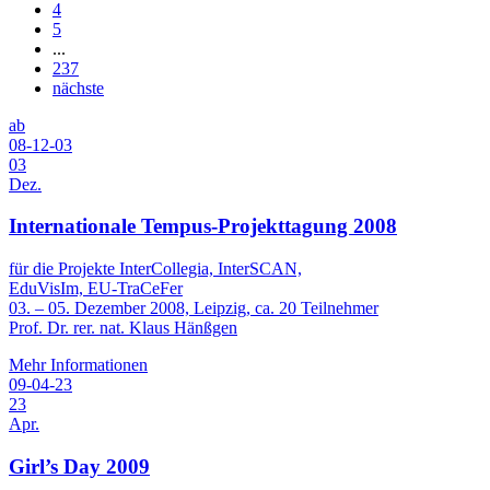
4
5
...
237
nächste
ab
08-12-03
03
Dez.
Internationale Tempus-Projekttagung 2008
für die Projekte InterCollegia, InterSCAN,
EduVisIm, EU-TraCeFer
03. – 05. Dezember 2008, Leipzig, ca. 20 Teilnehmer
Prof. Dr. rer. nat. Klaus Hänßgen
Mehr Informationen
09-04-23
23
Apr.
Girl’s Day 2009