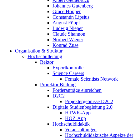
Albert Geutebrück
Johannes Gutenberg
Grace Hopper
Constantin Lipsius
August Föppl
Ludwig Nieper
Claude Shannon
Norbert Wiener
Konrad Zuse
Organisation & Struktur
Hochschulleitung
Rektor
Exportkontrolle
Science Careers
Female Scientists Network
Prorektor Bildung
Förderanträge einreichen
D2C2
Projektergebnisse D2C2
Digitale Studienbegleitung 2.0
HTWK-App
HOZ-App
Hochschuldidaktik+
Veranstaltungen
Hochschuldidaktische Aspekte der