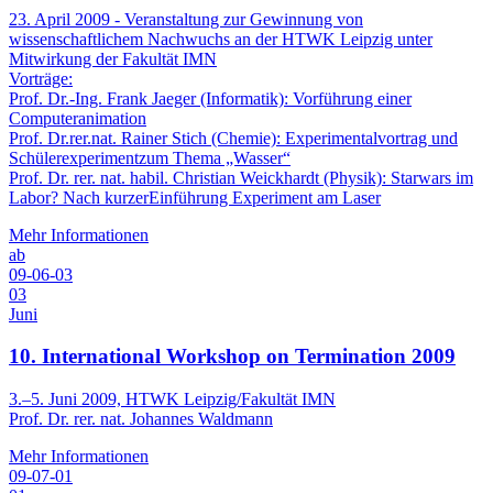
23. April 2009 - Veranstaltung zur Gewinnung von
wissenschaftlichem Nachwuchs an der HTWK Leipzig unter
Mitwirkung der Fakultät IMN
Vorträge:
Prof. Dr.-Ing. Frank Jaeger (Informatik): Vorführung einer
Computeranimation
Prof. Dr.rer.nat. Rainer Stich (Chemie): Experimentalvortrag und
Schülerexperimentzum Thema „Wasser“
Prof. Dr. rer. nat. habil. Christian Weickhardt (Physik): Starwars im
Labor? Nach kurzerEinführung Experiment am Laser
Mehr Informationen
ab
09-06-03
03
Juni
10. International Workshop on Termination 2009
3.–5. Juni 2009, HTWK Leipzig/Fakultät IMN
Prof. Dr. rer. nat. Johannes Waldmann
Mehr Informationen
09-07-01