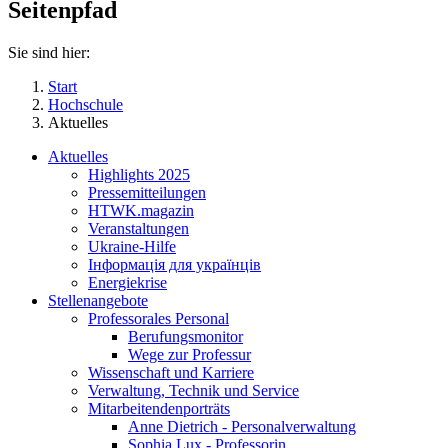
Seitenpfad
Sie sind hier:
Start
Hochschule
Aktuelles
Aktuelles
Highlights 2025
Pressemitteilungen
HTWK.magazin
Veranstaltungen
Ukraine-Hilfe
Інформація для українців
Energiekrise
Stellenangebote
Professorales Personal
Berufungsmonitor
Wege zur Professur
Wissenschaft und Karriere
Verwaltung, Technik und Service
Mitarbeitendenporträts
Anne Dietrich - Personalverwaltung
Sophia Lux - Professorin