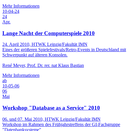
Mehr Informationen
10-04-24
24
Apr.
Lange Nacht der Computerspiele 2010
24. April 2010, HTWK Leipzig/Fakultät IMN
Eines der größeren Spielefestivals/Retro-Events in Deutschland mit
Schwerpunkt auf älteren Konsolen.
René Meyer, Prof. Dr. rer. nat Klaus Bastian
Mehr Informationen
ab
10-05-06
06
Mai
Workshop "Database as a Service" 2010
06. und 07. Mai 2010, HTWK Leipzig/Fakultät IMN
Workshop im Rahmen des Frühjahrstreffens der GI-Fachgruppe
"Datenbanksysteme"