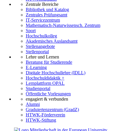
Zentrale Bereiche
Bibliothek und Katalog
Zentrales Prüfungsamt
IT-Servicezentrum
Mathematisch-Naturwissensch. Zentrum
Sport
Hochschulkolleg
Akademisches Auslandsamt
Stellenangebote
Stellenportal
Lehre und Lernen
Beratung für Studierende
E-Learning
Digitale Hochschullehre (IDLL)
Hochschuldidaktik +
Lernplattform OPAL
Studienportal
Öffentliche Vorlesungen
engagiert & verbunden
Alumni
Graduiertenzentrum (GradZ)
HTWK-Förderverein
HTWK-Stiftung