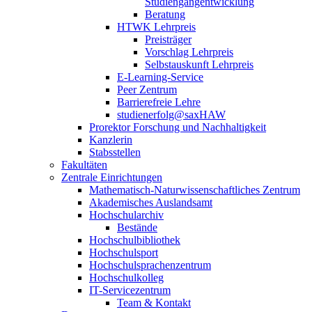
Studiengangentwicklung
Beratung
HTWK Lehrpreis
Preisträger
Vorschlag Lehrpreis
Selbstauskunft Lehrpreis
E-Learning-Service
Peer Zentrum
Barrierefreie Lehre
studienerfolg@saxHAW
Prorektor Forschung und Nachhaltigkeit
Kanzlerin
Stabsstellen
Fakultäten
Zentrale Einrichtungen
Mathematisch-Naturwissenschaftliches Zentrum
Akademisches Auslandsamt
Hochschularchiv
Bestände
Hochschulbibliothek
Hochschulsport
Hochschulsprachenzentrum
Hochschulkolleg
IT-Servicezentrum
Team & Kontakt