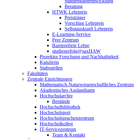
Studiengangentwicklung
Beratung
HTWK Lehrpreis
Preisträger
Vorschlag Lehrpreis
Selbstauskunft Lehrpreis
E-Learning-Service
Peer Zentrum
Barrierefreie Lehre
studienerfolg@saxHAW
Prorektor Forschung und Nachhaltigkeit
Kanzlerin
Stabsstellen
Fakultäten
Zentrale Einrichtungen
Mathematisch-Naturwissenschaftliches Zentrum
Akademisches Auslandsamt
Hochschularchiv
Bestände
Hochschulbibliothek
Hochschulsport
Hochschulsprachenzentrum
Hochschulkolleg
IT-Servicezentrum
Team & Kontakt