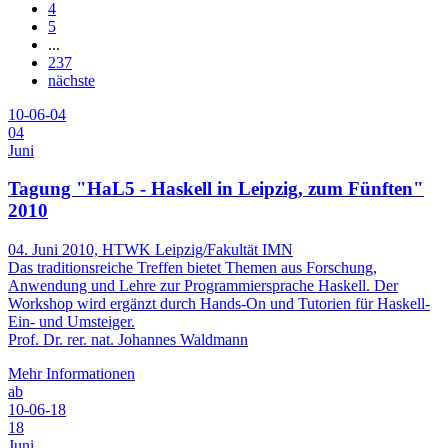
4
5
...
237
nächste
10-06-04
04
Juni
Tagung "HaL5 - Haskell in Leipzig, zum Fünften"
2010
04. Juni 2010, HTWK Leipzig/Fakultät IMN
Das traditionsreiche Treffen bietet Themen aus Forschung,
Anwendung und Lehre zur Programmiersprache Haskell. Der
Workshop wird ergänzt durch Hands-On und Tutorien für Haskell-
Ein- und Umsteiger.
Prof. Dr. rer. nat. Johannes Waldmann
Mehr Informationen
ab
10-06-18
18
Juni