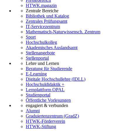
Pressebereich
HTWK.magazin
Zentrale Bereiche
Bibliothek und Katalog
Zentrales Prüfungsamt
IT-Servicezentrum
Mathematisch-Naturwissensch. Zentrum
Sport
Hochschulkolleg
Akademisches Auslandsamt
Stellenangebote
Stellenportal
Lehre und Lernen
Beratung für Studierende
E-Learning
Digitale Hochschullehre (IDLL)
Hochschuldidaktik +
Lernplattform OPAL
Studienportal
Öffentliche Vorlesungen
engagiert & verbunden
Alumni
Graduiertenzentrum (GradZ)
HTWK-Förderverein
HTWK-Stiftung