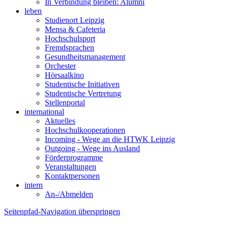
In Verbindung bleiben: Alumni
leben
Studienort Leipzig
Mensa & Cafeteria
Hochschulsport
Fremdsprachen
Gesundheitsmanagement
Orchester
Hörsaalkino
Studentische Initiativen
Studentische Vertretung
Stellenportal
international
Aktuelles
Hochschulkooperationen
Incoming - Wege an die HTWK Leipzig
Outgoing - Wege ins Ausland
Förderprogramme
Veranstaltungen
Kontaktpersonen
intern
An-/Abmelden
Seitenpfad-Navigation überspringen