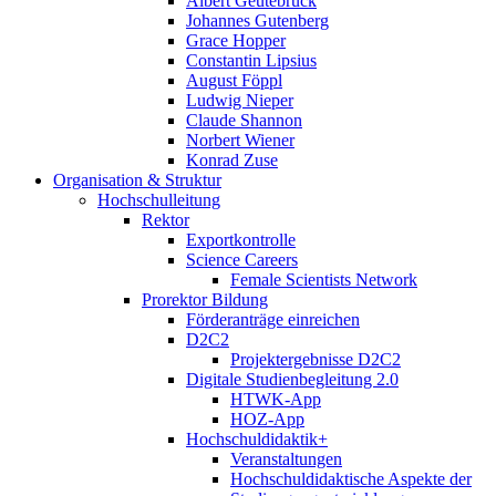
Albert Geutebrück
Johannes Gutenberg
Grace Hopper
Constantin Lipsius
August Föppl
Ludwig Nieper
Claude Shannon
Norbert Wiener
Konrad Zuse
Organisation & Struktur
Hochschulleitung
Rektor
Exportkontrolle
Science Careers
Female Scientists Network
Prorektor Bildung
Förderanträge einreichen
D2C2
Projektergebnisse D2C2
Digitale Studienbegleitung 2.0
HTWK-App
HOZ-App
Hochschuldidaktik+
Veranstaltungen
Hochschuldidaktische Aspekte der