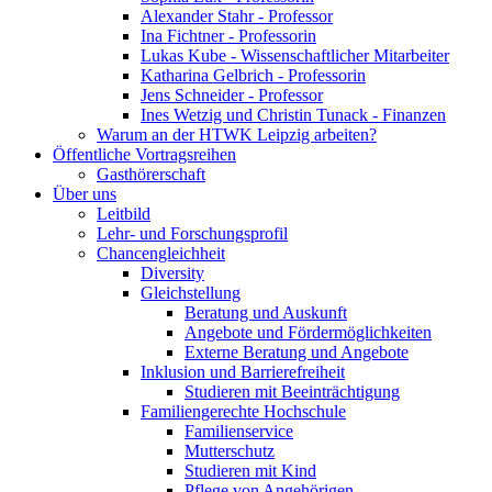
Alexander Stahr - Professor
Ina Fichtner - Professorin
Lukas Kube - Wissenschaftlicher Mitarbeiter
Katharina Gelbrich - Professorin
Jens Schneider - Professor
Ines Wetzig und Christin Tunack - Finanzen
Warum an der HTWK Leipzig arbeiten?
Öffentliche Vortragsreihen
Gasthörerschaft
Über uns
Leitbild
Lehr- und Forschungsprofil
Chancengleichheit
Diversity
Gleichstellung
Beratung und Auskunft
Angebote und Fördermöglichkeiten
Externe Beratung und Angebote
Inklusion und Barrierefreiheit
Studieren mit Beeinträchtigung
Familiengerechte Hochschule
Familienservice
Mutterschutz
Studieren mit Kind
Pflege von Angehörigen