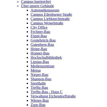
Campus barrierefrei
Über unsere Gebäude
Automatikmuseum
Campus Eilenburger Straße
Campus Liebknechtstraße
Campus Weigelstraße
City Office
Fechner-Bau
Föppl-Bau
Geutebrück-Bau
Gutenberg-Bau
Heine-Bau
Hopper-Bau
Hochschulbibliothek
Lipsius-Bau
Medienzentrum
Mensa
Nieper-Bau
Shannon-Bau
Sporthalle
Trefftz-Bau
Trefftz-Bau - Haus C
Verwaltung Eichendorffstraße
Wiener-Bau
Zuse-Bau