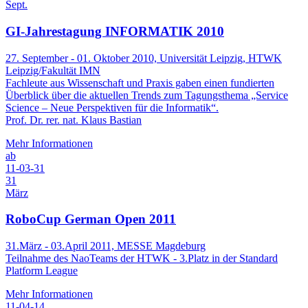
Sept.
GI-Jahrestagung INFORMATIK 2010
27. September - 01. Oktober 2010, Universität Leipzig, HTWK
Leipzig/Fakultät IMN
Fachleute aus Wissenschaft und Praxis gaben einen fundierten
Überblick über die aktuellen Trends zum Tagungsthema „Service
Science – Neue Perspektiven für die Informatik“.
Prof. Dr. rer. nat. Klaus Bastian
Mehr Informationen
ab
11-03-31
31
März
RoboCup German Open 2011
31.März - 03.April 2011, MESSE Magdeburg
Teilnahme des NaoTeams der HTWK - 3.Platz in der Standard
Platform League
Mehr Informationen
11-04-14