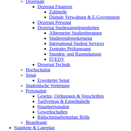
Dezernate
Dezernat Finanzen
Zahlstelle
Digitale Verwaltung & E-Government
Dezernat Personal
Dezernat Studienangelegenheiten
Allgemeine Studienberatung
Studierendensekretariat
International Student Services
Zentrales Prüfungsamt
Stunden- und Raumplanung
IT/EDV
Dezernat Technik
Hochschulrat
Senat
Erweiterter Senat
Studentische Vertretung
Personalrat
Gesetze, Ordnungen & Vorschriften
Tarifvertrag & Entgelttabelle
Hauptpersonalrat
Gewerkschaften
Bildschirmarbeitsplatz Brille
Beauftragte
Standorte & Lageplan