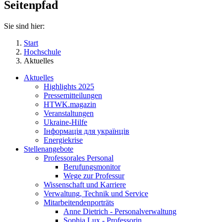
Seitenpfad
Sie sind hier:
Start
Hochschule
Aktuelles
Aktuelles
Highlights 2025
Pressemitteilungen
HTWK.magazin
Veranstaltungen
Ukraine-Hilfe
Інформація для українців
Energiekrise
Stellenangebote
Professorales Personal
Berufungsmonitor
Wege zur Professur
Wissenschaft und Karriere
Verwaltung, Technik und Service
Mitarbeitendenporträts
Anne Dietrich - Personalverwaltung
Sophia Lux - Professorin