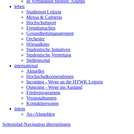
In Verbindung bleiben: Alumni
leben
Studienort Leipzig
Mensa & Cafeteria
Hochschulsport
Fremdsprachen
Gesundheitsmanagement
Orchester
Hörsaalkino
Studentische Initiativen
Studentische Vertretung
Stellenportal
international
Aktuelles
Hochschulkooperationen
Incoming - Wege an die HTWK Leipzig
Outgoing - Wege ins Ausland
Förderprogramme
Veranstaltungen
Kontaktpersonen
intern
An-/Abmelden
Seitenpfad-Navigation überspringen