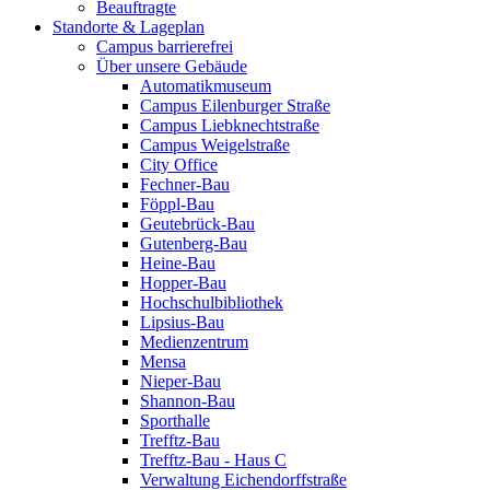
Beauftragte
Standorte & Lageplan
Campus barrierefrei
Über unsere Gebäude
Automatikmuseum
Campus Eilenburger Straße
Campus Liebknechtstraße
Campus Weigelstraße
City Office
Fechner-Bau
Föppl-Bau
Geutebrück-Bau
Gutenberg-Bau
Heine-Bau
Hopper-Bau
Hochschulbibliothek
Lipsius-Bau
Medienzentrum
Mensa
Nieper-Bau
Shannon-Bau
Sporthalle
Trefftz-Bau
Trefftz-Bau - Haus C
Verwaltung Eichendorffstraße