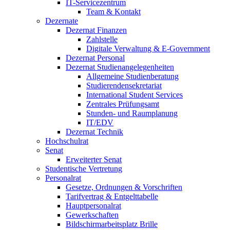
IT-Servicezentrum
Team & Kontakt
Dezernate
Dezernat Finanzen
Zahlstelle
Digitale Verwaltung & E-Government
Dezernat Personal
Dezernat Studienangelegenheiten
Allgemeine Studienberatung
Studierendensekretariat
International Student Services
Zentrales Prüfungsamt
Stunden- und Raumplanung
IT/EDV
Dezernat Technik
Hochschulrat
Senat
Erweiterter Senat
Studentische Vertretung
Personalrat
Gesetze, Ordnungen & Vorschriften
Tarifvertrag & Entgelttabelle
Hauptpersonalrat
Gewerkschaften
Bildschirmarbeitsplatz Brille