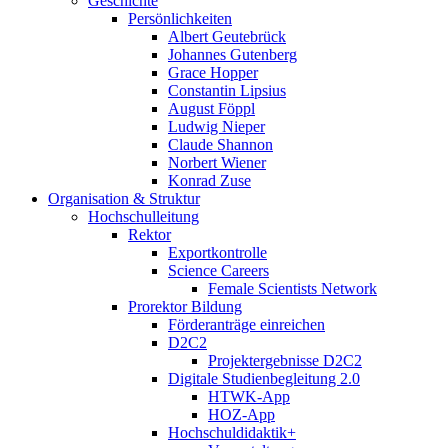
Geschichte
Persönlichkeiten
Albert Geutebrück
Johannes Gutenberg
Grace Hopper
Constantin Lipsius
August Föppl
Ludwig Nieper
Claude Shannon
Norbert Wiener
Konrad Zuse
Organisation & Struktur
Hochschulleitung
Rektor
Exportkontrolle
Science Careers
Female Scientists Network
Prorektor Bildung
Förderanträge einreichen
D2C2
Projektergebnisse D2C2
Digitale Studienbegleitung 2.0
HTWK-App
HOZ-App
Hochschuldidaktik+