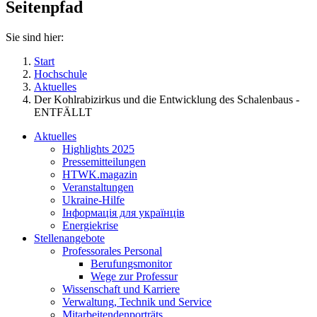
Seitenpfad
Sie sind hier:
Start
Hochschule
Aktuelles
Der Kohlrabizirkus und die Entwicklung des Schalenbaus -
ENTFÄLLT
Aktuelles
Highlights 2025
Pressemitteilungen
HTWK.magazin
Veranstaltungen
Ukraine-Hilfe
Інформація для українців
Energiekrise
Stellenangebote
Professorales Personal
Berufungsmonitor
Wege zur Professur
Wissenschaft und Karriere
Verwaltung, Technik und Service
Mitarbeitendenporträts