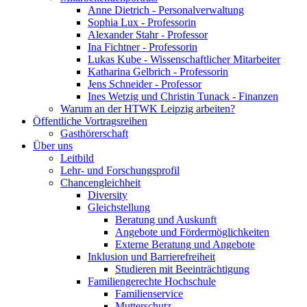
Anne Dietrich - Personalverwaltung
Sophia Lux - Professorin
Alexander Stahr - Professor
Ina Fichtner - Professorin
Lukas Kube - Wissenschaftlicher Mitarbeiter
Katharina Gelbrich - Professorin
Jens Schneider - Professor
Ines Wetzig und Christin Tunack - Finanzen
Warum an der HTWK Leipzig arbeiten?
Öffentliche Vortragsreihen
Gasthörerschaft
Über uns
Leitbild
Lehr- und Forschungsprofil
Chancengleichheit
Diversity
Gleichstellung
Beratung und Auskunft
Angebote und Fördermöglichkeiten
Externe Beratung und Angebote
Inklusion und Barrierefreiheit
Studieren mit Beeinträchtigung
Familiengerechte Hochschule
Familienservice
Mutterschutz