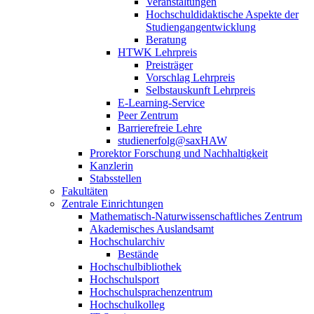
Veranstaltungen
Hochschuldidaktische Aspekte der
Studiengangentwicklung
Beratung
HTWK Lehrpreis
Preisträger
Vorschlag Lehrpreis
Selbstauskunft Lehrpreis
E-Learning-Service
Peer Zentrum
Barrierefreie Lehre
studienerfolg@saxHAW
Prorektor Forschung und Nachhaltigkeit
Kanzlerin
Stabsstellen
Fakultäten
Zentrale Einrichtungen
Mathematisch-Naturwissenschaftliches Zentrum
Akademisches Auslandsamt
Hochschularchiv
Bestände
Hochschulbibliothek
Hochschulsport
Hochschulsprachenzentrum
Hochschulkolleg