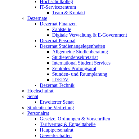
Hochschulkolleg
IT-Servicezentrum
Team & Kontakt
Dezernate
Dezernat Finanzen
Zahlstelle
Digitale Verwaltung & E-Government
Dezernat Personal
Dezernat Studienangelegenheiten
Allgemeine Studienberatung
Studierendensekretariat
International Student Services
Zentrales Prüfungsamt
Stunden- und Raumplanung
IT/EDV
Dezernat Technik
Hochschulrat
Senat
Erweiterter Senat
Studentische Vertretung
Personalrat
Gesetze, Ordnungen & Vorschriften
Tarifvertrag & Entgelttabelle
Hauptpersonalrat
Gewerkschaften