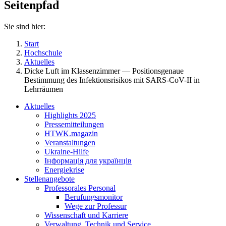
Seitenpfad
Sie sind hier:
Start
Hochschule
Aktuelles
Dicke Luft im Klassenzimmer — Positionsgenaue
Bestimmung des Infektionsrisikos mit SARS-CoV-II in
Lehrräumen
Aktuelles
Highlights 2025
Pressemitteilungen
HTWK.magazin
Veranstaltungen
Ukraine-Hilfe
Інформація для українців
Energiekrise
Stellenangebote
Professorales Personal
Berufungsmonitor
Wege zur Professur
Wissenschaft und Karriere
Verwaltung, Technik und Service