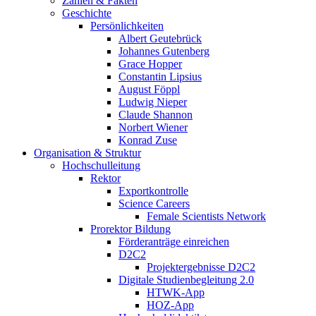
Zahlen & Fakten
Geschichte
Persönlichkeiten
Albert Geutebrück
Johannes Gutenberg
Grace Hopper
Constantin Lipsius
August Föppl
Ludwig Nieper
Claude Shannon
Norbert Wiener
Konrad Zuse
Organisation & Struktur
Hochschulleitung
Rektor
Exportkontrolle
Science Careers
Female Scientists Network
Prorektor Bildung
Förderanträge einreichen
D2C2
Projektergebnisse D2C2
Digitale Studienbegleitung 2.0
HTWK-App
HOZ-App