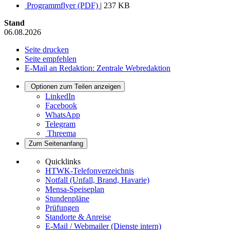
Programmflyer (PDF)
| 237 KB
Stand
06.08.2026
Seite drucken
Seite empfehlen
E-Mail an Redaktion: Zentrale Webredaktion
Optionen zum Teilen anzeigen
LinkedIn
Facebook
WhatsApp
Telegram
Threema
Zum Seitenanfang
Quicklinks
HTWK-Telefonverzeichnis
Notfall (Unfall, Brand, Havarie)
Mensa-Speiseplan
Stundenpläne
Prüfungen
Standorte & Anreise
E-Mail / Webmailer (Dienste intern)