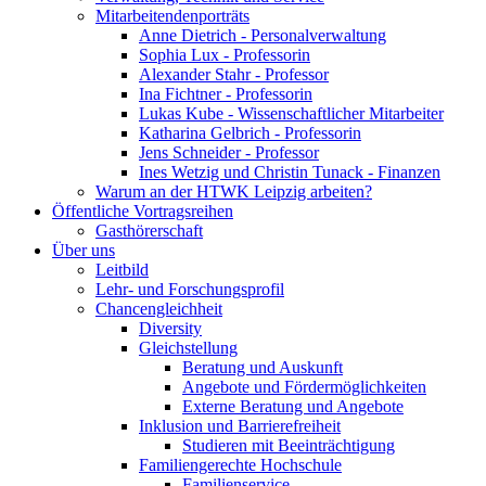
Mitarbeitendenporträts
Anne Dietrich - Personalverwaltung
Sophia Lux - Professorin
Alexander Stahr - Professor
Ina Fichtner - Professorin
Lukas Kube - Wissenschaftlicher Mitarbeiter
Katharina Gelbrich - Professorin
Jens Schneider - Professor
Ines Wetzig und Christin Tunack - Finanzen
Warum an der HTWK Leipzig arbeiten?
Öffentliche Vortragsreihen
Gasthörerschaft
Über uns
Leitbild
Lehr- und Forschungsprofil
Chancengleichheit
Diversity
Gleichstellung
Beratung und Auskunft
Angebote und Fördermöglichkeiten
Externe Beratung und Angebote
Inklusion und Barrierefreiheit
Studieren mit Beeinträchtigung
Familiengerechte Hochschule
Familienservice