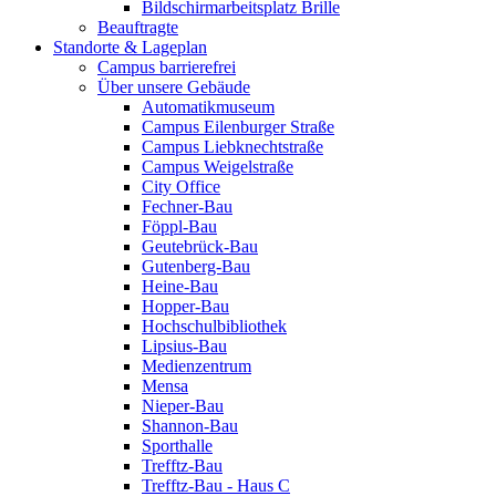
Bildschirmarbeitsplatz Brille
Beauftragte
Standorte & Lageplan
Campus barrierefrei
Über unsere Gebäude
Automatikmuseum
Campus Eilenburger Straße
Campus Liebknechtstraße
Campus Weigelstraße
City Office
Fechner-Bau
Föppl-Bau
Geutebrück-Bau
Gutenberg-Bau
Heine-Bau
Hopper-Bau
Hochschulbibliothek
Lipsius-Bau
Medienzentrum
Mensa
Nieper-Bau
Shannon-Bau
Sporthalle
Trefftz-Bau
Trefftz-Bau - Haus C