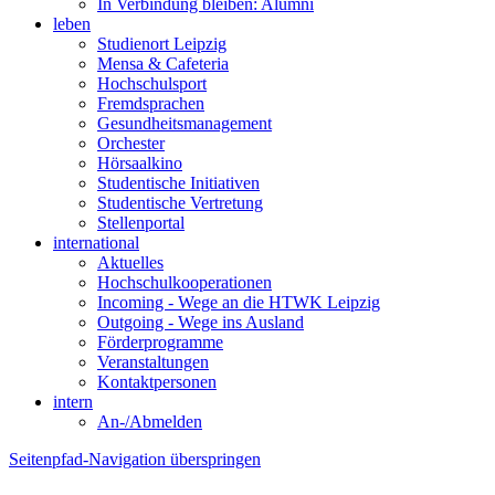
In Verbindung bleiben: Alumni
leben
Studienort Leipzig
Mensa & Cafeteria
Hochschulsport
Fremdsprachen
Gesundheitsmanagement
Orchester
Hörsaalkino
Studentische Initiativen
Studentische Vertretung
Stellenportal
international
Aktuelles
Hochschulkooperationen
Incoming - Wege an die HTWK Leipzig
Outgoing - Wege ins Ausland
Förderprogramme
Veranstaltungen
Kontaktpersonen
intern
An-/Abmelden
Seitenpfad-Navigation überspringen