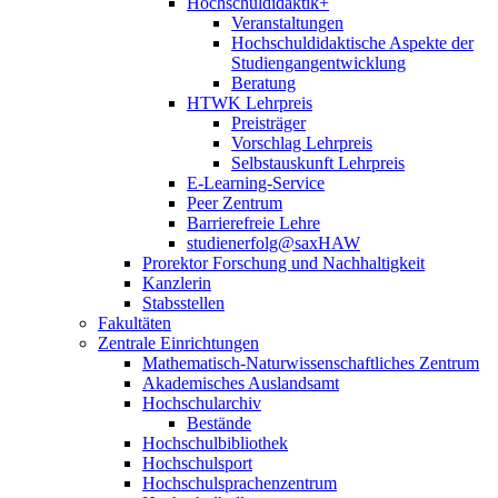
Hochschuldidaktik+
Veranstaltungen
Hochschuldidaktische Aspekte der
Studiengangentwicklung
Beratung
HTWK Lehrpreis
Preisträger
Vorschlag Lehrpreis
Selbstauskunft Lehrpreis
E-Learning-Service
Peer Zentrum
Barrierefreie Lehre
studienerfolg@saxHAW
Prorektor Forschung und Nachhaltigkeit
Kanzlerin
Stabsstellen
Fakultäten
Zentrale Einrichtungen
Mathematisch-Naturwissenschaftliches Zentrum
Akademisches Auslandsamt
Hochschularchiv
Bestände
Hochschulbibliothek
Hochschulsport
Hochschulsprachenzentrum