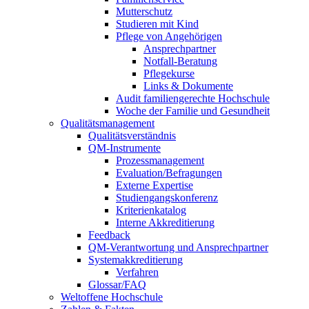
Mutterschutz
Studieren mit Kind
Pflege von Angehörigen
Ansprechpartner
Notfall-Beratung
Pflegekurse
Links & Dokumente
Audit familiengerechte Hochschule
Woche der Familie und Gesundheit
Qualitätsmanagement
Qualitätsverständnis
QM-Instrumente
Prozessmanagement
Evaluation/Befragungen
Externe Expertise
Studiengangskonferenz
Kriterienkatalog
Interne Akkreditierung
Feedback
QM-Verantwortung und Ansprechpartner
Systemakkreditierung
Verfahren
Glossar/FAQ
Weltoffene Hochschule