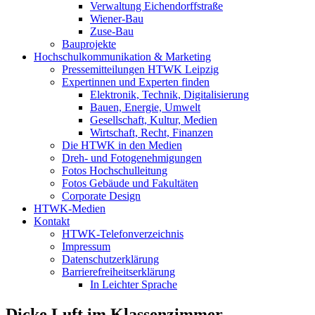
Verwaltung Eichendorffstraße
Wiener-Bau
Zuse-Bau
Bauprojekte
Hochschulkommunikation & Marketing
Pressemitteilungen HTWK Leipzig
Expertinnen und Experten finden
Elektronik, Technik, Digitalisierung
Bauen, Energie, Umwelt
Gesellschaft, Kultur, Medien
Wirtschaft, Recht, Finanzen
Die HTWK in den Medien
Dreh- und Fotogenehmigungen
Fotos Hochschulleitung
Fotos Gebäude und Fakultäten
Corporate Design
HTWK-Medien
Kontakt
HTWK-Telefonverzeichnis
Impressum
Datenschutzerklärung
Barrierefreiheitserklärung
In Leichter Sprache
Dicke Luft im Klassenzimmer —