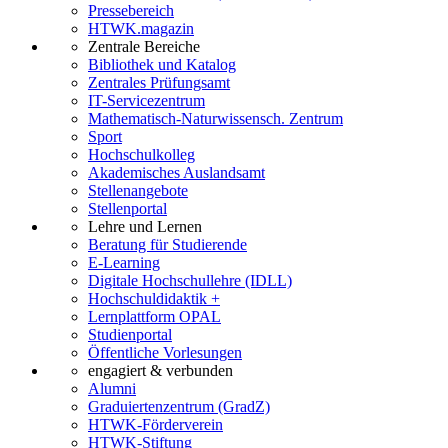
Pressebereich
HTWK.magazin
Zentrale Bereiche
Bibliothek und Katalog
Zentrales Prüfungsamt
IT-Servicezentrum
Mathematisch-Naturwissensch. Zentrum
Sport
Hochschulkolleg
Akademisches Auslandsamt
Stellenangebote
Stellenportal
Lehre und Lernen
Beratung für Studierende
E-Learning
Digitale Hochschullehre (IDLL)
Hochschuldidaktik +
Lernplattform OPAL
Studienportal
Öffentliche Vorlesungen
engagiert & verbunden
Alumni
Graduiertenzentrum (GradZ)
HTWK-Förderverein
HTWK-Stiftung