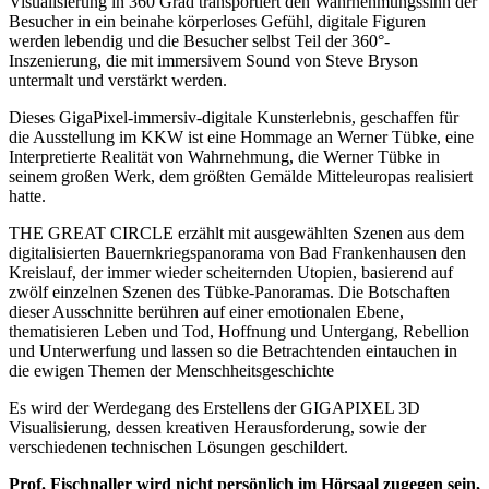
Visualisierung in 360 Grad transportiert den Wahrnehmungssinn der
Besucher in ein beinahe körperloses Gefühl, digitale Figuren
werden lebendig und die Besucher selbst Teil der 360°-
Inszenierung, die mit immersivem Sound von Steve Bryson
untermalt und verstärkt werden.
Dieses GigaPixel-immersiv-digitale Kunsterlebnis, geschaffen für
die Ausstellung im KKW ist eine Hommage an Werner Tübke, eine
Interpretierte Realität von Wahrnehmung, die Werner Tübke in
seinem großen Werk, dem größten Gemälde Mitteleuropas realisiert
hatte.
THE GREAT CIRCLE erzählt mit ausgewählten Szenen aus dem
digitalisierten Bauernkriegspanorama von Bad Frankenhausen den
Kreislauf, der immer wieder scheiternden Utopien, basierend auf
zwölf einzelnen Szenen des Tübke-Panoramas. Die Botschaften
dieser Ausschnitte berühren auf einer emotionalen Ebene,
thematisieren Leben und Tod, Hoffnung und Untergang, Rebellion
und Unterwerfung und lassen so die Betrachtenden eintauchen in
die ewigen Themen der Menschheitsgeschichte
Es wird der Werdegang des Erstellens der GIGAPIXEL 3D
Visualisierung, dessen kreativen Herausforderung, sowie der
verschiedenen technischen Lösungen geschildert.
Prof. Fischnaller wird nicht persönlich im Hörsaal zugegen sein,