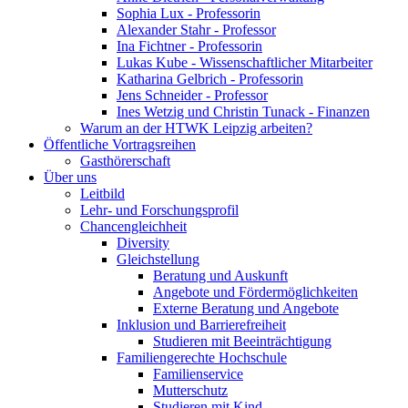
Sophia Lux - Professorin
Alexander Stahr - Professor
Ina Fichtner - Professorin
Lukas Kube - Wissenschaftlicher Mitarbeiter
Katharina Gelbrich - Professorin
Jens Schneider - Professor
Ines Wetzig und Christin Tunack - Finanzen
Warum an der HTWK Leipzig arbeiten?
Öffentliche Vortragsreihen
Gasthörerschaft
Über uns
Leitbild
Lehr- und Forschungsprofil
Chancengleichheit
Diversity
Gleichstellung
Beratung und Auskunft
Angebote und Fördermöglichkeiten
Externe Beratung und Angebote
Inklusion und Barrierefreiheit
Studieren mit Beeinträchtigung
Familiengerechte Hochschule
Familienservice
Mutterschutz
Studieren mit Kind