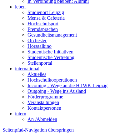
In Verbindung bleiben: Alumni
leben
Studienort Leipzig
Mensa & Cafeteria
Hochschulsport
Fremdsprachen
Gesundheitsmanagement
Orchester
Hörsaalkino
Studentische Initiativen
Studentische Vertretung
Stellenportal
international
Aktuelles
Hochschulkooperationen
Incoming - Wege an die HTWK Leipzig
Outgoing - Wege ins Ausland
Förderprogramme
Veranstaltungen
Kontaktpersonen
intern
An-/Abmelden
Seitenpfad-Navigation überspringen