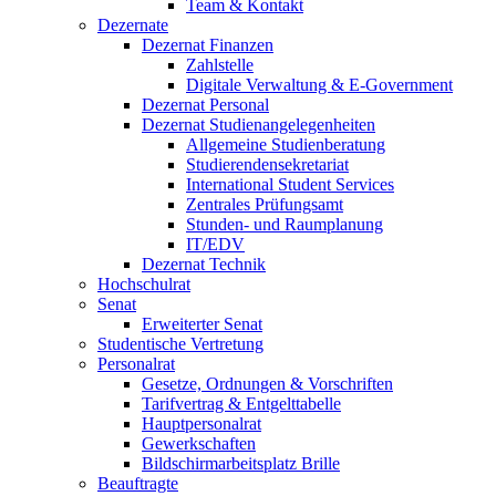
Team & Kontakt
Dezernate
Dezernat Finanzen
Zahlstelle
Digitale Verwaltung & E-Government
Dezernat Personal
Dezernat Studienangelegenheiten
Allgemeine Studienberatung
Studierendensekretariat
International Student Services
Zentrales Prüfungsamt
Stunden- und Raumplanung
IT/EDV
Dezernat Technik
Hochschulrat
Senat
Erweiterter Senat
Studentische Vertretung
Personalrat
Gesetze, Ordnungen & Vorschriften
Tarifvertrag & Entgelttabelle
Hauptpersonalrat
Gewerkschaften
Bildschirmarbeitsplatz Brille
Beauftragte