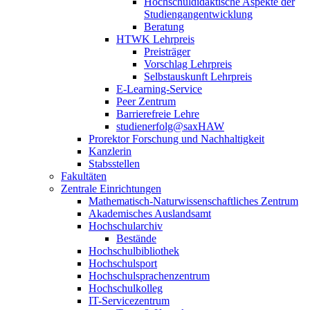
Hochschuldidaktische Aspekte der
Studiengangentwicklung
Beratung
HTWK Lehrpreis
Preisträger
Vorschlag Lehrpreis
Selbstauskunft Lehrpreis
E-Learning-Service
Peer Zentrum
Barrierefreie Lehre
studienerfolg@saxHAW
Prorektor Forschung und Nachhaltigkeit
Kanzlerin
Stabsstellen
Fakultäten
Zentrale Einrichtungen
Mathematisch-Naturwissenschaftliches Zentrum
Akademisches Auslandsamt
Hochschularchiv
Bestände
Hochschulbibliothek
Hochschulsport
Hochschulsprachenzentrum
Hochschulkolleg
IT-Servicezentrum