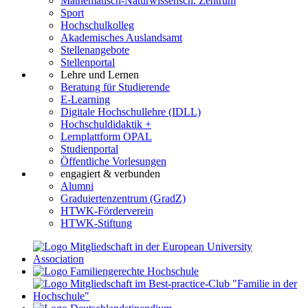
Mathematisch-Naturwissensch. Zentrum
Sport
Hochschulkolleg
Akademisches Auslandsamt
Stellenangebote
Stellenportal
Lehre und Lernen
Beratung für Studierende
E-Learning
Digitale Hochschullehre (IDLL)
Hochschuldidaktik +
Lernplattform OPAL
Studienportal
Öffentliche Vorlesungen
engagiert & verbunden
Alumni
Graduiertenzentrum (GradZ)
HTWK-Förderverein
HTWK-Stiftung