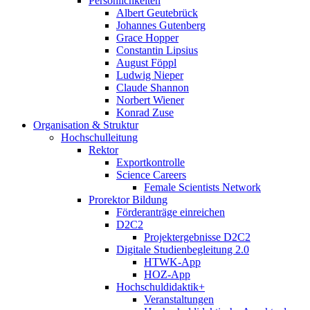
Persönlichkeiten
Albert Geutebrück
Johannes Gutenberg
Grace Hopper
Constantin Lipsius
August Föppl
Ludwig Nieper
Claude Shannon
Norbert Wiener
Konrad Zuse
Organisation & Struktur
Hochschulleitung
Rektor
Exportkontrolle
Science Careers
Female Scientists Network
Prorektor Bildung
Förderanträge einreichen
D2C2
Projektergebnisse D2C2
Digitale Studienbegleitung 2.0
HTWK-App
HOZ-App
Hochschuldidaktik+
Veranstaltungen