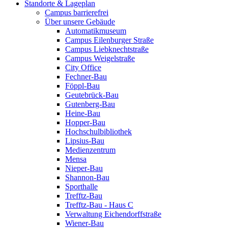
Standorte & Lageplan
Campus barrierefrei
Über unsere Gebäude
Automatikmuseum
Campus Eilenburger Straße
Campus Liebknechtstraße
Campus Weigelstraße
City Office
Fechner-Bau
Föppl-Bau
Geutebrück-Bau
Gutenberg-Bau
Heine-Bau
Hopper-Bau
Hochschulbibliothek
Lipsius-Bau
Medienzentrum
Mensa
Nieper-Bau
Shannon-Bau
Sporthalle
Trefftz-Bau
Trefftz-Bau - Haus C
Verwaltung Eichendorffstraße
Wiener-Bau