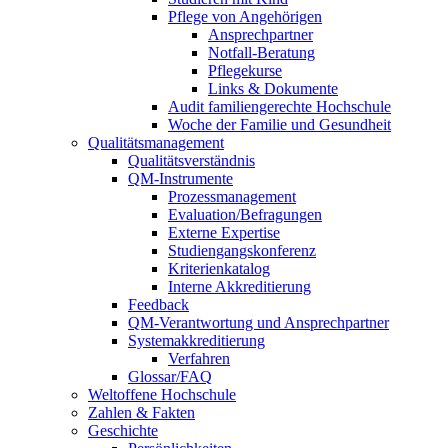
Pflege von Angehörigen
Ansprechpartner
Notfall-Beratung
Pflegekurse
Links & Dokumente
Audit familiengerechte Hochschule
Woche der Familie und Gesundheit
Qualitätsmanagement
Qualitätsverständnis
QM-Instrumente
Prozessmanagement
Evaluation/Befragungen
Externe Expertise
Studiengangskonferenz
Kriterienkatalog
Interne Akkreditierung
Feedback
QM-Verantwortung und Ansprechpartner
Systemakkreditierung
Verfahren
Glossar/FAQ
Weltoffene Hochschule
Zahlen & Fakten
Geschichte