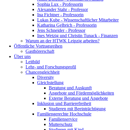
Sophia Lux - Professorin
Alexander Stahr - Professor
Ina Fichtner - Professorin
Lukas Kube - Wissenschaftlicher Mitarbeiter
Katharina Gelbrich - Professorin
Jens Schneider - Professor
Ines Wetzig und Christin Tunack - Finanzen
Warum an der HTWK Leipzig arbeiten?
Öffentliche Vortragsreihen
Gasthörerschaft
Über uns
Leitbild
Lehr- und Forschungsprofil
Chancengleichheit
Diversity
Gleichstellung
Beratung und Auskunft
Angebote und Fördermöglichkeiten
Externe Beratung und Angebote
Inklusion und Barrierefreiheit
Studieren mit Beeinträchtigung
Familiengerechte Hochschule
Familienservice
Mutterschutz
Studieren mit Kind