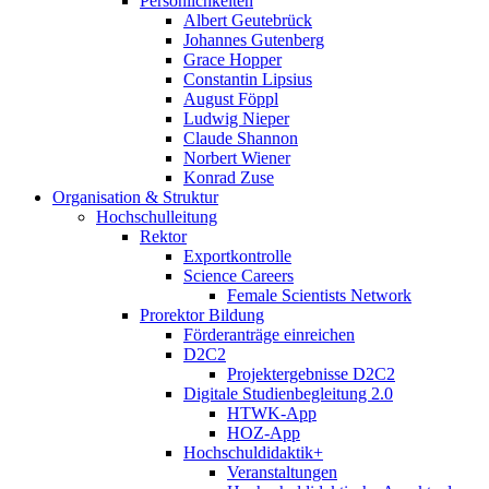
Persönlichkeiten
Albert Geutebrück
Johannes Gutenberg
Grace Hopper
Constantin Lipsius
August Föppl
Ludwig Nieper
Claude Shannon
Norbert Wiener
Konrad Zuse
Organisation & Struktur
Hochschulleitung
Rektor
Exportkontrolle
Science Careers
Female Scientists Network
Prorektor Bildung
Förderanträge einreichen
D2C2
Projektergebnisse D2C2
Digitale Studienbegleitung 2.0
HTWK-App
HOZ-App
Hochschuldidaktik+
Veranstaltungen