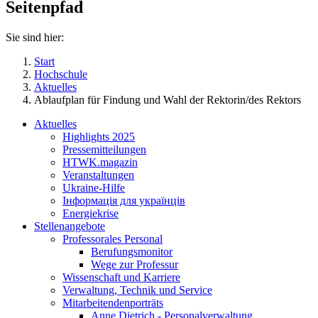
Seitenpfad
Sie sind hier:
Start
Hochschule
Aktuelles
Ablaufplan für Findung und Wahl der Rektorin/des Rektors
Aktuelles
Highlights 2025
Pressemitteilungen
HTWK.magazin
Veranstaltungen
Ukraine-Hilfe
Інформація для українців
Energiekrise
Stellenangebote
Professorales Personal
Berufungsmonitor
Wege zur Professur
Wissenschaft und Karriere
Verwaltung, Technik und Service
Mitarbeitendenporträts
Anne Dietrich - Personalverwaltung