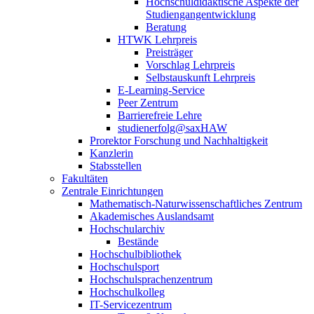
Hochschuldidaktische Aspekte der
Studiengangentwicklung
Beratung
HTWK Lehrpreis
Preisträger
Vorschlag Lehrpreis
Selbstauskunft Lehrpreis
E-Learning-Service
Peer Zentrum
Barrierefreie Lehre
studienerfolg@saxHAW
Prorektor Forschung und Nachhaltigkeit
Kanzlerin
Stabsstellen
Fakultäten
Zentrale Einrichtungen
Mathematisch-Naturwissenschaftliches Zentrum
Akademisches Auslandsamt
Hochschularchiv
Bestände
Hochschulbibliothek
Hochschulsport
Hochschulsprachenzentrum
Hochschulkolleg
IT-Servicezentrum