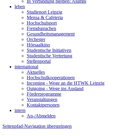
In Verbindung bleiben: Alumni
leben
Studienort Leipzig
Mensa & Cafeteria
Hochschulsport
Fremdsprachen
Gesundheitsmanagement
Orchester
Hörsaalkino
Studentische Initiativen
Studentische Vertretung
Stellenportal
international
Aktuelles
Hochschulkooperationen
Incoming - Wege an die HTWK Leipzig
Outgoing - Wege ins Ausland
Förderprogramme
Veranstaltungen
Kontaktpersonen
intern
An-/Abmelden
Seitenpfad-Navigation überspringen