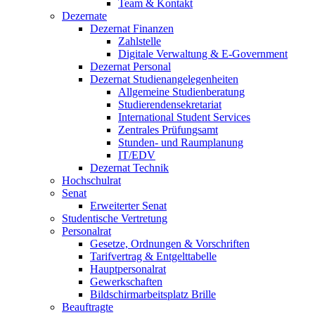
Team & Kontakt
Dezernate
Dezernat Finanzen
Zahlstelle
Digitale Verwaltung & E-Government
Dezernat Personal
Dezernat Studienangelegenheiten
Allgemeine Studienberatung
Studierendensekretariat
International Student Services
Zentrales Prüfungsamt
Stunden- und Raumplanung
IT/EDV
Dezernat Technik
Hochschulrat
Senat
Erweiterter Senat
Studentische Vertretung
Personalrat
Gesetze, Ordnungen & Vorschriften
Tarifvertrag & Entgelttabelle
Hauptpersonalrat
Gewerkschaften
Bildschirmarbeitsplatz Brille
Beauftragte