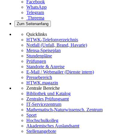
Facebook
WhatsApp
Telegram
Threema
Zum Seitenanfang
Quicklinks
HTWK-Telefonverzeichnis
Notfall (Unfall, Brand, Havarie)
Mensa-Speiseplan
Stundenpläne
Prüfungen
Standorte & Anreise
E-Mail / Webmailer (Dienste intern)
Pressebereich
HTWK.magazin
Zentrale Bereiche
Bibliothek und Katalog
Zentrales Prüfungsamt
IT-Servicezentrum
Mathematisch-Naturwissensch. Zentrum
Sport
Hochschulkolleg
Akademisches Auslandsamt
Stellenangebote