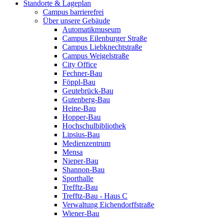
Standorte & Lageplan
Campus barrierefrei
Über unsere Gebäude
Automatikmuseum
Campus Eilenburger Straße
Campus Liebknechtstraße
Campus Weigelstraße
City Office
Fechner-Bau
Föppl-Bau
Geutebrück-Bau
Gutenberg-Bau
Heine-Bau
Hopper-Bau
Hochschulbibliothek
Lipsius-Bau
Medienzentrum
Mensa
Nieper-Bau
Shannon-Bau
Sporthalle
Trefftz-Bau
Trefftz-Bau - Haus C
Verwaltung Eichendorffstraße
Wiener-Bau