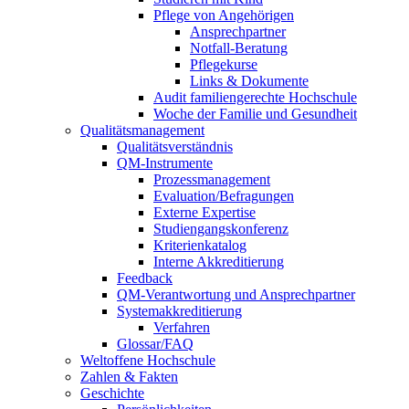
Pflege von Angehörigen
Ansprechpartner
Notfall-Beratung
Pflegekurse
Links & Dokumente
Audit familiengerechte Hochschule
Woche der Familie und Gesundheit
Qualitätsmanagement
Qualitätsverständnis
QM-Instrumente
Prozessmanagement
Evaluation/Befragungen
Externe Expertise
Studiengangskonferenz
Kriterienkatalog
Interne Akkreditierung
Feedback
QM-Verantwortung und Ansprechpartner
Systemakkreditierung
Verfahren
Glossar/FAQ
Weltoffene Hochschule
Zahlen & Fakten
Geschichte