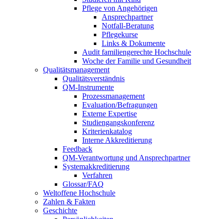
Pflege von Angehörigen
Ansprechpartner
Notfall-Beratung
Pflegekurse
Links & Dokumente
Audit familiengerechte Hochschule
Woche der Familie und Gesundheit
Qualitätsmanagement
Qualitätsverständnis
QM-Instrumente
Prozessmanagement
Evaluation/Befragungen
Externe Expertise
Studiengangskonferenz
Kriterienkatalog
Interne Akkreditierung
Feedback
QM-Verantwortung und Ansprechpartner
Systemakkreditierung
Verfahren
Glossar/FAQ
Weltoffene Hochschule
Zahlen & Fakten
Geschichte