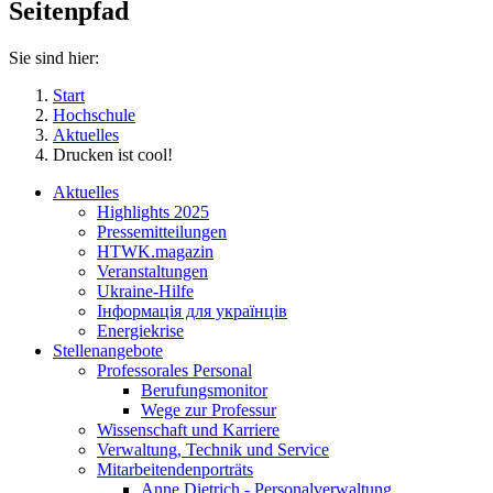
Seitenpfad
Sie sind hier:
Start
Hochschule
Aktuelles
Drucken ist cool!
Aktuelles
Highlights 2025
Pressemitteilungen
HTWK.magazin
Veranstaltungen
Ukraine-Hilfe
Інформація для українців
Energiekrise
Stellenangebote
Professorales Personal
Berufungsmonitor
Wege zur Professur
Wissenschaft und Karriere
Verwaltung, Technik und Service
Mitarbeitendenporträts
Anne Dietrich - Personalverwaltung