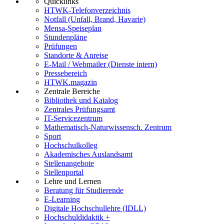
Quicklinks
HTWK-Telefonverzeichnis
Notfall (Unfall, Brand, Havarie)
Mensa-Speiseplan
Stundenpläne
Prüfungen
Standorte & Anreise
E-Mail / Webmailer (Dienste intern)
Pressebereich
HTWK.magazin
Zentrale Bereiche
Bibliothek und Katalog
Zentrales Prüfungsamt
IT-Servicezentrum
Mathematisch-Naturwissensch. Zentrum
Sport
Hochschulkolleg
Akademisches Auslandsamt
Stellenangebote
Stellenportal
Lehre und Lernen
Beratung für Studierende
E-Learning
Digitale Hochschullehre (IDLL)
Hochschuldidaktik +