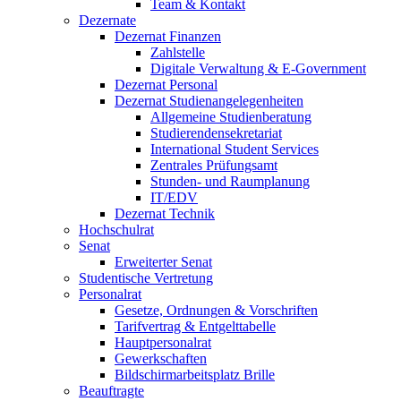
Team & Kontakt
Dezernate
Dezernat Finanzen
Zahlstelle
Digitale Verwaltung & E-Government
Dezernat Personal
Dezernat Studienangelegenheiten
Allgemeine Studienberatung
Studierendensekretariat
International Student Services
Zentrales Prüfungsamt
Stunden- und Raumplanung
IT/EDV
Dezernat Technik
Hochschulrat
Senat
Erweiterter Senat
Studentische Vertretung
Personalrat
Gesetze, Ordnungen & Vorschriften
Tarifvertrag & Entgelttabelle
Hauptpersonalrat
Gewerkschaften
Bildschirmarbeitsplatz Brille
Beauftragte