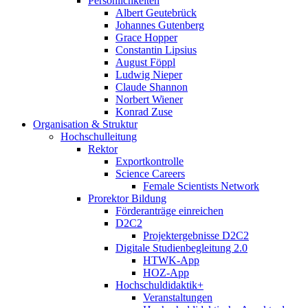
Persönlichkeiten
Albert Geutebrück
Johannes Gutenberg
Grace Hopper
Constantin Lipsius
August Föppl
Ludwig Nieper
Claude Shannon
Norbert Wiener
Konrad Zuse
Organisation & Struktur
Hochschulleitung
Rektor
Exportkontrolle
Science Careers
Female Scientists Network
Prorektor Bildung
Förderanträge einreichen
D2C2
Projektergebnisse D2C2
Digitale Studienbegleitung 2.0
HTWK-App
HOZ-App
Hochschuldidaktik+
Veranstaltungen