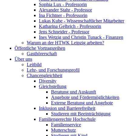
Sophia Lux - Professorin
Alexander Stahr - Professor
Ina Fichtner - Professorin
Lukas Kube - Wissenschaftlicher Mitarbeiter
Katharina Gelbrich - Professorin
Jens Schneider - Professor
Ines Wetzig und Christin Tunack - Finanzen
Warum an der HTWK Leipzig arbeiten?
Öffentliche Vortragsreihen
Gasthörerschaft
Über uns
Leitbild
Lehr- und Forschungsprofil
Chancengleichheit
Diversity
Gleichstellung
Beratung und Auskunft
Angebote und Fördermöglichkeiten
Externe Beratung und Angebote
Inklusion und Barrierefreiheit
Studieren mit Beeinträchtigung
Familiengerechte Hochschule
Familienservice
Mutterschutz
Studieren mit Kind