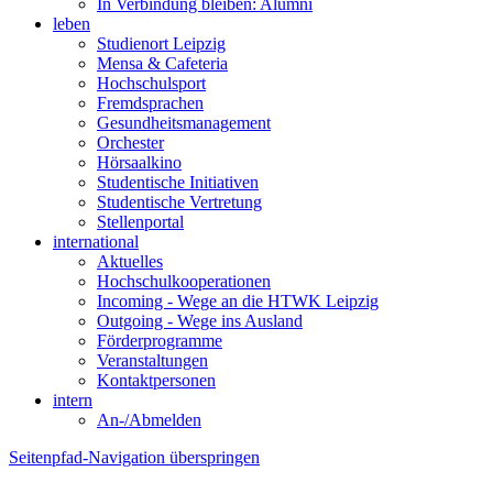
In Verbindung bleiben: Alumni
leben
Studienort Leipzig
Mensa & Cafeteria
Hochschulsport
Fremdsprachen
Gesundheitsmanagement
Orchester
Hörsaalkino
Studentische Initiativen
Studentische Vertretung
Stellenportal
international
Aktuelles
Hochschulkooperationen
Incoming - Wege an die HTWK Leipzig
Outgoing - Wege ins Ausland
Förderprogramme
Veranstaltungen
Kontaktpersonen
intern
An-/Abmelden
Seitenpfad-Navigation überspringen