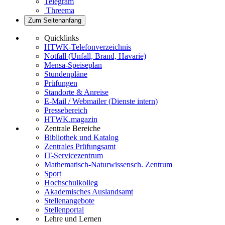
Telegram
Threema
Zum Seitenanfang
Quicklinks
HTWK-Telefonverzeichnis
Notfall (Unfall, Brand, Havarie)
Mensa-Speiseplan
Stundenpläne
Prüfungen
Standorte & Anreise
E-Mail / Webmailer (Dienste intern)
Pressebereich
HTWK.magazin
Zentrale Bereiche
Bibliothek und Katalog
Zentrales Prüfungsamt
IT-Servicezentrum
Mathematisch-Naturwissensch. Zentrum
Sport
Hochschulkolleg
Akademisches Auslandsamt
Stellenangebote
Stellenportal
Lehre und Lernen