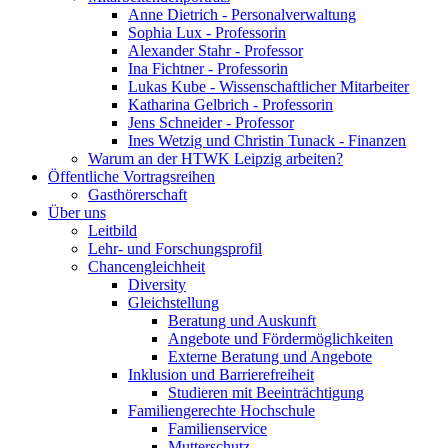
Anne Dietrich - Personalverwaltung
Sophia Lux - Professorin
Alexander Stahr - Professor
Ina Fichtner - Professorin
Lukas Kube - Wissenschaftlicher Mitarbeiter
Katharina Gelbrich - Professorin
Jens Schneider - Professor
Ines Wetzig und Christin Tunack - Finanzen
Warum an der HTWK Leipzig arbeiten?
Öffentliche Vortragsreihen
Gasthörerschaft
Über uns
Leitbild
Lehr- und Forschungsprofil
Chancengleichheit
Diversity
Gleichstellung
Beratung und Auskunft
Angebote und Fördermöglichkeiten
Externe Beratung und Angebote
Inklusion und Barrierefreiheit
Studieren mit Beeinträchtigung
Familiengerechte Hochschule
Familienservice
Mutterschutz