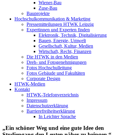
Wiener-Bau
Zuse-Bau
Bauprojekte
Hochschulkommunikation & Marketing
Pressemitteilungen HTWK Leipzig
Expertinnen und Experten finden
Elektronik, Technik, Digitalisierung
Bauen, Energie, Umwelt
Gesellschaft, Kultur, Medien
Wirtschaft, Recht, Finanzen
Die HTWK in den Medien
Dreh- und Fotogenehmigungen
Fotos Hochschulleitung
Fotos Gebäude und Fakultäten
Corporate Design
HTWK-Medien
Kontakt
HTWK-Telefonverzeichnis
Impressum
Datenschutzerklärung
Barrierefreiheitserklärung
In Leichter Sprache
„Ein schöner Weg und eine gute Idee den
Studiengang den Leuten näher zu bringen.“