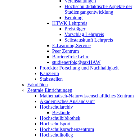
Veranstaltungen
Hochschuldidaktische Aspekte der
Studiengangentwicklung
Beratung
HTWK Lehrpreis
Preisträger
Vorschlag Lehrpreis
Selbstauskunft Lehrpreis
E-Learning-Service
Peer Zentrum
Barrierefreie Lehre
studienerfolg@saxHAW
Prorektor Forschung und Nachhaltigkeit
Kanzlerin
Stabsstellen
Fakultäten
Zentrale Einrichtungen
Mathematisch-Naturwissenschaftliches Zentrum
Akademisches Auslandsamt
Hochschularchiv
Bestände
Hochschulbibliothek
Hochschulsport
Hochschulsprachenzentrum
Hochschulkolleg