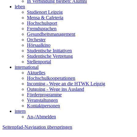
In Verbindung bleiben: Alumni
leben
Studienort Leipzig
Mensa & Cafeteria
Hochschulsport
Fremdsprachen
Gesundheitsmanagement
Orchester
Hörsaalkino
Studentische Initiativen
Studentische Vertretung
Stellenportal
international
Aktuelles
Hochschulkooperationen
Incoming - Wege an die HTWK Leipzig
Outgoing - Wege ins Ausland
Förderprogramme
Veranstaltungen
Kontaktpersonen
intern
An-/Abmelden
Seitenpfad-Navigation überspringen