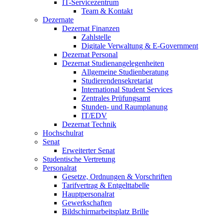
IT-Servicezentrum
Team & Kontakt
Dezernate
Dezernat Finanzen
Zahlstelle
Digitale Verwaltung & E-Government
Dezernat Personal
Dezernat Studienangelegenheiten
Allgemeine Studienberatung
Studierendensekretariat
International Student Services
Zentrales Prüfungsamt
Stunden- und Raumplanung
IT/EDV
Dezernat Technik
Hochschulrat
Senat
Erweiterter Senat
Studentische Vertretung
Personalrat
Gesetze, Ordnungen & Vorschriften
Tarifvertrag & Entgelttabelle
Hauptpersonalrat
Gewerkschaften
Bildschirmarbeitsplatz Brille