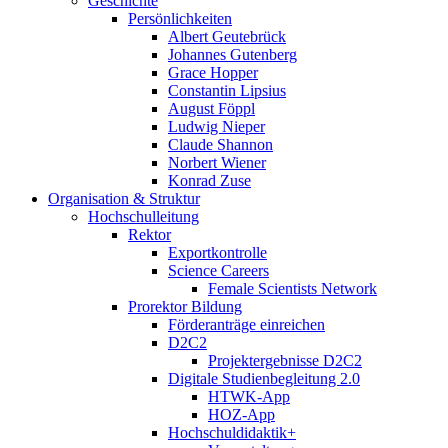
Geschichte
Persönlichkeiten
Albert Geutebrück
Johannes Gutenberg
Grace Hopper
Constantin Lipsius
August Föppl
Ludwig Nieper
Claude Shannon
Norbert Wiener
Konrad Zuse
Organisation & Struktur
Hochschulleitung
Rektor
Exportkontrolle
Science Careers
Female Scientists Network
Prorektor Bildung
Förderanträge einreichen
D2C2
Projektergebnisse D2C2
Digitale Studienbegleitung 2.0
HTWK-App
HOZ-App
Hochschuldidaktik+