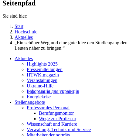
Seitenpfad
Sie sind hier:
Start
Hochschule
Aktuelles
„Ein schöner Weg und eine gute Idee den Studiengang den
Leuten näher zu bringen.“
Aktuelles
Highlights 2025
Pressemitteilungen
HTWK.magazin
Veranstaltungen
Ukraine-Hilfe
Інформація для українців
Energiekrise
Stellenangebote
Professorales Personal
Berufungsmonitor
Wege zur Professur
Wissenschaft und Karriere
Verwaltung, Technik und Service
Mitarbeitendenporträts