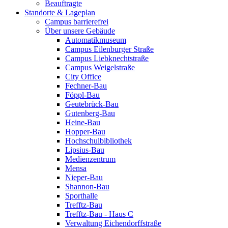
Beauftragte
Standorte & Lageplan
Campus barrierefrei
Über unsere Gebäude
Automatikmuseum
Campus Eilenburger Straße
Campus Liebknechtstraße
Campus Weigelstraße
City Office
Fechner-Bau
Föppl-Bau
Geutebrück-Bau
Gutenberg-Bau
Heine-Bau
Hopper-Bau
Hochschulbibliothek
Lipsius-Bau
Medienzentrum
Mensa
Nieper-Bau
Shannon-Bau
Sporthalle
Trefftz-Bau
Trefftz-Bau - Haus C
Verwaltung Eichendorffstraße