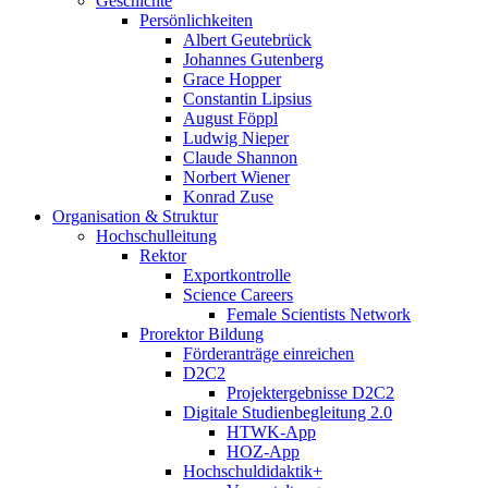
Geschichte
Persönlichkeiten
Albert Geutebrück
Johannes Gutenberg
Grace Hopper
Constantin Lipsius
August Föppl
Ludwig Nieper
Claude Shannon
Norbert Wiener
Konrad Zuse
Organisation & Struktur
Hochschulleitung
Rektor
Exportkontrolle
Science Careers
Female Scientists Network
Prorektor Bildung
Förderanträge einreichen
D2C2
Projektergebnisse D2C2
Digitale Studienbegleitung 2.0
HTWK-App
HOZ-App
Hochschuldidaktik+