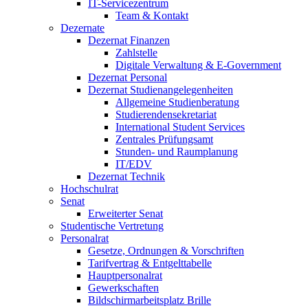
IT-Servicezentrum
Team & Kontakt
Dezernate
Dezernat Finanzen
Zahlstelle
Digitale Verwaltung & E-Government
Dezernat Personal
Dezernat Studienangelegenheiten
Allgemeine Studienberatung
Studierendensekretariat
International Student Services
Zentrales Prüfungsamt
Stunden- und Raumplanung
IT/EDV
Dezernat Technik
Hochschulrat
Senat
Erweiterter Senat
Studentische Vertretung
Personalrat
Gesetze, Ordnungen & Vorschriften
Tarifvertrag & Entgelttabelle
Hauptpersonalrat
Gewerkschaften
Bildschirmarbeitsplatz Brille