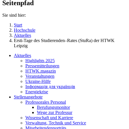
Seitenpfad
Sie sind hier:
Start
Hochschule
Aktuelles
Ersti-Tage des Studierenden–Rates (StuRa) der HTWK
Leipzig
Aktuelles
Highlights 2025
Pressemitteilungen
HTWK.magazin
Veranstaltungen
Ukraine-Hilfe
Інформація для українців
Energiekrise
Stellenangebote
Professorales Personal
Berufungsmonitor
Wege zur Professur
Wissenschaft und Karriere
Verwaltung, Technik und Service
Mitarbeitendenporträts