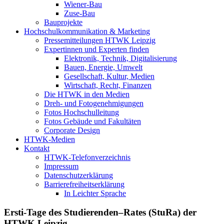
Wiener-Bau
Zuse-Bau
Bauprojekte
Hochschulkommunikation & Marketing
Pressemitteilungen HTWK Leipzig
Expertinnen und Experten finden
Elektronik, Technik, Digitalisierung
Bauen, Energie, Umwelt
Gesellschaft, Kultur, Medien
Wirtschaft, Recht, Finanzen
Die HTWK in den Medien
Dreh- und Fotogenehmigungen
Fotos Hochschulleitung
Fotos Gebäude und Fakultäten
Corporate Design
HTWK-Medien
Kontakt
HTWK-Telefonverzeichnis
Impressum
Datenschutzerklärung
Barrierefreiheitserklärung
In Leichter Sprache
Ersti-Tage des Studierenden–Rates (StuRa) der
HTWK Leipzig