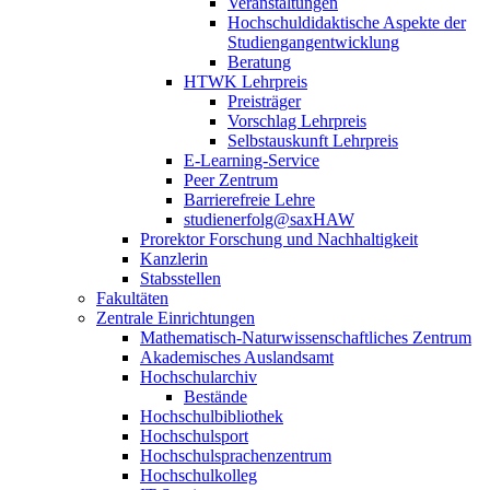
Veranstaltungen
Hochschuldidaktische Aspekte der
Studiengangentwicklung
Beratung
HTWK Lehrpreis
Preisträger
Vorschlag Lehrpreis
Selbstauskunft Lehrpreis
E-Learning-Service
Peer Zentrum
Barrierefreie Lehre
studienerfolg@saxHAW
Prorektor Forschung und Nachhaltigkeit
Kanzlerin
Stabsstellen
Fakultäten
Zentrale Einrichtungen
Mathematisch-Naturwissenschaftliches Zentrum
Akademisches Auslandsamt
Hochschularchiv
Bestände
Hochschulbibliothek
Hochschulsport
Hochschulsprachenzentrum
Hochschulkolleg