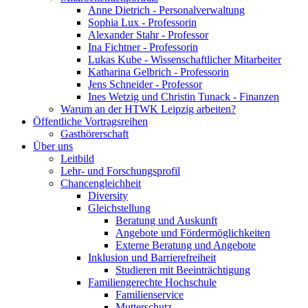
Anne Dietrich - Personalverwaltung
Sophia Lux - Professorin
Alexander Stahr - Professor
Ina Fichtner - Professorin
Lukas Kube - Wissenschaftlicher Mitarbeiter
Katharina Gelbrich - Professorin
Jens Schneider - Professor
Ines Wetzig und Christin Tunack - Finanzen
Warum an der HTWK Leipzig arbeiten?
Öffentliche Vortragsreihen
Gasthörerschaft
Über uns
Leitbild
Lehr- und Forschungsprofil
Chancengleichheit
Diversity
Gleichstellung
Beratung und Auskunft
Angebote und Fördermöglichkeiten
Externe Beratung und Angebote
Inklusion und Barrierefreiheit
Studieren mit Beeinträchtigung
Familiengerechte Hochschule
Familienservice
Mutterschutz