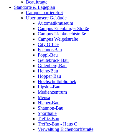
Beauftragte
Standorte & Lageplan
Campus barrierefrei
Über unsere Gebäude
Automatikmuseum
Campus Eilenburger Straße
Campus Liebknechtstraße
Campus Weigelstraße
City Office
Fechner-Bau
Föppl-Bau
Geutebrück-Bau
Gutenberg-Bau
Heine-Bau
Hopper-Bau
Hochschulbibliothek
Lipsius-Bau
Medienzentrum
Mensa
Nieper-Bau
Shannon-Bau
Sporthalle
Trefftz-Bau
Trefftz-Bau - Haus C
Verwaltung Eichendorffstraße