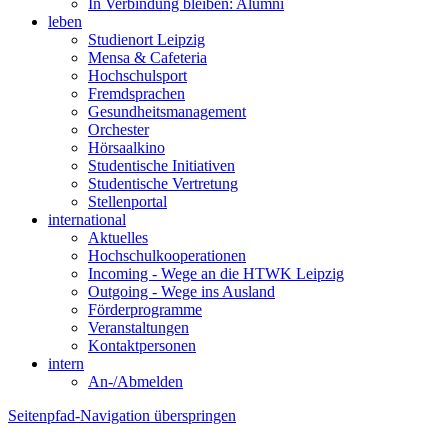
In Verbindung bleiben: Alumni
leben
Studienort Leipzig
Mensa & Cafeteria
Hochschulsport
Fremdsprachen
Gesundheitsmanagement
Orchester
Hörsaalkino
Studentische Initiativen
Studentische Vertretung
Stellenportal
international
Aktuelles
Hochschulkooperationen
Incoming - Wege an die HTWK Leipzig
Outgoing - Wege ins Ausland
Förderprogramme
Veranstaltungen
Kontaktpersonen
intern
An-/Abmelden
Seitenpfad-Navigation überspringen