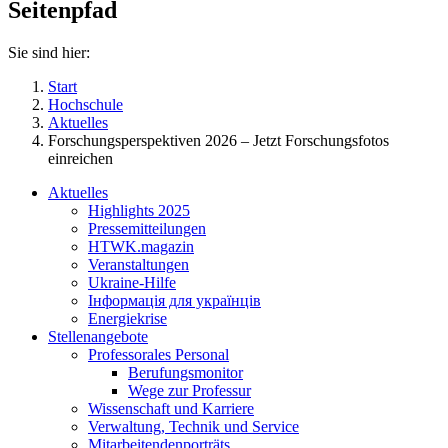
Seitenpfad
Sie sind hier:
Start
Hochschule
Aktuelles
Forschungsperspektiven 2026 – Jetzt Forschungsfotos
einreichen
Aktuelles
Highlights 2025
Pressemitteilungen
HTWK.magazin
Veranstaltungen
Ukraine-Hilfe
Інформація для українців
Energiekrise
Stellenangebote
Professorales Personal
Berufungsmonitor
Wege zur Professur
Wissenschaft und Karriere
Verwaltung, Technik und Service
Mitarbeitendenporträts