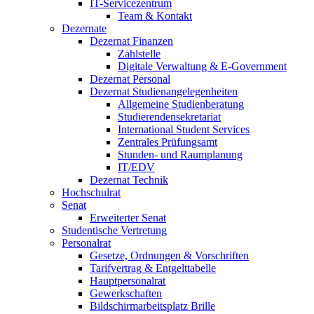
IT-Servicezentrum
Team & Kontakt
Dezernate
Dezernat Finanzen
Zahlstelle
Digitale Verwaltung & E-Government
Dezernat Personal
Dezernat Studienangelegenheiten
Allgemeine Studienberatung
Studierendensekretariat
International Student Services
Zentrales Prüfungsamt
Stunden- und Raumplanung
IT/EDV
Dezernat Technik
Hochschulrat
Senat
Erweiterter Senat
Studentische Vertretung
Personalrat
Gesetze, Ordnungen & Vorschriften
Tarifvertrag & Entgelttabelle
Hauptpersonalrat
Gewerkschaften
Bildschirmarbeitsplatz Brille