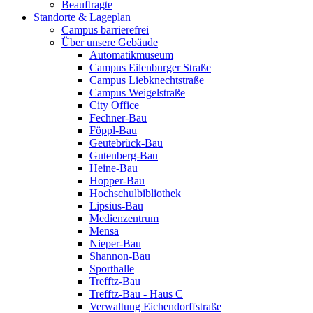
Beauftragte
Standorte & Lageplan
Campus barrierefrei
Über unsere Gebäude
Automatikmuseum
Campus Eilenburger Straße
Campus Liebknechtstraße
Campus Weigelstraße
City Office
Fechner-Bau
Föppl-Bau
Geutebrück-Bau
Gutenberg-Bau
Heine-Bau
Hopper-Bau
Hochschulbibliothek
Lipsius-Bau
Medienzentrum
Mensa
Nieper-Bau
Shannon-Bau
Sporthalle
Trefftz-Bau
Trefftz-Bau - Haus C
Verwaltung Eichendorffstraße