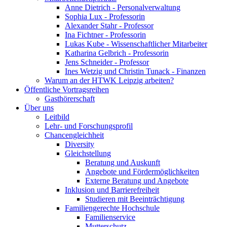
Anne Dietrich - Personalverwaltung
Sophia Lux - Professorin
Alexander Stahr - Professor
Ina Fichtner - Professorin
Lukas Kube - Wissenschaftlicher Mitarbeiter
Katharina Gelbrich - Professorin
Jens Schneider - Professor
Ines Wetzig und Christin Tunack - Finanzen
Warum an der HTWK Leipzig arbeiten?
Öffentliche Vortragsreihen
Gasthörerschaft
Über uns
Leitbild
Lehr- und Forschungsprofil
Chancengleichheit
Diversity
Gleichstellung
Beratung und Auskunft
Angebote und Fördermöglichkeiten
Externe Beratung und Angebote
Inklusion und Barrierefreiheit
Studieren mit Beeinträchtigung
Familiengerechte Hochschule
Familienservice
Mutterschutz