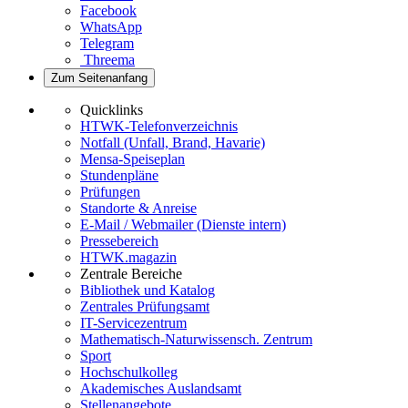
Facebook
WhatsApp
Telegram
Threema
Zum Seitenanfang
Quicklinks
HTWK-Telefonverzeichnis
Notfall (Unfall, Brand, Havarie)
Mensa-Speiseplan
Stundenpläne
Prüfungen
Standorte & Anreise
E-Mail / Webmailer (Dienste intern)
Pressebereich
HTWK.magazin
Zentrale Bereiche
Bibliothek und Katalog
Zentrales Prüfungsamt
IT-Servicezentrum
Mathematisch-Naturwissensch. Zentrum
Sport
Hochschulkolleg
Akademisches Auslandsamt
Stellenangebote