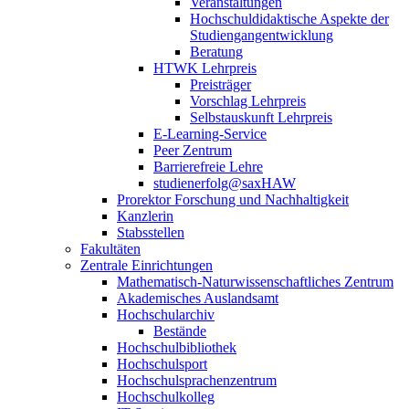
Veranstaltungen
Hochschuldidaktische Aspekte der
Studiengangentwicklung
Beratung
HTWK Lehrpreis
Preisträger
Vorschlag Lehrpreis
Selbstauskunft Lehrpreis
E-Learning-Service
Peer Zentrum
Barrierefreie Lehre
studienerfolg@saxHAW
Prorektor Forschung und Nachhaltigkeit
Kanzlerin
Stabsstellen
Fakultäten
Zentrale Einrichtungen
Mathematisch-Naturwissenschaftliches Zentrum
Akademisches Auslandsamt
Hochschularchiv
Bestände
Hochschulbibliothek
Hochschulsport
Hochschulsprachenzentrum
Hochschulkolleg