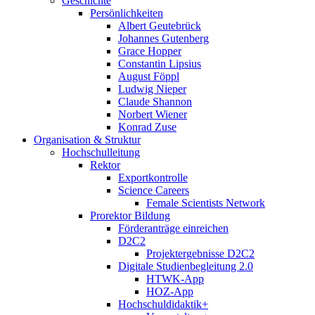
Geschichte
Persönlichkeiten
Albert Geutebrück
Johannes Gutenberg
Grace Hopper
Constantin Lipsius
August Föppl
Ludwig Nieper
Claude Shannon
Norbert Wiener
Konrad Zuse
Organisation & Struktur
Hochschulleitung
Rektor
Exportkontrolle
Science Careers
Female Scientists Network
Prorektor Bildung
Förderanträge einreichen
D2C2
Projektergebnisse D2C2
Digitale Studienbegleitung 2.0
HTWK-App
HOZ-App
Hochschuldidaktik+