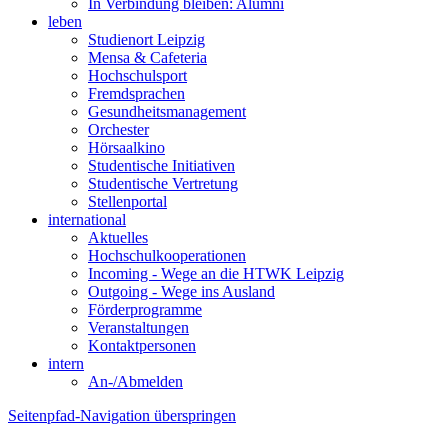
In Verbindung bleiben: Alumni
leben
Studienort Leipzig
Mensa & Cafeteria
Hochschulsport
Fremdsprachen
Gesundheitsmanagement
Orchester
Hörsaalkino
Studentische Initiativen
Studentische Vertretung
Stellenportal
international
Aktuelles
Hochschulkooperationen
Incoming - Wege an die HTWK Leipzig
Outgoing - Wege ins Ausland
Förderprogramme
Veranstaltungen
Kontaktpersonen
intern
An-/Abmelden
Seitenpfad-Navigation überspringen