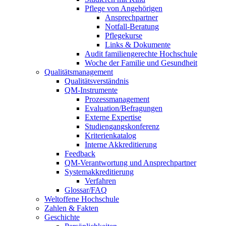
Pflege von Angehörigen
Ansprechpartner
Notfall-Beratung
Pflegekurse
Links & Dokumente
Audit familiengerechte Hochschule
Woche der Familie und Gesundheit
Qualitätsmanagement
Qualitätsverständnis
QM-Instrumente
Prozessmanagement
Evaluation/Befragungen
Externe Expertise
Studiengangskonferenz
Kriterienkatalog
Interne Akkreditierung
Feedback
QM-Verantwortung und Ansprechpartner
Systemakkreditierung
Verfahren
Glossar/FAQ
Weltoffene Hochschule
Zahlen & Fakten
Geschichte