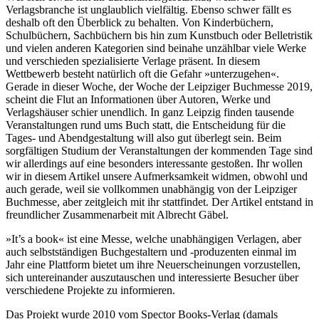
Verlagsbranche ist unglaublich vielfältig. Ebenso schwer fällt es
deshalb oft den Überblick zu behalten. Von Kinderbüchern,
Schulbüchern, Sachbüchern bis hin zum Kunstbuch oder Belletristik
und vielen anderen Kategorien sind beinahe unzählbar viele Werke
und verschieden spezialisierte Verlage präsent. In diesem
Wettbewerb besteht natürlich oft die Gefahr »unterzugehen
«
.
Gerade in dieser Woche, der Woche der Leipziger Buchmesse 2019,
scheint die Flut an Informationen über Autoren, Werke und
Verlagshäuser schier unendlich. In ganz Leipzig finden tausende
Veranstaltungen rund ums Buch statt, die Entscheidung für die
Tages- und Abendgestaltung will also gut überlegt sein. Beim
sorgfältigen Studium der Veranstaltungen der kommenden Tage sind
wir allerdings auf eine besonders interessante gestoßen. Ihr wollen
wir in diesem Artikel unsere Aufmerksamkeit widmen, obwohl und
auch gerade, weil sie vollkommen unabhängig von der Leipziger
Buchmesse, aber zeitgleich mit ihr stattfindet. Der Artikel entstand in
freundlicher Zusammenarbeit mit Albrecht Gäbel.
»It’s a book
«
ist eine Messe, welche unabhängigen Verlagen, aber
auch selbstständigen Buchgestaltern und -produzenten einmal im
Jahr eine Plattform bietet um ihre Neuerscheinungen vorzustellen,
sich untereinander auszutauschen und interessierte Besucher über
verschiedene Projekte zu informieren.
Das Projekt wurde 2010 vom Spector Books-Verlag (damals