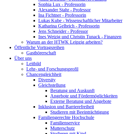
Sophia Lux - Professorin
Alexander Stahr - Professor
Ina Fichtner - Professorin
Lukas Kube - Wissenschaftlicher Mitarbeiter
Katharina Gelbrich - Professorin
Jens Schneider - Professor
Ines Wetzig und Christin Tunack - Finanzen
Warum an der HTWK Leipzig arbeiten?
Öffentliche Vortragsreihen
Gasthörerschaft
Über uns
Leitbild
Lehr- und Forschungsprofil
Chancengleichheit
Diversity
Gleichstellung
Beratung und Auskunft
Angebote und Fördermöglichkeiten
Externe Beratung und Angebote
Inklusion und Barrierefreiheit
Studieren mit Beeinträchtigung
Familiengerechte Hochschule
Familienservice
Mutterschutz
Studieren mit Kind