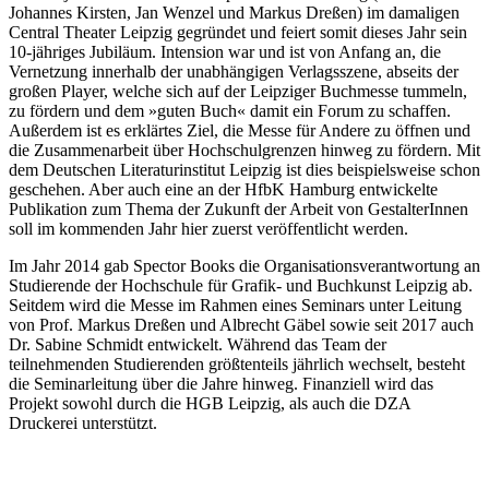
Johannes Kirsten, Jan Wenzel und Markus Dreßen) im damaligen
Central Theater Leipzig gegründet und feiert somit dieses Jahr sein
10-jähriges Jubiläum. Intension war und ist von Anfang an, die
Vernetzung innerhalb der unabhängigen Verlagsszene, abseits der
großen Player, welche sich auf der Leipziger Buchmesse tummeln,
zu fördern und dem »guten Buch
«
damit ein Forum zu schaffen.
Außerdem ist es erklärtes Ziel, die Messe für Andere zu öffnen und
die Zusammenarbeit über Hochschulgrenzen hinweg zu fördern. Mit
dem Deutschen Literaturinstitut Leipzig ist dies beispielsweise schon
geschehen. Aber auch eine an der HfbK Hamburg entwickelte
Publikation zum Thema der Zukunft der Arbeit von GestalterInnen
soll im kommenden Jahr hier zuerst veröffentlicht werden.
Im Jahr 2014 gab Spector Books die Organisationsverantwortung an
Studierende der Hochschule für Grafik- und Buchkunst Leipzig ab.
Seitdem wird die Messe im Rahmen eines Seminars unter Leitung
von Prof. Markus Dreßen und Albrecht Gäbel sowie seit 2017 auch
Dr. Sabine Schmidt entwickelt. Während das Team der
teilnehmenden Studierenden größtenteils jährlich wechselt, besteht
die Seminarleitung über die Jahre hinweg. Finanziell wird das
Projekt sowohl durch die HGB Leipzig, als auch die DZA
Druckerei unterstützt.