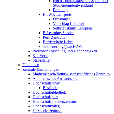
Hochschuldidaktische Aspekte der
Studiengangentwicklung
Beratung
HTWK Lehrpreis
Preisträger
Vorschlag Lehrpreis
Selbstauskunft Lehrpreis
E-Learning-Service
Peer Zentrum
Barrierefreie Lehre
studienerfolg@saxHAW
Prorektor Forschung und Nachhaltigkeit
Kanzlerin
Stabsstellen
Fakultäten
Zentrale Einrichtungen
Mathematisch-Naturwissenschaftliches Zentrum
Akademisches Auslandsamt
Hochschularchiv
Bestände
Hochschulbibliothek
Hochschulsport
Hochschulsprachenzentrum
Hochschulkolleg
IT-Servicezentrum