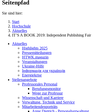
Seitenpfad
Sie sind hier:
Start
Hochschule
Aktuelles
IT’S A BOOK 2019: Independent Publishing Fair
Aktuelles
Highlights 2025
Pressemitteilungen
HTWK.magazin
Veranstaltungen
Ukraine-Hilfe
Інформація для українців
Energiekrise
Stellenangebote
Professorales Personal
Berufungsmonitor
Wege zur Professur
Wissenschaft und Karriere
Verwaltung, Technik und Service
Mitarbeitendenporträts
Anne Dietrich - Personalverwaltung