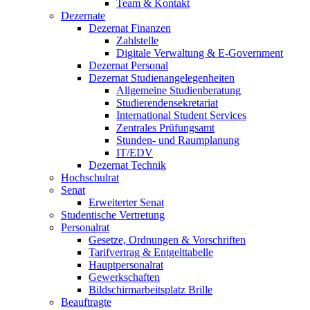
Team & Kontakt
Dezernate
Dezernat Finanzen
Zahlstelle
Digitale Verwaltung & E-Government
Dezernat Personal
Dezernat Studienangelegenheiten
Allgemeine Studienberatung
Studierendensekretariat
International Student Services
Zentrales Prüfungsamt
Stunden- und Raumplanung
IT/EDV
Dezernat Technik
Hochschulrat
Senat
Erweiterter Senat
Studentische Vertretung
Personalrat
Gesetze, Ordnungen & Vorschriften
Tarifvertrag & Entgelttabelle
Hauptpersonalrat
Gewerkschaften
Bildschirmarbeitsplatz Brille
Beauftragte