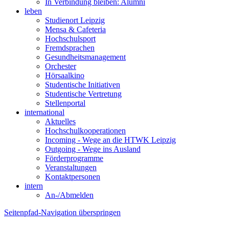
In Verbindung bleiben: Alumni
leben
Studienort Leipzig
Mensa & Cafeteria
Hochschulsport
Fremdsprachen
Gesundheitsmanagement
Orchester
Hörsaalkino
Studentische Initiativen
Studentische Vertretung
Stellenportal
international
Aktuelles
Hochschulkooperationen
Incoming - Wege an die HTWK Leipzig
Outgoing - Wege ins Ausland
Förderprogramme
Veranstaltungen
Kontaktpersonen
intern
An-/Abmelden
Seitenpfad-Navigation überspringen