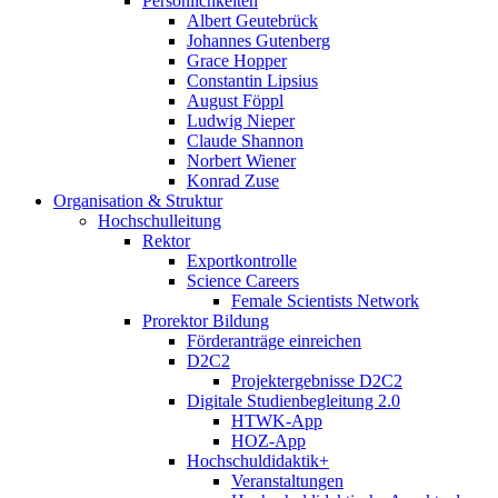
Persönlichkeiten
Albert Geutebrück
Johannes Gutenberg
Grace Hopper
Constantin Lipsius
August Föppl
Ludwig Nieper
Claude Shannon
Norbert Wiener
Konrad Zuse
Organisation & Struktur
Hochschulleitung
Rektor
Exportkontrolle
Science Careers
Female Scientists Network
Prorektor Bildung
Förderanträge einreichen
D2C2
Projektergebnisse D2C2
Digitale Studienbegleitung 2.0
HTWK-App
HOZ-App
Hochschuldidaktik+
Veranstaltungen