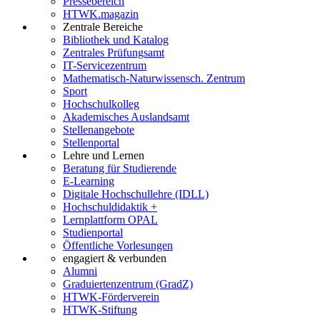
Pressebereich
HTWK.magazin
Zentrale Bereiche
Bibliothek und Katalog
Zentrales Prüfungsamt
IT-Servicezentrum
Mathematisch-Naturwissensch. Zentrum
Sport
Hochschulkolleg
Akademisches Auslandsamt
Stellenangebote
Stellenportal
Lehre und Lernen
Beratung für Studierende
E-Learning
Digitale Hochschullehre (IDLL)
Hochschuldidaktik +
Lernplattform OPAL
Studienportal
Öffentliche Vorlesungen
engagiert & verbunden
Alumni
Graduiertenzentrum (GradZ)
HTWK-Förderverein
HTWK-Stiftung