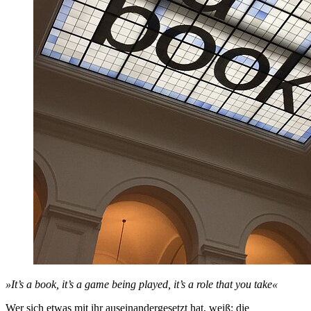
»It’s a book, it’s a game being played, it’s a role that you take
«
Wer sich etwas mit ihr auseinandergesetzt hat, weiß: die