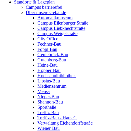
Standorte & Lageplan
Campus barrierefrei
Über unsere Gebäude
Automatikmuseum
Campus Eilenburger Straße
Campus Liebknechtstraße
Campus Weigelstraße
City Office
Fechner-Bau
Föppl-Bau
Geutebrück-Bau
Gutenberg-Bau
Heine-Bau
Hopper-Bau
Hochschulbibliothek
Lipsius-Bau
Medienzentrum
Mensa
Nieper-Bau
Shannon-Bau
Sporthalle
Trefftz-Bau
Trefftz-Bau - Haus C
Verwaltung Eichendorffstraße
Wiener-Bau