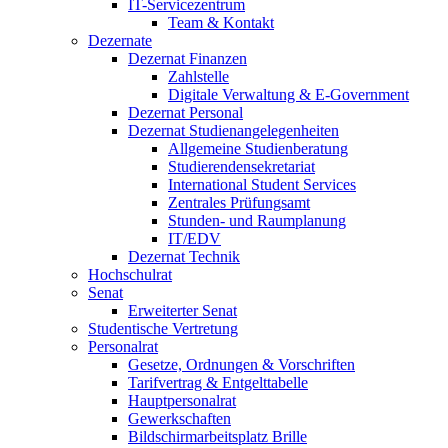
IT-Servicezentrum
Team & Kontakt
Dezernate
Dezernat Finanzen
Zahlstelle
Digitale Verwaltung & E-Government
Dezernat Personal
Dezernat Studienangelegenheiten
Allgemeine Studienberatung
Studierendensekretariat
International Student Services
Zentrales Prüfungsamt
Stunden- und Raumplanung
IT/EDV
Dezernat Technik
Hochschulrat
Senat
Erweiterter Senat
Studentische Vertretung
Personalrat
Gesetze, Ordnungen & Vorschriften
Tarifvertrag & Entgelttabelle
Hauptpersonalrat
Gewerkschaften
Bildschirmarbeitsplatz Brille