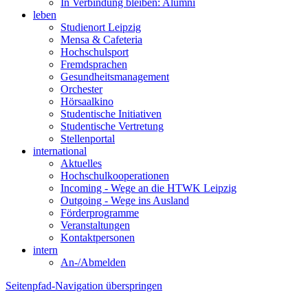
In Verbindung bleiben: Alumni
leben
Studienort Leipzig
Mensa & Cafeteria
Hochschulsport
Fremdsprachen
Gesundheitsmanagement
Orchester
Hörsaalkino
Studentische Initiativen
Studentische Vertretung
Stellenportal
international
Aktuelles
Hochschulkooperationen
Incoming - Wege an die HTWK Leipzig
Outgoing - Wege ins Ausland
Förderprogramme
Veranstaltungen
Kontaktpersonen
intern
An-/Abmelden
Seitenpfad-Navigation überspringen