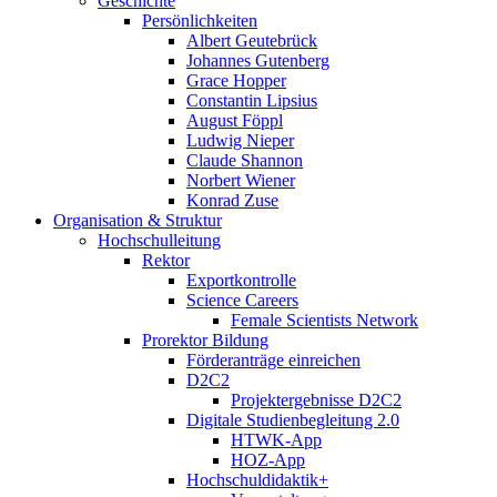
Geschichte
Persönlichkeiten
Albert Geutebrück
Johannes Gutenberg
Grace Hopper
Constantin Lipsius
August Föppl
Ludwig Nieper
Claude Shannon
Norbert Wiener
Konrad Zuse
Organisation & Struktur
Hochschulleitung
Rektor
Exportkontrolle
Science Careers
Female Scientists Network
Prorektor Bildung
Förderanträge einreichen
D2C2
Projektergebnisse D2C2
Digitale Studienbegleitung 2.0
HTWK-App
HOZ-App
Hochschuldidaktik+