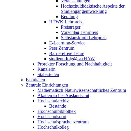
Veranstaltungen
Hochschuldidaktische Aspekte der
Studiengangentwicklung
Beratung
HTWK Lehrpreis
Preisträger
Vorschlag Lehrpreis
Selbstauskunft Lehrpreis
E-Learning-Service
Peer Zentrum
Barrierefreie Lehre
studienerfolg@saxHAW
Prorektor Forschung und Nachhaltigkeit
Kanzlerin
Stabsstellen
Fakultäten
Zentrale Einrichtungen
Mathematisch-Naturwissenschaftliches Zentrum
Akademisches Auslandsamt
Hochschularchiv
Bestände
Hochschulbibliothek
Hochschulsport
Hochschulsprachenzentrum
Hochschulkolleg