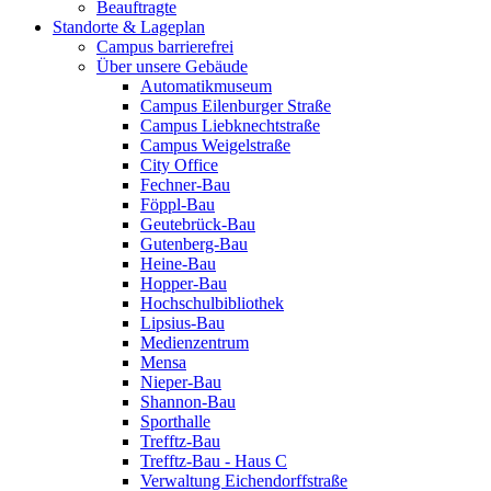
Beauftragte
Standorte & Lageplan
Campus barrierefrei
Über unsere Gebäude
Automatikmuseum
Campus Eilenburger Straße
Campus Liebknechtstraße
Campus Weigelstraße
City Office
Fechner-Bau
Föppl-Bau
Geutebrück-Bau
Gutenberg-Bau
Heine-Bau
Hopper-Bau
Hochschulbibliothek
Lipsius-Bau
Medienzentrum
Mensa
Nieper-Bau
Shannon-Bau
Sporthalle
Trefftz-Bau
Trefftz-Bau - Haus C
Verwaltung Eichendorffstraße