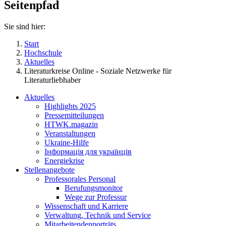
Seitenpfad
Sie sind hier:
Start
Hochschule
Aktuelles
Literaturkreise Online - Soziale Netzwerke für
Literaturliebhaber
Aktuelles
Highlights 2025
Pressemitteilungen
HTWK.magazin
Veranstaltungen
Ukraine-Hilfe
Інформація для українців
Energiekrise
Stellenangebote
Professorales Personal
Berufungsmonitor
Wege zur Professur
Wissenschaft und Karriere
Verwaltung, Technik und Service
Mitarbeitendenporträts