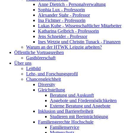
Anne Dietrich - Personalverwaltung
Sophia Lux - Professorin
Alexander Stahr - Professor
Ina Fichtner - Professorin
Lukas Kube - Wissenschaftlicher Mitarbeiter
Katharina Gelbrich - Professorin
Jens Schneider - Professor
Ines Wetzig und Christin Tunack - Finanzen
Warum an der HTWK Leipzig arbeiten?
Öffentliche Vortragsreihen
Gasthörerschaft
Über uns
Leitbild
Lehr- und Forschungsprofil
Chancengleichheit
Diversity
Gleichstellung
Beratung und Auskunft
Angebote und Fördermöglichkeiten
Externe Beratung und Angebote
Inklusion und Barrierefreiheit
Studieren mit Beeinträchtigung
Familiengerechte Hochschule
Familienservice
Mutterschutz