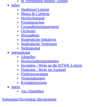
In Verbindung bleiben: Alumni
leben
Studienort Leipzig
Mensa & Cafeteria
Hochschulsport
Fremdsprachen
Gesundheitsmanagement
Orchester
Hörsaalkino
Studentische Initiativen
Studentische Vertretung
Stellenportal
international
Aktuelles
Hochschulkooperationen
Incoming - Wege an die HTWK Leipzig
Outgoing - Wege ins Ausland
Förderprogramme
Veranstaltungen
Kontaktpersonen
intern
An-/Abmelden
Seitenpfad-Navigation überspringen