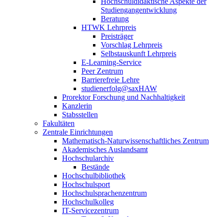
Hochschuldidaktische Aspekte der
Studiengangentwicklung
Beratung
HTWK Lehrpreis
Preisträger
Vorschlag Lehrpreis
Selbstauskunft Lehrpreis
E-Learning-Service
Peer Zentrum
Barrierefreie Lehre
studienerfolg@saxHAW
Prorektor Forschung und Nachhaltigkeit
Kanzlerin
Stabsstellen
Fakultäten
Zentrale Einrichtungen
Mathematisch-Naturwissenschaftliches Zentrum
Akademisches Auslandsamt
Hochschularchiv
Bestände
Hochschulbibliothek
Hochschulsport
Hochschulsprachenzentrum
Hochschulkolleg
IT-Servicezentrum