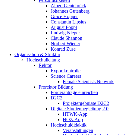
Persönlichkeiten
Albert Geutebrück
Johannes Gutenberg
Grace Hopper
Constantin Lipsius
August Föppl
Ludwig Nieper
Claude Shannon
Norbert Wiener
Konrad Zuse
Organisation & Struktur
Hochschulleitung
Rektor
Exportkontrolle
Science Careers
Female Scientists Network
Prorektor Bildung
Förderanträge einreichen
D2C2
Projektergebnisse D2C2
Digitale Studienbegleitung 2.0
HTWK-App
HOZ-App
Hochschuldidaktik+
Veranstaltungen