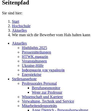
Seitenpfad
Sie sind hier:
Start
Hochschule
Aktuelles
Wie man sich die Bewerber vom Hals halten kann
Aktuelles
Highlights 2025
Pressemitteilungen
HTWK.magazin
Veranstaltungen
Ukraine-Hilfe
Інформація для українців
Energiekrise
Stellenangebote
Professorales Personal
Berufungsmonitor
Wege zur Professur
Wissenschaft und Karriere
Verwaltung, Technik und Service
Mitarbeitendenporträts
Anne Dietrich - Personalverwaltung