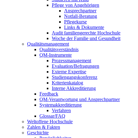
Pflege von Angehörigen
Ansprechpartner
Notfall-Beratung
Pflegekurse
Links & Dokumente
Audit familiengerechte Hochschule
Woche der Familie und Gesundheit
Qualitätsmanagement
Qualitätsverständnis
QM-Instrumente
Prozessmanagement
Evaluation/Befragungen
Externe Expertise
Studiengangskonferenz
Kriterienkatalog
Interne Akkreditierung
Feedback
QM-Verantwortung und Ansprechpartner
Systemakkreditierung
Verfahren
Glossar/FAQ
Weltoffene Hochschule
Zahlen & Fakten
Geschichte