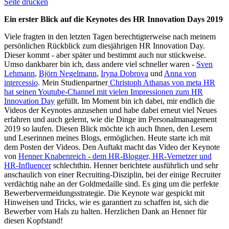
Seite drucken
Ein erster Blick auf die Keynotes des HR Innovation Days 2019
Viele fragten in den letzten Tagen berechtigterweise nach meinem
persönlichen Rückblick zum diesjährigen HR Innovation Day.
Dieser kommt - aber später und bestimmt auch nur stückweise.
Umso dankbarer bin ich, dass andere viel schneller waren -
Sven
Lehmann
,
Björn Negelmann
,
Iryna Dobrova
und
Anna von
intercessio
. Mein Studienpartner
Christoph Athanas von meta HR
hat seinen Youtube-Channel mit vielen Impressionen zum HR
Innovation Day
gefüllt. Im Moment bin ich dabei, mir endlich die
Videos der Keynotes anzusehen und habe dabei erneut viel Neues
erfahren und auch gelernt, wie die Dinge im Personalmanagement
2019 so laufen. Diesen Blick möchte ich auch Ihnen, den Lesern
und Leserinnen meines Blogs, ermöglichen. Heute starte ich mit
dem Posten der Videos. Den Auftakt macht das Video der Keynote
von
Henner Knabenreich - dem HR-Blogger, HR-Vernetzer und
HR-Influencer
schlechthin. Henner berichtete ausführlich und sehr
anschaulich von einer Recruiting-Disziplin, bei der einige Recruiter
verdächtig nahe an der Goldmedaille sind. Es ging um die perfekte
Bewerbervermeidungsstrategie. Die Keynote war gespickt mit
Hinweisen und Tricks, wie es garantiert zu schaffen ist, sich die
Bewerber vom Hals zu halten. Herzlichen Dank an Henner für
diesen Kopfstand!