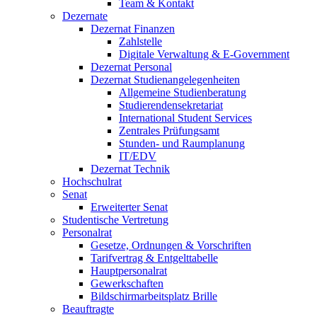
Team & Kontakt
Dezernate
Dezernat Finanzen
Zahlstelle
Digitale Verwaltung & E-Government
Dezernat Personal
Dezernat Studienangelegenheiten
Allgemeine Studienberatung
Studierendensekretariat
International Student Services
Zentrales Prüfungsamt
Stunden- und Raumplanung
IT/EDV
Dezernat Technik
Hochschulrat
Senat
Erweiterter Senat
Studentische Vertretung
Personalrat
Gesetze, Ordnungen & Vorschriften
Tarifvertrag & Entgelttabelle
Hauptpersonalrat
Gewerkschaften
Bildschirmarbeitsplatz Brille
Beauftragte