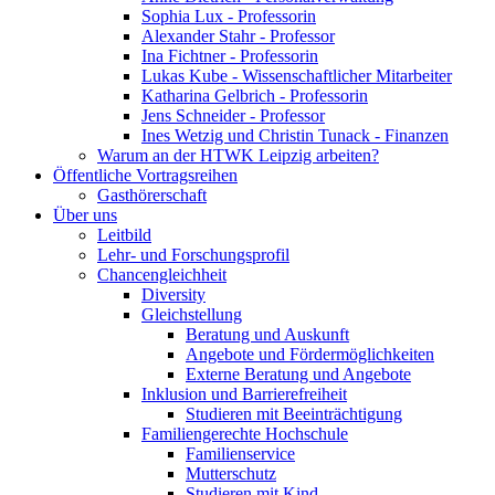
Sophia Lux - Professorin
Alexander Stahr - Professor
Ina Fichtner - Professorin
Lukas Kube - Wissenschaftlicher Mitarbeiter
Katharina Gelbrich - Professorin
Jens Schneider - Professor
Ines Wetzig und Christin Tunack - Finanzen
Warum an der HTWK Leipzig arbeiten?
Öffentliche Vortragsreihen
Gasthörerschaft
Über uns
Leitbild
Lehr- und Forschungsprofil
Chancengleichheit
Diversity
Gleichstellung
Beratung und Auskunft
Angebote und Fördermöglichkeiten
Externe Beratung und Angebote
Inklusion und Barrierefreiheit
Studieren mit Beeinträchtigung
Familiengerechte Hochschule
Familienservice
Mutterschutz
Studieren mit Kind