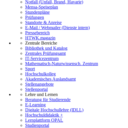
Notfall (Unfall, Brand, Havarie)
Mensa-Speiseplan
Stundenpläne
Prüfungen
Standorte & Anreise
E-Mail / Webmailer (Dienste intern)
Pressebereich
HTWK.magazin
Zentrale Bereiche
Bibliothek und Katalog
Zentrales Prüfungsamt
IT-Servicezentrum
Mathematisch-Naturwissensch. Zentrum
Sport
Hochschulkolleg
Akademisches Auslandsamt
Stellenangebote
Stellenportal
Lehre und Lernen
Beratung für Studierende
E-Learning
Digitale Hochschullehre (IDLL)
Hochschuldidaktik +
Lernplattform OPAL
Studienportal