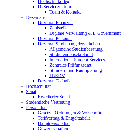
Hochschulkolleg
IT-Servicezentrum
Team & Kontakt
Dezernate
Dezernat Finanzen
Zahlstelle
Digitale Verwaltung & E-Government
Dezernat Personal
Dezernat Studienangelegenheiten
Allgemeine Studienberatung
Studierendensekretariat
International Student Services
Zentrales Prüfungsamt
Stunden- und Raumplanung
IT/EDV
Dezernat Technik
Hochschulrat
Senat
Erweiterter Senat
Studentische Vertretung
Personalrat
Gesetze, Ordnungen & Vorschriften
Tarifvertrag & Entgelttabelle
Hauptpersonalrat
Gewerkschaften