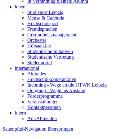
In Verbindung bleiben: Alumni
leben
Studienort Leipzig
Mensa & Cafeteria
Hochschulsport
Fremdsprachen
Gesundheitsmanagement
Orchester
Hörsaalkino
Studentische Initiativen
Studentische Vertretung
Stellenportal
international
Aktuelles
Hochschulkooperationen
Incoming - Wege an die HTWK Leipzig
Outgoing - Wege ins Ausland
Förderprogramme
Veranstaltungen
Kontaktpersonen
intern
An-/Abmelden
Seitenpfad-Navigation überspringen