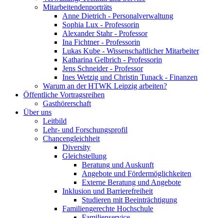
Mitarbeitendenporträts
Anne Dietrich - Personalverwaltung
Sophia Lux - Professorin
Alexander Stahr - Professor
Ina Fichtner - Professorin
Lukas Kube - Wissenschaftlicher Mitarbeiter
Katharina Gelbrich - Professorin
Jens Schneider - Professor
Ines Wetzig und Christin Tunack - Finanzen
Warum an der HTWK Leipzig arbeiten?
Öffentliche Vortragsreihen
Gasthörerschaft
Über uns
Leitbild
Lehr- und Forschungsprofil
Chancengleichheit
Diversity
Gleichstellung
Beratung und Auskunft
Angebote und Fördermöglichkeiten
Externe Beratung und Angebote
Inklusion und Barrierefreiheit
Studieren mit Beeinträchtigung
Familiengerechte Hochschule
Familienservice