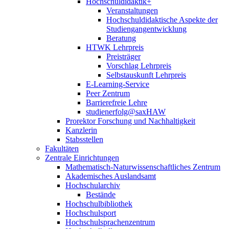
Hochschuldidaktik+
Veranstaltungen
Hochschuldidaktische Aspekte der
Studiengangentwicklung
Beratung
HTWK Lehrpreis
Preisträger
Vorschlag Lehrpreis
Selbstauskunft Lehrpreis
E-Learning-Service
Peer Zentrum
Barrierefreie Lehre
studienerfolg@saxHAW
Prorektor Forschung und Nachhaltigkeit
Kanzlerin
Stabsstellen
Fakultäten
Zentrale Einrichtungen
Mathematisch-Naturwissenschaftliches Zentrum
Akademisches Auslandsamt
Hochschularchiv
Bestände
Hochschulbibliothek
Hochschulsport
Hochschulsprachenzentrum