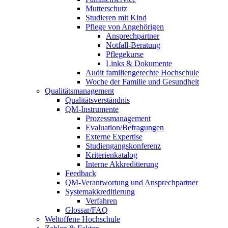
Mutterschutz
Studieren mit Kind
Pflege von Angehörigen
Ansprechpartner
Notfall-Beratung
Pflegekurse
Links & Dokumente
Audit familiengerechte Hochschule
Woche der Familie und Gesundheit
Qualitätsmanagement
Qualitätsverständnis
QM-Instrumente
Prozessmanagement
Evaluation/Befragungen
Externe Expertise
Studiengangskonferenz
Kriterienkatalog
Interne Akkreditierung
Feedback
QM-Verantwortung und Ansprechpartner
Systemakkreditierung
Verfahren
Glossar/FAQ
Weltoffene Hochschule