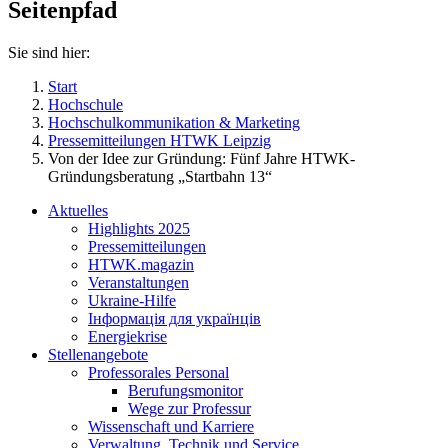
Seitenpfad
Sie sind hier:
Start
Hochschule
Hochschulkommunikation & Marketing
Pressemitteilungen HTWK Leipzig
Von der Idee zur Gründung: Fünf Jahre HTWK-
Gründungsberatung „Startbahn 13“
Aktuelles
Highlights 2025
Pressemitteilungen
HTWK.magazin
Veranstaltungen
Ukraine-Hilfe
Інформація для українців
Energiekrise
Stellenangebote
Professorales Personal
Berufungsmonitor
Wege zur Professur
Wissenschaft und Karriere
Verwaltung, Technik und Service