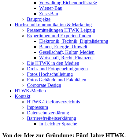
Verwaltung Eichendorffstraße
Wiener-Bau
Zuse-Bau
Bauprojekte
Hochschulkommunikation & Marketing
Pressemitteilungen HTWK Leipzig
Expertinnen und Experten finden
Elektronik, Technik, Digitalisierung
Bauen, Energie, Umwelt
Gesellschaft, Kultur, Medien
Wirtschaft, Recht, Finanzen
Die HTWK in den Medien
Dreh- und Fotogenehmigungen
Fotos Hochschulleitung
Fotos Gebäude und Fakultäten
Corporate Design
HTWK-Medien
Kontakt
HTWK-Telefonverzeichnis
Impressum
Datenschutzerklärung
Barrierefreiheitserklärung
In Leichter Sprache
Von der Idee zur Gründung: Fünf Jahre HTWK-