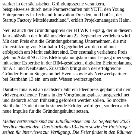
stärker in der sächsischen Gründungsszene verankern,
beispielsweise durch neue Partnerschaften mit YETI, den Young
Entrepreneurs in Tech and Innovation Dresden, und boOst, der
Startup Factory Mitteldeutschland“, erklärt Projektmanagerin Hahn.
Neu ist auch der Gründungspreis der HTWK Leipzig, der in diesem
Jahr anlässlich der Jubiläumsfeier am 22. September verliehen wird.
Mit dem Preis ehrt die Gründungsberatung Unternehmen, die mit
Unterstützung von Startbahn 13 gegründet wurden und nun
erfolgreich am Markt etabliert sind. Der erstmalig verliehene Preis
geht an AdaptING. Das Elektroplanungsbüro aus Leipzig überzeugt
mit seiner Expertise in der BIM-gestützten, digitalen Elektroplanung
für Alt- und Neubauten. Zusätzlich bringt sich der erfolgreiche
Gründer Florian Stegmann bei Events sowie als Netzwerkpartner
bei Startbahn 13 ein, um sein Wissen weiterzugeben.
Darüber hinaus ist ab nächstem Jahr ein Ideenpreis geplant, mit dem
vielversprechende Teams in der Vorgründungsphase ausgezeichnet
und dadurch schon frühzeitig gefördert werden sollen. So möchte
Startbahn 13 nicht nur bestehende Erfolge würdigen, sondern auch
neue Impulse für die Gründungskultur setzen.
Medienvertretende sind zur Jubiläumsfeier am 22. September 2025
herzlich eingeladen. Das Startbahn-13-Team sowie der Preisträger
stehen für Interviews zur Verfügung. Die Feier findet in den Räumen