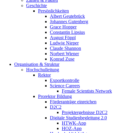
Zahlen & Fakten
Geschichte
Persönlichkeiten
Albert Geutebrück
Johannes Gutenberg
Grace Hopper
Constantin Lipsius
August Föppl
Ludwig Nieper
Claude Shannon
Norbert Wiener
Konrad Zuse
Organisation & Struktur
Hochschulleitung
Rektor
Exportkontrolle
Science Careers
Female Scientists Network
Prorektor Bildung
Förderanträge einreichen
D2C2
Projektergebnisse D2C2
Digitale Studienbegleitung 2.0
HTWK-App
HOZ-App