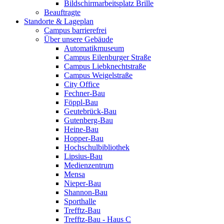
Bildschirmarbeitsplatz Brille
Beauftragte
Standorte & Lageplan
Campus barrierefrei
Über unsere Gebäude
Automatikmuseum
Campus Eilenburger Straße
Campus Liebknechtstraße
Campus Weigelstraße
City Office
Fechner-Bau
Föppl-Bau
Geutebrück-Bau
Gutenberg-Bau
Heine-Bau
Hopper-Bau
Hochschulbibliothek
Lipsius-Bau
Medienzentrum
Mensa
Nieper-Bau
Shannon-Bau
Sporthalle
Trefftz-Bau
Trefftz-Bau - Haus C