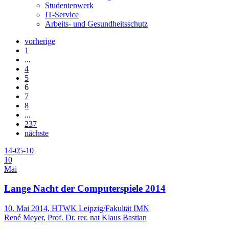
Studentenwerk
IT-Service
Arbeits- und Gesundheitsschutz
vorherige
1
...
4
5
6
7
8
...
237
nächste
14-05-10
10
Mai
Lange Nacht der Computerspiele 2014
10. Mai 2014, HTWK Leipzig/Fakultät IMN
René Meyer, Prof. Dr. rer. nat Klaus Bastian