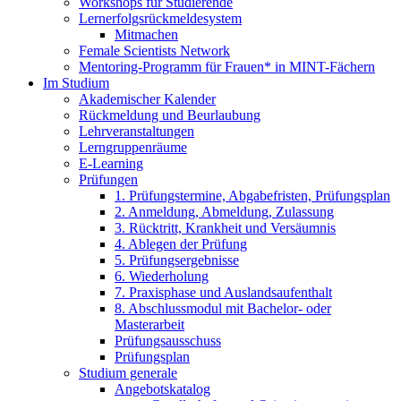
Workshops für Studierende
Lernerfolgsrückmeldesystem
Mitmachen
Female Scientists Network
Mentoring-Programm für Frauen* in MINT-Fächern
Im Studium
Akademischer Kalender
Rückmeldung und Beurlaubung
Lehrveranstaltungen
Lerngruppenräume
E-Learning
Prüfungen
1. Prüfungstermine, Abgabefristen, Prüfungsplan
2. Anmeldung, Abmeldung, Zulassung
3. Rücktritt, Krankheit und Versäumnis
4. Ablegen der Prüfung
5. Prüfungsergebnisse
6. Wiederholung
7. Praxisphase und Auslandsaufenthalt
8. Abschlussmodul mit Bachelor- oder
Masterarbeit
Prüfungsausschuss
Prüfungsplan
Studium generale
Angebotskatalog