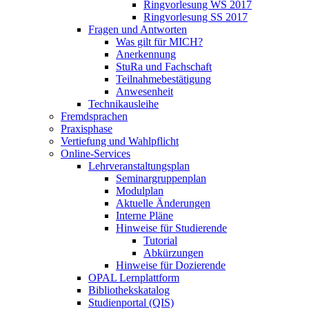
Ringvorlesung WS 2017
Ringvorlesung SS 2017
Fragen und Antworten
Was gilt für MICH?
Anerkennung
StuRa und Fachschaft
Teilnahmebestätigung
Anwesenheit
Technikausleihe
Fremdsprachen
Praxisphase
Vertiefung und Wahlpflicht
Online-Services
Lehrveranstaltungsplan
Seminargruppenplan
Modulplan
Aktuelle Änderungen
Interne Pläne
Hinweise für Studierende
Tutorial
Abkürzungen
Hinweise für Dozierende
OPAL Lernplattform
Bibliothekskatalog
Studienportal (QIS)