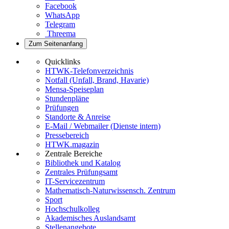
Facebook
WhatsApp
Telegram
Threema
Zum Seitenanfang
Quicklinks
HTWK-Telefonverzeichnis
Notfall (Unfall, Brand, Havarie)
Mensa-Speiseplan
Stundenpläne
Prüfungen
Standorte & Anreise
E-Mail / Webmailer (Dienste intern)
Pressebereich
HTWK.magazin
Zentrale Bereiche
Bibliothek und Katalog
Zentrales Prüfungsamt
IT-Servicezentrum
Mathematisch-Naturwissensch. Zentrum
Sport
Hochschulkolleg
Akademisches Auslandsamt
Stellenangebote