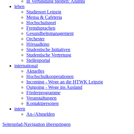
In Verbindung bleiben: Alumni
leben
Studienort Leipzig
Mensa & Cafeteria
Hochschulsport
Fremdsprachen
Gesundheitsmanagement
Orchester
Hörsaalkino
Studentische Initiativen
Studentische Vertretung
Stellenportal
international
Aktuelles
Hochschulkooperationen
Incoming - Wege an die HTWK Leipzig
Outgoing - Wege ins Ausland
Förderprogramme
Veranstaltungen
Kontaktpersonen
intern
An-/Abmelden
Seitenpfad-Navigation überspringen