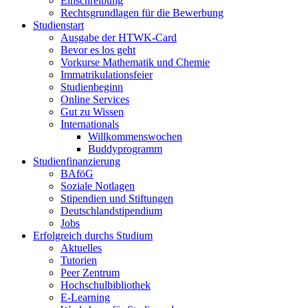
Einschreibung
Rechtsgrundlagen für die Bewerbung
Studienstart
Ausgabe der HTWK-Card
Bevor es los geht
Vorkurse Mathematik und Chemie
Immatrikulationsfeier
Studienbeginn
Online Services
Gut zu Wissen
Internationals
Willkommenswochen
Buddyprogramm
Studienfinanzierung
BAföG
Soziale Notlagen
Stipendien und Stiftungen
Deutschlandstipendium
Jobs
Erfolgreich durchs Studium
Aktuelles
Tutorien
Peer Zentrum
Hochschulbibliothek
E-Learning