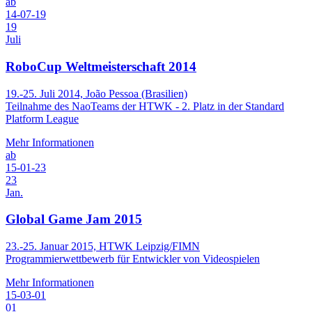
ab
14-07-19
19
Juli
RoboCup Weltmeisterschaft 2014
19.-25. Juli 2014, João Pessoa (Brasilien)
Teilnahme des NaoTeams der HTWK - 2. Platz in der Standard
Platform League
Mehr Informationen
ab
15-01-23
23
Jan.
Global Game Jam 2015
23.-25. Januar 2015, HTWK Leipzig/FIMN
Programmierwettbewerb für Entwickler von Videospielen
Mehr Informationen
15-03-01
01