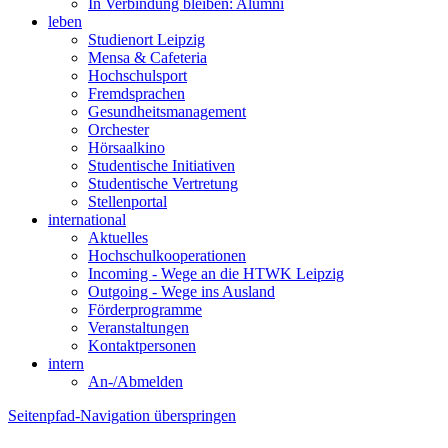
In Verbindung bleiben: Alumni
leben
Studienort Leipzig
Mensa & Cafeteria
Hochschulsport
Fremdsprachen
Gesundheitsmanagement
Orchester
Hörsaalkino
Studentische Initiativen
Studentische Vertretung
Stellenportal
international
Aktuelles
Hochschulkooperationen
Incoming - Wege an die HTWK Leipzig
Outgoing - Wege ins Ausland
Förderprogramme
Veranstaltungen
Kontaktpersonen
intern
An-/Abmelden
Seitenpfad-Navigation überspringen