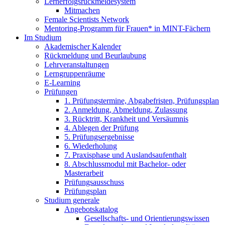
Lernerfolgsrückmeldesystem
Mitmachen
Female Scientists Network
Mentoring-Programm für Frauen* in MINT-Fächern
Im Studium
Akademischer Kalender
Rückmeldung und Beurlaubung
Lehrveranstaltungen
Lerngruppenräume
E-Learning
Prüfungen
1. Prüfungstermine, Abgabefristen, Prüfungsplan
2. Anmeldung, Abmeldung, Zulassung
3. Rücktritt, Krankheit und Versäumnis
4. Ablegen der Prüfung
5. Prüfungsergebnisse
6. Wiederholung
7. Praxisphase und Auslandsaufenthalt
8. Abschlussmodul mit Bachelor- oder
Masterarbeit
Prüfungsausschuss
Prüfungsplan
Studium generale
Angebotskatalog
Gesellschafts- und Orientierungswissen