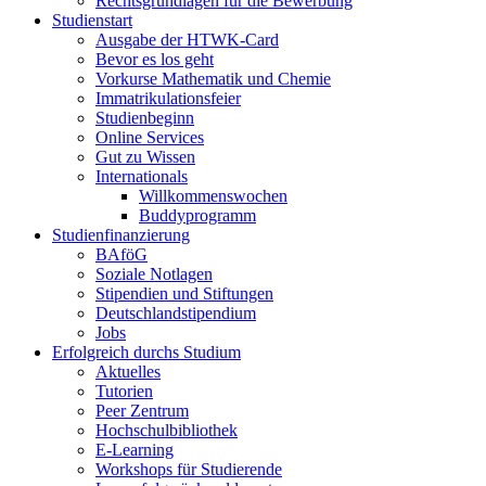
Rechtsgrundlagen für die Bewerbung
Studienstart
Ausgabe der HTWK-Card
Bevor es los geht
Vorkurse Mathematik und Chemie
Immatrikulationsfeier
Studienbeginn
Online Services
Gut zu Wissen
Internationals
Willkommenswochen
Buddyprogramm
Studienfinanzierung
BAföG
Soziale Notlagen
Stipendien und Stiftungen
Deutschlandstipendium
Jobs
Erfolgreich durchs Studium
Aktuelles
Tutorien
Peer Zentrum
Hochschulbibliothek
E-Learning
Workshops für Studierende