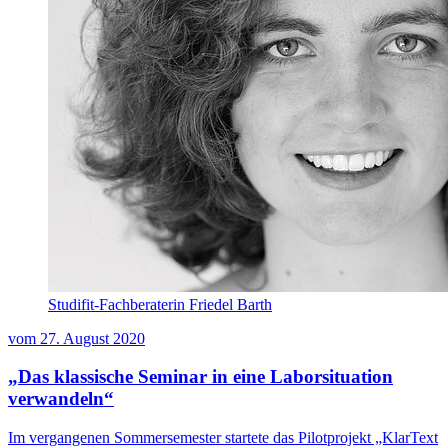
Studifit-Fachberaterin Friedel Barth
vom
27. August 2020
„Das klassische Seminar in eine Laborsituation
verwandeln“
Im vergangenen Sommersemester startete das Pilotprojekt „KlarText