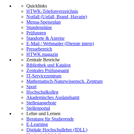
Quicklinks
HTWK-Telefonverzeichnis
Notfall (Unfall, Brand, Havarie)
Mensa-Speiseplan
Stundenpläne
Prüfungen
Standorte & Anreise
E-Mail / Webmailer (Dienste intern)
Pressebereich
HTWK.magazin
Zentrale Bereiche
Bibliothek und Katalog
Zentrales Prüfungsamt
IT-Servicezentrum
Mathematisch-Naturwissensch. Zentrum
Sport
Hochschulkolleg
Akademisches Auslandsamt
Stellenangebote
Stellenportal
Lehre und Lernen
Beratung für Studierende
E-Learning
Digitale Hochschullehre (IDLL)