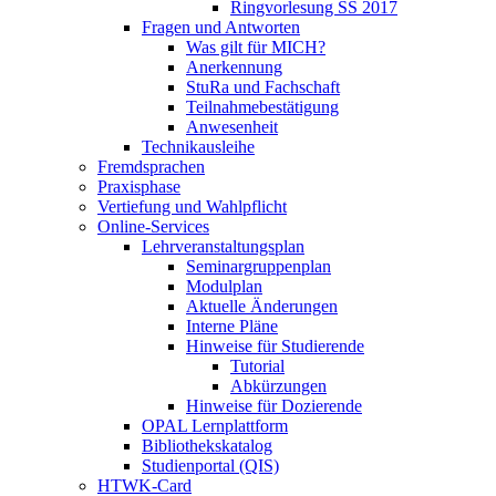
Ringvorlesung SS 2017
Fragen und Antworten
Was gilt für MICH?
Anerkennung
StuRa und Fachschaft
Teilnahmebestätigung
Anwesenheit
Technikausleihe
Fremdsprachen
Praxisphase
Vertiefung und Wahlpflicht
Online-Services
Lehrveranstaltungsplan
Seminargruppenplan
Modulplan
Aktuelle Änderungen
Interne Pläne
Hinweise für Studierende
Tutorial
Abkürzungen
Hinweise für Dozierende
OPAL Lernplattform
Bibliothekskatalog
Studienportal (QIS)
HTWK-Card