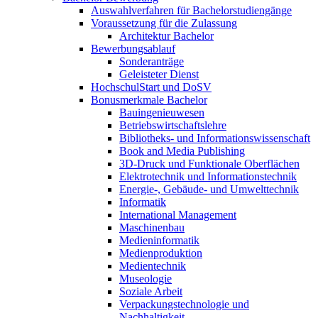
Auswahlverfahren für Bachelorstudiengänge
Voraussetzung für die Zulassung
Architektur Bachelor
Bewerbungsablauf
Sonderanträge
Geleisteter Dienst
HochschulStart und DoSV
Bonusmerkmale Bachelor
Bauingenieuwesen
Betriebswirtschaftslehre
Bibliotheks- und Informationswissenschaft
Book and Media Publishing
3D-Druck und Funktionale Oberflächen
Elektrotechnik und Informationstechnik
Energie-, Gebäude- und Umwelttechnik
Informatik
International Management
Maschinenbau
Medieninformatik
Medienproduktion
Medientechnik
Museologie
Soziale Arbeit
Verpackungstechnologie und
Nachhaltigkeit