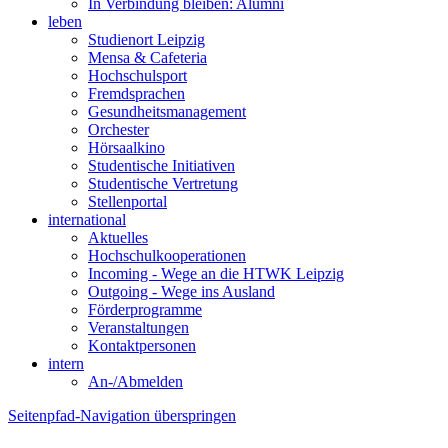
In Verbindung bleiben: Alumni
leben
Studienort Leipzig
Mensa & Cafeteria
Hochschulsport
Fremdsprachen
Gesundheitsmanagement
Orchester
Hörsaalkino
Studentische Initiativen
Studentische Vertretung
Stellenportal
international
Aktuelles
Hochschulkooperationen
Incoming - Wege an die HTWK Leipzig
Outgoing - Wege ins Ausland
Förderprogramme
Veranstaltungen
Kontaktpersonen
intern
An-/Abmelden
Seitenpfad-Navigation überspringen