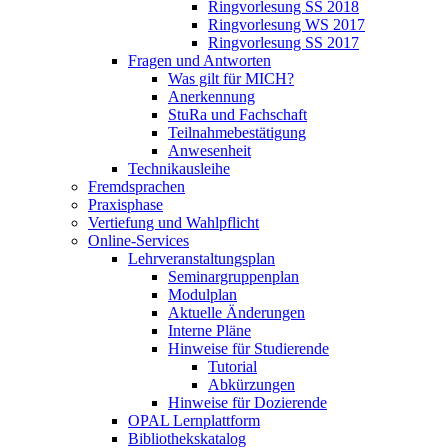
Ringvorlesung SS 2018
Ringvorlesung WS 2017
Ringvorlesung SS 2017
Fragen und Antworten
Was gilt für MICH?
Anerkennung
StuRa und Fachschaft
Teilnahmebestätigung
Anwesenheit
Technikausleihe
Fremdsprachen
Praxisphase
Vertiefung und Wahlpflicht
Online-Services
Lehrveranstaltungsplan
Seminargruppenplan
Modulplan
Aktuelle Änderungen
Interne Pläne
Hinweise für Studierende
Tutorial
Abkürzungen
Hinweise für Dozierende
OPAL Lernplattform
Bibliothekskatalog