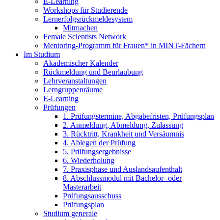
E-Learning
Workshops für Studierende
Lernerfolgsrückmeldesystem
Mitmachen
Female Scientists Network
Mentoring-Programm für Frauen* in MINT-Fächern
Im Studium
Akademischer Kalender
Rückmeldung und Beurlaubung
Lehrveranstaltungen
Lerngruppenräume
E-Learning
Prüfungen
1. Prüfungstermine, Abgabefristen, Prüfungsplan
2. Anmeldung, Abmeldung, Zulassung
3. Rücktritt, Krankheit und Versäumnis
4. Ablegen der Prüfung
5. Prüfungsergebnisse
6. Wiederholung
7. Praxisphase und Auslandsaufenthalt
8. Abschlussmodul mit Bachelor- oder
Masterarbeit
Prüfungsausschuss
Prüfungsplan
Studium generale