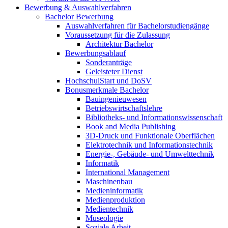
Bewerbung & Auswahlverfahren
Bachelor Bewerbung
Auswahlverfahren für Bachelorstudiengänge
Voraussetzung für die Zulassung
Architektur Bachelor
Bewerbungsablauf
Sonderanträge
Geleisteter Dienst
HochschulStart und DoSV
Bonusmerkmale Bachelor
Bauingenieuwesen
Betriebswirtschaftslehre
Bibliotheks- und Informationswissenschaft
Book and Media Publishing
3D-Druck und Funktionale Oberflächen
Elektrotechnik und Informationstechnik
Energie-, Gebäude- und Umwelttechnik
Informatik
International Management
Maschinenbau
Medieninformatik
Medienproduktion
Medientechnik
Museologie
Soziale Arbeit