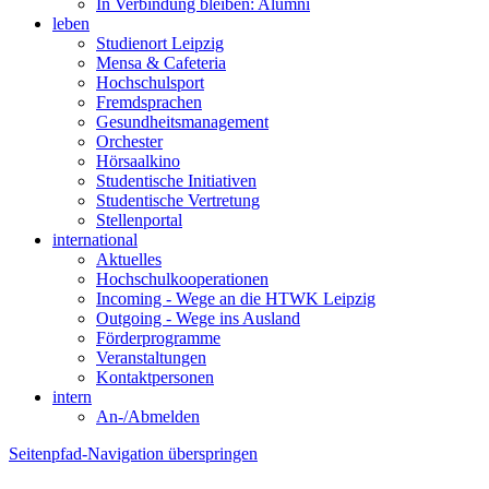
In Verbindung bleiben: Alumni
leben
Studienort Leipzig
Mensa & Cafeteria
Hochschulsport
Fremdsprachen
Gesundheitsmanagement
Orchester
Hörsaalkino
Studentische Initiativen
Studentische Vertretung
Stellenportal
international
Aktuelles
Hochschulkooperationen
Incoming - Wege an die HTWK Leipzig
Outgoing - Wege ins Ausland
Förderprogramme
Veranstaltungen
Kontaktpersonen
intern
An-/Abmelden
Seitenpfad-Navigation überspringen