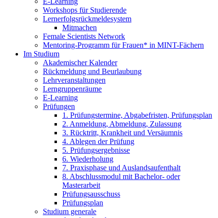
E-Learning
Workshops für Studierende
Lernerfolgsrückmeldesystem
Mitmachen
Female Scientists Network
Mentoring-Programm für Frauen* in MINT-Fächern
Im Studium
Akademischer Kalender
Rückmeldung und Beurlaubung
Lehrveranstaltungen
Lerngruppenräume
E-Learning
Prüfungen
1. Prüfungstermine, Abgabefristen, Prüfungsplan
2. Anmeldung, Abmeldung, Zulassung
3. Rücktritt, Krankheit und Versäumnis
4. Ablegen der Prüfung
5. Prüfungsergebnisse
6. Wiederholung
7. Praxisphase und Auslandsaufenthalt
8. Abschlussmodul mit Bachelor- oder
Masterarbeit
Prüfungsausschuss
Prüfungsplan
Studium generale