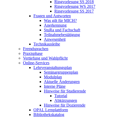
Ringvorlesung SS 2018
Ringvorlesung WS 2017
Ringvorlesung SS 2017
Fragen und Antworten
Was gilt für MICH?
Anerkennung
StuRa und Fachschaft
Teilnahmebestätigung
Anwesenheit
Technikausleihe
Fremdsprachen
Praxisphase
Vertiefung und Wahlpflicht
Online-Services
Lehrveranstaltungsplan
Seminargruppenplan
Modulplan
Aktuelle Änderungen
Interne Pläne
Hinweise für Studierende
Tutorial
Abkürzungen
Hinweise für Dozierende
OPAL Lernplattform
Bibliothekskatalog