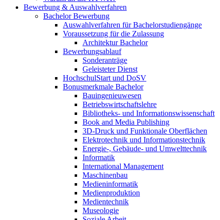
Bewerbung & Auswahlverfahren
Bachelor Bewerbung
Auswahlverfahren für Bachelorstudiengänge
Voraussetzung für die Zulassung
Architektur Bachelor
Bewerbungsablauf
Sonderanträge
Geleisteter Dienst
HochschulStart und DoSV
Bonusmerkmale Bachelor
Bauingenieuwesen
Betriebswirtschaftslehre
Bibliotheks- und Informationswissenschaft
Book and Media Publishing
3D-Druck und Funktionale Oberflächen
Elektrotechnik und Informationstechnik
Energie-, Gebäude- und Umwelttechnik
Informatik
International Management
Maschinenbau
Medieninformatik
Medienproduktion
Medientechnik
Museologie
Soziale Arbeit