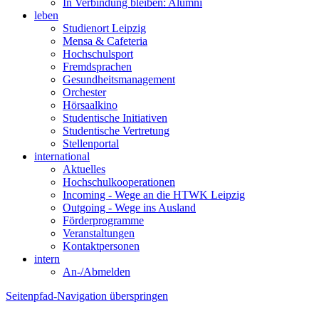
In Verbindung bleiben: Alumni
leben
Studienort Leipzig
Mensa & Cafeteria
Hochschulsport
Fremdsprachen
Gesundheitsmanagement
Orchester
Hörsaalkino
Studentische Initiativen
Studentische Vertretung
Stellenportal
international
Aktuelles
Hochschulkooperationen
Incoming - Wege an die HTWK Leipzig
Outgoing - Wege ins Ausland
Förderprogramme
Veranstaltungen
Kontaktpersonen
intern
An-/Abmelden
Seitenpfad-Navigation überspringen