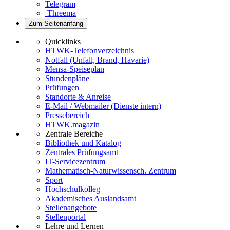
Telegram
Threema
Zum Seitenanfang
Quicklinks
HTWK-Telefonverzeichnis
Notfall (Unfall, Brand, Havarie)
Mensa-Speiseplan
Stundenpläne
Prüfungen
Standorte & Anreise
E-Mail / Webmailer (Dienste intern)
Pressebereich
HTWK.magazin
Zentrale Bereiche
Bibliothek und Katalog
Zentrales Prüfungsamt
IT-Servicezentrum
Mathematisch-Naturwissensch. Zentrum
Sport
Hochschulkolleg
Akademisches Auslandsamt
Stellenangebote
Stellenportal
Lehre und Lernen