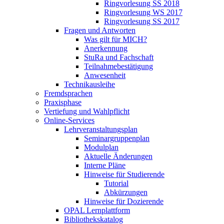
Ringvorlesung SS 2018
Ringvorlesung WS 2017
Ringvorlesung SS 2017
Fragen und Antworten
Was gilt für MICH?
Anerkennung
StuRa und Fachschaft
Teilnahmebestätigung
Anwesenheit
Technikausleihe
Fremdsprachen
Praxisphase
Vertiefung und Wahlpflicht
Online-Services
Lehrveranstaltungsplan
Seminargruppenplan
Modulplan
Aktuelle Änderungen
Interne Pläne
Hinweise für Studierende
Tutorial
Abkürzungen
Hinweise für Dozierende
OPAL Lernplattform
Bibliothekskatalog