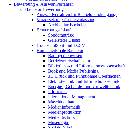
Bewerbung & Auswahlverfahren
Bachelor Bewerbung
Auswahlverfahren für Bachelorstudiengänge
Voraussetzung für die Zulassung
Architektur Bachelor
Bewerbungsablauf
Sonderanträge
Geleisteter Dienst
HochschulStart und DoSV
Bonusmerkmale Bachelor
Bauingenieuwesen
Betriebswirtschaftslehre
Bibliotheks- und Informationswissenschaft
Book and Media Publishing
3D-Druck und Funktionale Oberflächen
Elektrotechnik und Informationstechnik
Energie-, Gebäude- und Umwelttechnik
Informatik
International Management
Maschinenbau
Medieninformatik
Medienproduktion
Medientechnik
Museologie
Soziale Arbeit