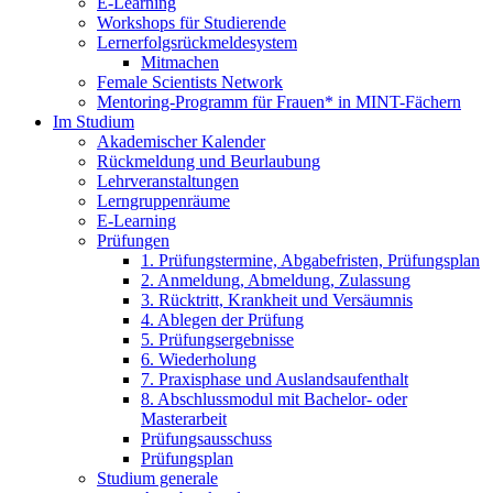
E-Learning
Workshops für Studierende
Lernerfolgsrückmeldesystem
Mitmachen
Female Scientists Network
Mentoring-Programm für Frauen* in MINT-Fächern
Im Studium
Akademischer Kalender
Rückmeldung und Beurlaubung
Lehrveranstaltungen
Lerngruppenräume
E-Learning
Prüfungen
1. Prüfungstermine, Abgabefristen, Prüfungsplan
2. Anmeldung, Abmeldung, Zulassung
3. Rücktritt, Krankheit und Versäumnis
4. Ablegen der Prüfung
5. Prüfungsergebnisse
6. Wiederholung
7. Praxisphase und Auslandsaufenthalt
8. Abschlussmodul mit Bachelor- oder
Masterarbeit
Prüfungsausschuss
Prüfungsplan
Studium generale