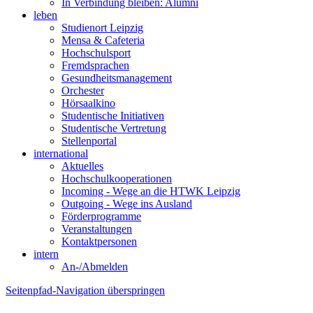
In Verbindung bleiben: Alumni
leben
Studienort Leipzig
Mensa & Cafeteria
Hochschulsport
Fremdsprachen
Gesundheitsmanagement
Orchester
Hörsaalkino
Studentische Initiativen
Studentische Vertretung
Stellenportal
international
Aktuelles
Hochschulkooperationen
Incoming - Wege an die HTWK Leipzig
Outgoing - Wege ins Ausland
Förderprogramme
Veranstaltungen
Kontaktpersonen
intern
An-/Abmelden
Seitenpfad-Navigation überspringen