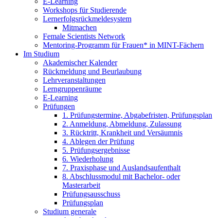
E-Learning
Workshops für Studierende
Lernerfolgsrückmeldesystem
Mitmachen
Female Scientists Network
Mentoring-Programm für Frauen* in MINT-Fächern
Im Studium
Akademischer Kalender
Rückmeldung und Beurlaubung
Lehrveranstaltungen
Lerngruppenräume
E-Learning
Prüfungen
1. Prüfungstermine, Abgabefristen, Prüfungsplan
2. Anmeldung, Abmeldung, Zulassung
3. Rücktritt, Krankheit und Versäumnis
4. Ablegen der Prüfung
5. Prüfungsergebnisse
6. Wiederholung
7. Praxisphase und Auslandsaufenthalt
8. Abschlussmodul mit Bachelor- oder
Masterarbeit
Prüfungsausschuss
Prüfungsplan
Studium generale