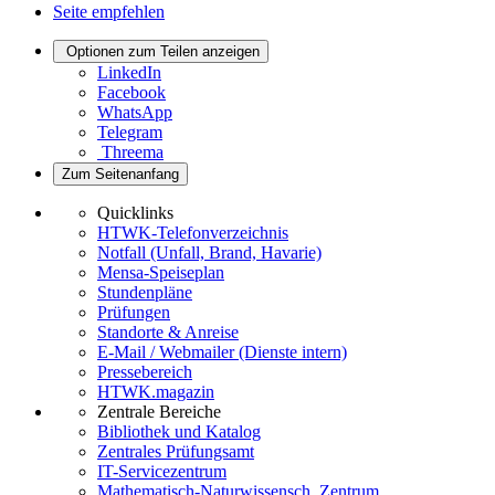
Seite empfehlen
Optionen zum Teilen anzeigen
LinkedIn
Facebook
WhatsApp
Telegram
Threema
Zum Seitenanfang
Quicklinks
HTWK-Telefonverzeichnis
Notfall (Unfall, Brand, Havarie)
Mensa-Speiseplan
Stundenpläne
Prüfungen
Standorte & Anreise
E-Mail / Webmailer (Dienste intern)
Pressebereich
HTWK.magazin
Zentrale Bereiche
Bibliothek und Katalog
Zentrales Prüfungsamt
IT-Servicezentrum
Mathematisch-Naturwissensch. Zentrum