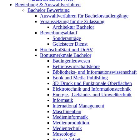
Bewerbung & Auswahlverfahren
Bachelor Bewerbung
Auswahlverfahren für Bachelorstudiengänge
Voraussetzung für die Zulassung
Architektur Bachelor
Bewerbungsablauf
Sonderanträge
Geleisteter Dienst
HochschulStart und DoSV
Bonusmerkmale Bachelor
Bauingenieuwesen
Betriebswirtschaftslehre
Bibliotheks- und Informationswissenschaft
Book and Media Publishing
3D-Druck und Funktionale Oberflächen
Elektrotechnik und Informationstechnik
Energie-, Gebäude- und Umwelttechnik
Informatik
International Management
Maschinenbau
Medieninformatik
Medienproduktion
Medientechnik
Museologie
Soziale Arbeit