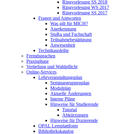
Ringvorlesung SS 2018
Ringvorlesung WS 2017
Ringvorlesung SS 2017
Fragen und Antworten
Was gilt für MICH?
Anerkennung
StuRa und Fachschaft
Teilnahmebestätigung
Anwesenheit
Technikausleihe
Fremdsprachen
Praxisphase
Vertiefung und Wahlpflicht
Online-Services
Lehrveranstaltungsplan
Seminargruppenplan
Modulplan
Aktuelle Änderungen
Interne Pläne
Hinweise für Studierende
Tutorial
Abkürzungen
Hinweise für Dozierende
OPAL Lernplattform
Bibliothekskatalog