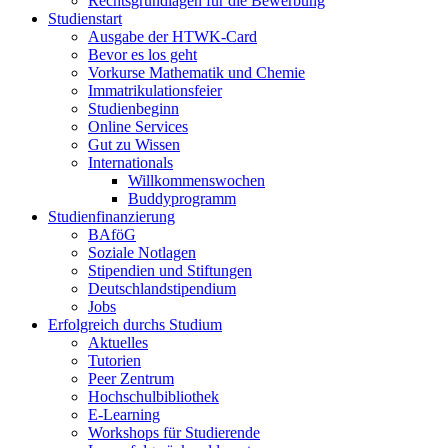
Rechtsgrundlagen für die Bewerbung
Studienstart
Ausgabe der HTWK-Card
Bevor es los geht
Vorkurse Mathematik und Chemie
Immatrikulationsfeier
Studienbeginn
Online Services
Gut zu Wissen
Internationals
Willkommenswochen
Buddyprogramm
Studienfinanzierung
BAföG
Soziale Notlagen
Stipendien und Stiftungen
Deutschlandstipendium
Jobs
Erfolgreich durchs Studium
Aktuelles
Tutorien
Peer Zentrum
Hochschulbibliothek
E-Learning
Workshops für Studierende