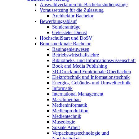
Auswahlverfahren für Bachelorstudiengänge
Voraussetzung für die Zulassung
Architektur Bachelor
Bewerbungsablauf
Sonderanträge
Geleisteter Dienst
HochschulStart und DoSV
Bonusmerkmale Bachelor
Bauingenieuwesen
Betriebswirtschaftslehre
Bibliotheks- und Informationswissenschaft
Book and Media Publishing
3D-Druck und Funktionale Oberflächen
Elektrotechnik und Informationstechnik
Energie-, Gebäude- und Umwelttechnik
Informatik
International Management
Maschinenbau
Medieninformatik
Medienproduktion
Medientechnik
Museologie
Soziale Arbeit
Verpackungstechnologie und
Nachhaltigkeit