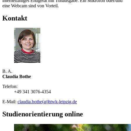
internetfähiges Endgerät mit Tonausgabe. Ein Mikrofon oder/und
eine Webcam sind von Vorteil.
Kontakt
B. A.
Claudia Bothe
Telefon:
+49 341 3076-4354
E-Mail:
claudia.bothe(at)htwk-leipzig.de
Studienorientierung online