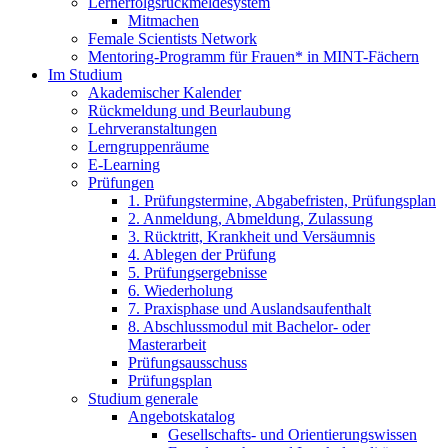
Lernerfolgsrückmeldesystem
Mitmachen
Female Scientists Network
Mentoring-Programm für Frauen* in MINT-Fächern
Im Studium
Akademischer Kalender
Rückmeldung und Beurlaubung
Lehrveranstaltungen
Lerngruppenräume
E-Learning
Prüfungen
1. Prüfungstermine, Abgabefristen, Prüfungsplan
2. Anmeldung, Abmeldung, Zulassung
3. Rücktritt, Krankheit und Versäumnis
4. Ablegen der Prüfung
5. Prüfungsergebnisse
6. Wiederholung
7. Praxisphase und Auslandsaufenthalt
8. Abschlussmodul mit Bachelor- oder
Masterarbeit
Prüfungsausschuss
Prüfungsplan
Studium generale
Angebotskatalog
Gesellschafts- und Orientierungswissen