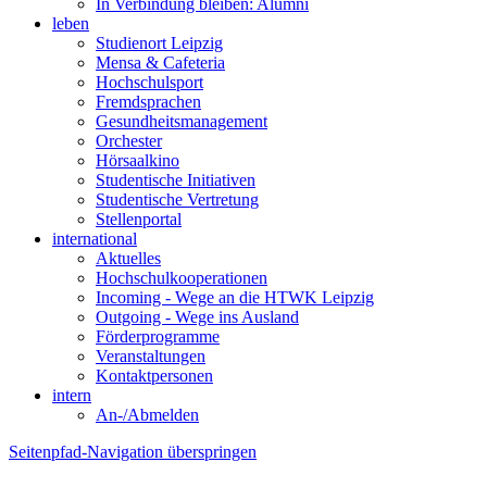
In Verbindung bleiben: Alumni
leben
Studienort Leipzig
Mensa & Cafeteria
Hochschulsport
Fremdsprachen
Gesundheitsmanagement
Orchester
Hörsaalkino
Studentische Initiativen
Studentische Vertretung
Stellenportal
international
Aktuelles
Hochschulkooperationen
Incoming - Wege an die HTWK Leipzig
Outgoing - Wege ins Ausland
Förderprogramme
Veranstaltungen
Kontaktpersonen
intern
An-/Abmelden
Seitenpfad-Navigation überspringen