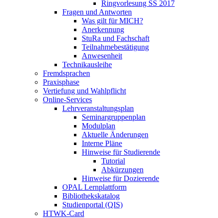
Ringvorlesung SS 2017
Fragen und Antworten
Was gilt für MICH?
Anerkennung
StuRa und Fachschaft
Teilnahmebestätigung
Anwesenheit
Technikausleihe
Fremdsprachen
Praxisphase
Vertiefung und Wahlpflicht
Online-Services
Lehrveranstaltungsplan
Seminargruppenplan
Modulplan
Aktuelle Änderungen
Interne Pläne
Hinweise für Studierende
Tutorial
Abkürzungen
Hinweise für Dozierende
OPAL Lernplattform
Bibliothekskatalog
Studienportal (QIS)
HTWK-Card