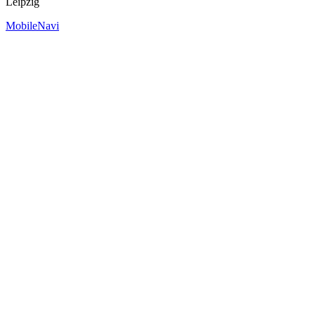
Leipzig
MobileNavi