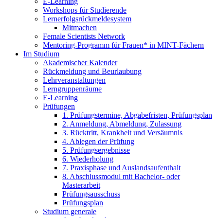
E-Learning
Workshops für Studierende
Lernerfolgsrückmeldesystem
Mitmachen
Female Scientists Network
Mentoring-Programm für Frauen* in MINT-Fächern
Im Studium
Akademischer Kalender
Rückmeldung und Beurlaubung
Lehrveranstaltungen
Lerngruppenräume
E-Learning
Prüfungen
1. Prüfungstermine, Abgabefristen, Prüfungsplan
2. Anmeldung, Abmeldung, Zulassung
3. Rücktritt, Krankheit und Versäumnis
4. Ablegen der Prüfung
5. Prüfungsergebnisse
6. Wiederholung
7. Praxisphase und Auslandsaufenthalt
8. Abschlussmodul mit Bachelor- oder
Masterarbeit
Prüfungsausschuss
Prüfungsplan
Studium generale