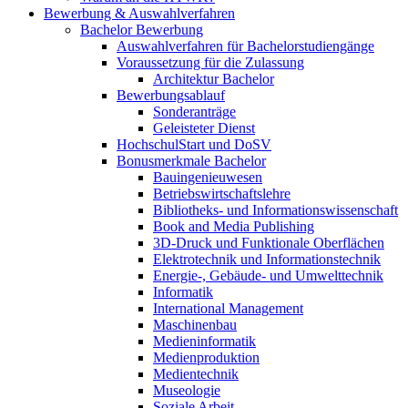
Bewerbung & Auswahlverfahren
Bachelor Bewerbung
Auswahlverfahren für Bachelorstudiengänge
Voraussetzung für die Zulassung
Architektur Bachelor
Bewerbungsablauf
Sonderanträge
Geleisteter Dienst
HochschulStart und DoSV
Bonusmerkmale Bachelor
Bauingenieuwesen
Betriebswirtschaftslehre
Bibliotheks- und Informationswissenschaft
Book and Media Publishing
3D-Druck und Funktionale Oberflächen
Elektrotechnik und Informationstechnik
Energie-, Gebäude- und Umwelttechnik
Informatik
International Management
Maschinenbau
Medieninformatik
Medienproduktion
Medientechnik
Museologie
Soziale Arbeit