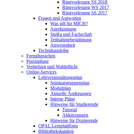
Ringvorlesung SS 2018
Ringvorlesung WS 2017
Ringvorlesung SS 2017
Fragen und Antworten
Was gilt für MICH?
Anerkennung
StuRa und Fachschaft
Teilnahmebestätigung
Anwesenheit
Technikausleihe
Fremdsprachen
Praxisphase
Vertiefung und Wahlpflicht
Online-Services
Lehrveranstaltungsplan
Seminargruppenplan
Modulplan
Aktuelle Änderungen
Interne Pläne
Hinweise für Studierende
Tutorial
Abkürzungen
Hinweise für Dozierende
OPAL Lernplattform
Bibliothekskatalog