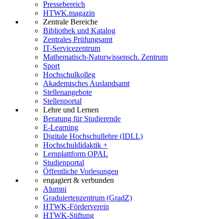
Pressebereich
HTWK.magazin
Zentrale Bereiche
Bibliothek und Katalog
Zentrales Prüfungsamt
IT-Servicezentrum
Mathematisch-Naturwissensch. Zentrum
Sport
Hochschulkolleg
Akademisches Auslandsamt
Stellenangebote
Stellenportal
Lehre und Lernen
Beratung für Studierende
E-Learning
Digitale Hochschullehre (IDLL)
Hochschuldidaktik +
Lernplattform OPAL
Studienportal
Öffentliche Vorlesungen
engagiert & verbunden
Alumni
Graduiertenzentrum (GradZ)
HTWK-Förderverein
HTWK-Stiftung