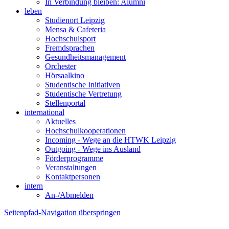
In Verbindung bleiben: Alumni
leben
Studienort Leipzig
Mensa & Cafeteria
Hochschulsport
Fremdsprachen
Gesundheitsmanagement
Orchester
Hörsaalkino
Studentische Initiativen
Studentische Vertretung
Stellenportal
international
Aktuelles
Hochschulkooperationen
Incoming - Wege an die HTWK Leipzig
Outgoing - Wege ins Ausland
Förderprogramme
Veranstaltungen
Kontaktpersonen
intern
An-/Abmelden
Seitenpfad-Navigation überspringen