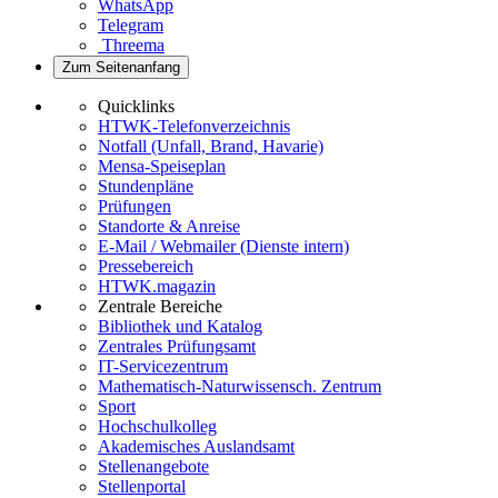
WhatsApp
Telegram
Threema
Zum Seitenanfang
Quicklinks
HTWK-Telefonverzeichnis
Notfall (Unfall, Brand, Havarie)
Mensa-Speiseplan
Stundenpläne
Prüfungen
Standorte & Anreise
E-Mail / Webmailer (Dienste intern)
Pressebereich
HTWK.magazin
Zentrale Bereiche
Bibliothek und Katalog
Zentrales Prüfungsamt
IT-Servicezentrum
Mathematisch-Naturwissensch. Zentrum
Sport
Hochschulkolleg
Akademisches Auslandsamt
Stellenangebote
Stellenportal