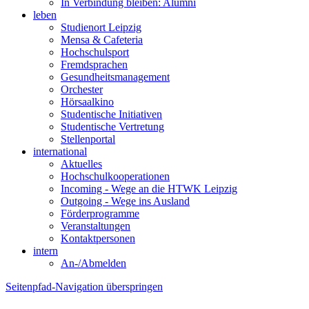
In Verbindung bleiben: Alumni
leben
Studienort Leipzig
Mensa & Cafeteria
Hochschulsport
Fremdsprachen
Gesundheitsmanagement
Orchester
Hörsaalkino
Studentische Initiativen
Studentische Vertretung
Stellenportal
international
Aktuelles
Hochschulkooperationen
Incoming - Wege an die HTWK Leipzig
Outgoing - Wege ins Ausland
Förderprogramme
Veranstaltungen
Kontaktpersonen
intern
An-/Abmelden
Seitenpfad-Navigation überspringen