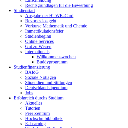
Einschreibung
Rechtsgrundlagen für die Bewerbung
Studienstart
Ausgabe der HTWK-Card
Bevor es los geht
Vorkurse Mathematik und Chemie
Immatrikulationsfeier
Studienbeginn
Online Services
Gut zu Wissen
Internationals
Willkommenswochen
Buddyprogramm
Studienfinanzierung
BAföG
Soziale Notlagen
Stipendien und Stiftungen
Deutschlandstipendium
Jobs
Erfolgreich durchs Studium
Aktuelles
Tutorien
Peer Zentrum
Hochschulbibliothek
E-Learning