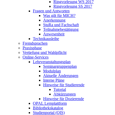
Ringvorlesung WS 2017
Ringvorlesung SS 2017
Fragen und Antworten
Was gilt für MICH?
Anerkennung
StuRa und Fachschaft
Teilnahmebestätigung
Anwesenheit
Technikausleihe
Fremdsprachen
Praxisphase
Vertiefung und Wahlpflicht
Online-Services
Lehrveranstaltungsplan
Seminargruppenplan
Modulplan
Aktuelle Änderungen
Interne Pläne
Hinweise für Studierende
Tutorial
Abkürzungen
Hinweise für Dozierende
OPAL Lernplattform
Bibliothekskatalog
Studienportal (QIS)