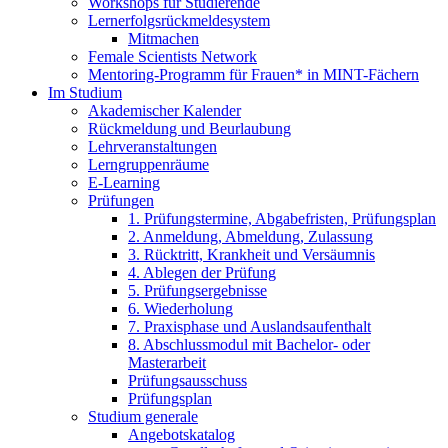
Workshops für Studierende
Lernerfolgsrückmeldesystem
Mitmachen
Female Scientists Network
Mentoring-Programm für Frauen* in MINT-Fächern
Im Studium
Akademischer Kalender
Rückmeldung und Beurlaubung
Lehrveranstaltungen
Lerngruppenräume
E-Learning
Prüfungen
1. Prüfungstermine, Abgabefristen, Prüfungsplan
2. Anmeldung, Abmeldung, Zulassung
3. Rücktritt, Krankheit und Versäumnis
4. Ablegen der Prüfung
5. Prüfungsergebnisse
6. Wiederholung
7. Praxisphase und Auslandsaufenthalt
8. Abschlussmodul mit Bachelor- oder
Masterarbeit
Prüfungsausschuss
Prüfungsplan
Studium generale
Angebotskatalog