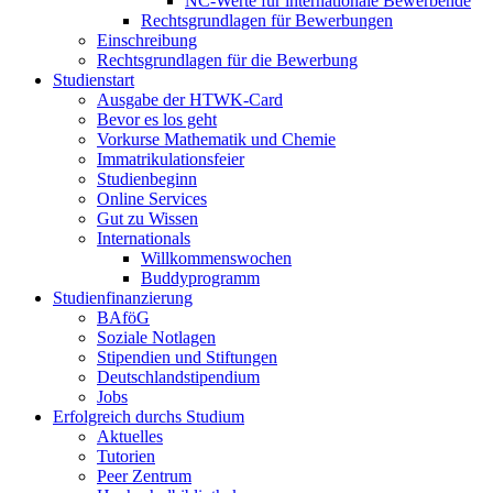
NC-Werte für internationale Bewerbende
Rechtsgrundlagen für Bewerbungen
Einschreibung
Rechtsgrundlagen für die Bewerbung
Studienstart
Ausgabe der HTWK-Card
Bevor es los geht
Vorkurse Mathematik und Chemie
Immatrikulationsfeier
Studienbeginn
Online Services
Gut zu Wissen
Internationals
Willkommenswochen
Buddyprogramm
Studienfinanzierung
BAföG
Soziale Notlagen
Stipendien und Stiftungen
Deutschlandstipendium
Jobs
Erfolgreich durchs Studium
Aktuelles
Tutorien
Peer Zentrum