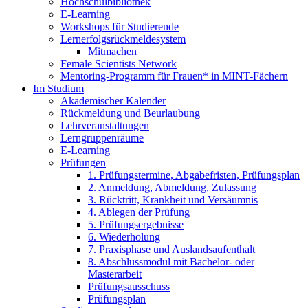
Hochschulbibliothek
E-Learning
Workshops für Studierende
Lernerfolgsrückmeldesystem
Mitmachen
Female Scientists Network
Mentoring-Programm für Frauen* in MINT-Fächern
Im Studium
Akademischer Kalender
Rückmeldung und Beurlaubung
Lehrveranstaltungen
Lerngruppenräume
E-Learning
Prüfungen
1. Prüfungstermine, Abgabefristen, Prüfungsplan
2. Anmeldung, Abmeldung, Zulassung
3. Rücktritt, Krankheit und Versäumnis
4. Ablegen der Prüfung
5. Prüfungsergebnisse
6. Wiederholung
7. Praxisphase und Auslandsaufenthalt
8. Abschlussmodul mit Bachelor- oder
Masterarbeit
Prüfungsausschuss
Prüfungsplan