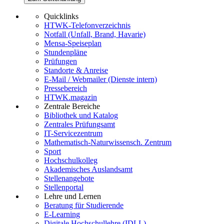
Quicklinks
HTWK-Telefonverzeichnis
Notfall (Unfall, Brand, Havarie)
Mensa-Speiseplan
Stundenpläne
Prüfungen
Standorte & Anreise
E-Mail / Webmailer (Dienste intern)
Pressebereich
HTWK.magazin
Zentrale Bereiche
Bibliothek und Katalog
Zentrales Prüfungsamt
IT-Servicezentrum
Mathematisch-Naturwissensch. Zentrum
Sport
Hochschulkolleg
Akademisches Auslandsamt
Stellenangebote
Stellenportal
Lehre und Lernen
Beratung für Studierende
E-Learning
Digitale Hochschullehre (IDLL)