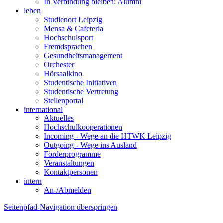
In Verbindung bleiben: Alumni
leben
Studienort Leipzig
Mensa & Cafeteria
Hochschulsport
Fremdsprachen
Gesundheitsmanagement
Orchester
Hörsaalkino
Studentische Initiativen
Studentische Vertretung
Stellenportal
international
Aktuelles
Hochschulkooperationen
Incoming - Wege an die HTWK Leipzig
Outgoing - Wege ins Ausland
Förderprogramme
Veranstaltungen
Kontaktpersonen
intern
An-/Abmelden
Seitenpfad-Navigation überspringen