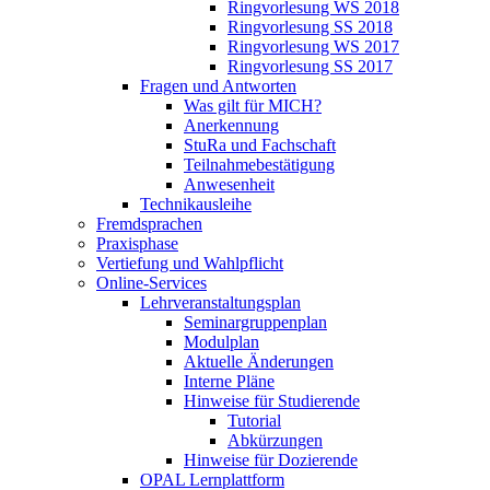
Ringvorlesung WS 2018
Ringvorlesung SS 2018
Ringvorlesung WS 2017
Ringvorlesung SS 2017
Fragen und Antworten
Was gilt für MICH?
Anerkennung
StuRa und Fachschaft
Teilnahmebestätigung
Anwesenheit
Technikausleihe
Fremdsprachen
Praxisphase
Vertiefung und Wahlpflicht
Online-Services
Lehrveranstaltungsplan
Seminargruppenplan
Modulplan
Aktuelle Änderungen
Interne Pläne
Hinweise für Studierende
Tutorial
Abkürzungen
Hinweise für Dozierende
OPAL Lernplattform