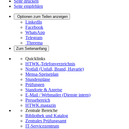
Seite drucken
Seite empfehlen
Optionen zum Teilen anzeigen
LinkedIn
Facebook
WhatsApp
Telegram
Threema
Zum Seitenanfang
Quicklinks
HTWK-Telefonverzeichnis
Notfall (Unfall, Brand, Havarie)
Mensa-Speiseplan
Stundenpläne
Prüfungen
Standorte & Anreise
E-Mail / Webmailer (Dienste intern)
Pressebereich
HTWK.magazin
Zentrale Bereiche
Bibliothek und Katalog
Zentrales Prüfungsamt
IT-Servicezentrum