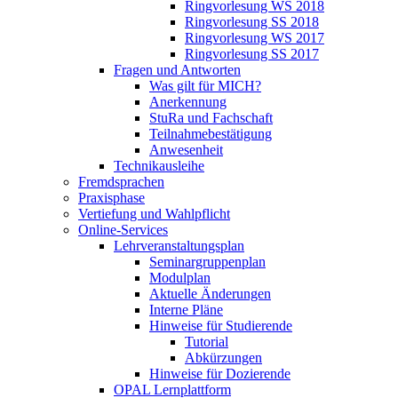
Ringvorlesung WS 2018
Ringvorlesung SS 2018
Ringvorlesung WS 2017
Ringvorlesung SS 2017
Fragen und Antworten
Was gilt für MICH?
Anerkennung
StuRa und Fachschaft
Teilnahmebestätigung
Anwesenheit
Technikausleihe
Fremdsprachen
Praxisphase
Vertiefung und Wahlpflicht
Online-Services
Lehrveranstaltungsplan
Seminargruppenplan
Modulplan
Aktuelle Änderungen
Interne Pläne
Hinweise für Studierende
Tutorial
Abkürzungen
Hinweise für Dozierende
OPAL Lernplattform