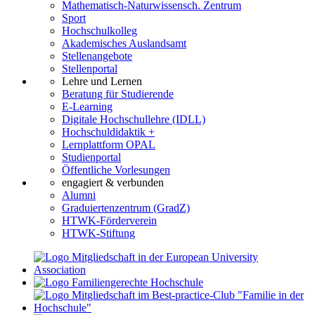
Mathematisch-Naturwissensch. Zentrum
Sport
Hochschulkolleg
Akademisches Auslandsamt
Stellenangebote
Stellenportal
Lehre und Lernen
Beratung für Studierende
E-Learning
Digitale Hochschullehre (IDLL)
Hochschuldidaktik +
Lernplattform OPAL
Studienportal
Öffentliche Vorlesungen
engagiert & verbunden
Alumni
Graduiertenzentrum (GradZ)
HTWK-Förderverein
HTWK-Stiftung