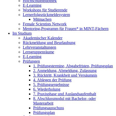
Hochschulbibliothek
E-Learning
Workshops für Studierende
Lernerfolgsrückmeldesystem
Mitmachen
Female Scientists Network
Mentoring-Programm für Frauen* in MINT-Fächern
Im Studium
Akademischer Kalender
Rückmeldung und Beurlaubung
Lehrveranstaltungen
Lerngruppenräume
E-Learning
Prüfungen
1. Prüfungstermine, Abgabefristen, Prüfungsplan
2. Anmeldung, Abmeldung, Zulassung
3. Rücktritt, Krankheit und Versäumnis
4. Ablegen der Prüfung
5. Prüfungsergebnisse
6. Wiederholung
7. Praxisphase und Auslandsaufenthalt
8. Abschlussmodul mit Bachelor- oder
Masterarbeit
Prüfungsausschuss
Prüfungsplan