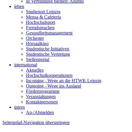
In Verbindung bleiben: Alumni
leben
Studienort Leipzig
Mensa & Cafeteria
Hochschulsport
Fremdsprachen
Gesundheitsmanagement
Orchester
Hörsaalkino
Studentische Initiativen
Studentische Vertretung
Stellenportal
international
Aktuelles
Hochschulkooperationen
Incoming - Wege an die HTWK Leipzig
Outgoing - Wege ins Ausland
Förderprogramme
Veranstaltungen
Kontaktpersonen
intern
An-/Abmelden
Seitenpfad-Navigation überspringen