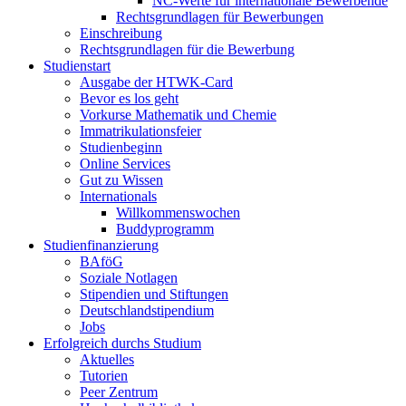
NC-Werte für internationale Bewerbende
Rechtsgrundlagen für Bewerbungen
Einschreibung
Rechtsgrundlagen für die Bewerbung
Studienstart
Ausgabe der HTWK-Card
Bevor es los geht
Vorkurse Mathematik und Chemie
Immatrikulationsfeier
Studienbeginn
Online Services
Gut zu Wissen
Internationals
Willkommenswochen
Buddyprogramm
Studienfinanzierung
BAföG
Soziale Notlagen
Stipendien und Stiftungen
Deutschlandstipendium
Jobs
Erfolgreich durchs Studium
Aktuelles
Tutorien
Peer Zentrum