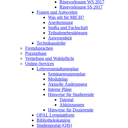
Ringvorlesung WS 2017
Ringvorlesung SS 2017
Fragen und Antworten
Was gilt für MICH?
Anerkennung
StuRa und Fachschaft
Teilnahmebestätigung
Anwesenheit
Technikausleihe
Fremdsprachen
Praxisphase
Vertiefung und Wahlpflicht
Online-Services
Lehrveranstaltungsplan
Seminargruppenplan
Modulplan
Aktuelle Änderungen
Interne Pläne
Hinweise für Studierende
Tutorial
Abkürzungen
Hinweise für Dozierende
OPAL Lernplattform
Bibliothekskatalog
Studienportal (QIS)