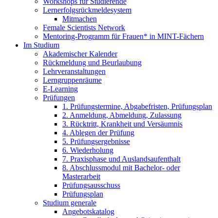
Workshops für Studierende
Lernerfolgsrückmeldesystem
Mitmachen
Female Scientists Network
Mentoring-Programm für Frauen* in MINT-Fächern
Im Studium
Akademischer Kalender
Rückmeldung und Beurlaubung
Lehrveranstaltungen
Lerngruppenräume
E-Learning
Prüfungen
1. Prüfungstermine, Abgabefristen, Prüfungsplan
2. Anmeldung, Abmeldung, Zulassung
3. Rücktritt, Krankheit und Versäumnis
4. Ablegen der Prüfung
5. Prüfungsergebnisse
6. Wiederholung
7. Praxisphase und Auslandsaufenthalt
8. Abschlussmodul mit Bachelor- oder
Masterarbeit
Prüfungsausschuss
Prüfungsplan
Studium generale
Angebotskatalog