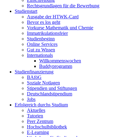
Einschreibung
Rechtsgrundlagen für die Bewerbung
Studienstart
Ausgabe der HTWK-Card
Bevor es los geht
Vorkurse Mathematik und Chemie
Immatrikulationsfeier
Studienbeginn
Online Services
Gut zu Wissen
Internationals
Willkommenswochen
Buddyprogramm
Studienfinanzierung
BAföG
Soziale Notlagen
Stipendien und Stiftungen
Deutschlandstipendium
Jobs
Erfolgreich durchs Studium
Aktuelles
Tutorien
Peer Zentrum
Hochschulbibliothek
E-Learning