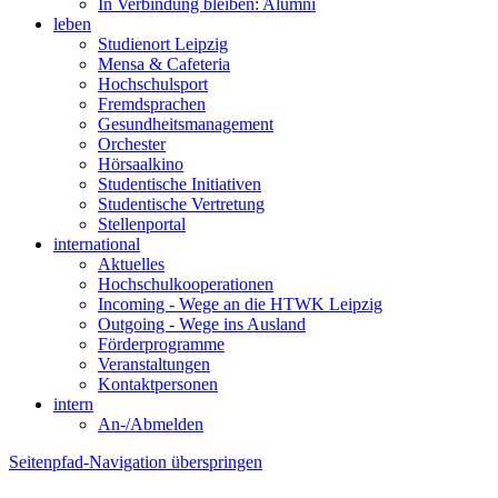
In Verbindung bleiben: Alumni
leben
Studienort Leipzig
Mensa & Cafeteria
Hochschulsport
Fremdsprachen
Gesundheitsmanagement
Orchester
Hörsaalkino
Studentische Initiativen
Studentische Vertretung
Stellenportal
international
Aktuelles
Hochschulkooperationen
Incoming - Wege an die HTWK Leipzig
Outgoing - Wege ins Ausland
Förderprogramme
Veranstaltungen
Kontaktpersonen
intern
An-/Abmelden
Seitenpfad-Navigation überspringen